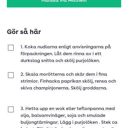
Handla via Mathem
Gör så här
1. Koka nudlarna enligt anvisningarna på
Klar
förpackningen. Låt dem rinna av i ett
durkslag snitta och skölj purjolöken.
2. Skala morötterna och skär dem i fina
Klar
strimlor. Finhacka paprikan skölj, rensa och
skiva champinjonerna. Skölj groddarna.
3. Hetta upp en wok eller teflonpanna med
Klar
olja, balsamvinäger, soja och smulade
buljongtärningar. Lägg i purjolöken . Stek ca