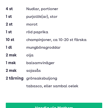
4
st
Nudlar
, portioner
1
st
purjolök(ar)
, stor
2
st
morot
1
st
röd paprika
10
st
champinjoner
, ca 10-20 st färska
1
dl
mungbönsgroddar
2
msk
olja
1
msk
balsamvinäger
2
msk
sojasås
2
tärning
grönsaksbuljong
tabasco
, eller sambal oelek