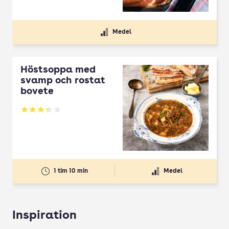
Medel
Höstsoppa med
svamp och rostat
bovete
Betyg: 3.33 av 5
1 tim 10 min
Medel
Inspiration