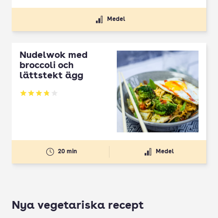
Medel
Nudelwok med
broccoli och
lättstekt ägg
Betyg: 3.8 av 5
20 min
Medel
Nya vegetariska recept