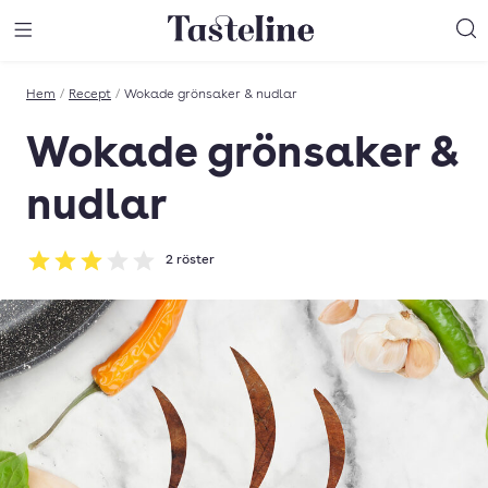
Till Tastelines startsida
äng meny
Öppna meny
Sö
Hem
/
Recept
/
Wokade grönsaker & nudlar
Wokade grönsaker &
nudlar
2
röster
Betyg: 3 av 5