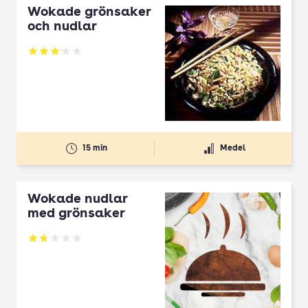
Wokade grönsaker
och nudlar
Betyg: 3.13 av 5
15 min
Medel
Wokade nudlar
med grönsaker
Betyg: 1.75 av 5