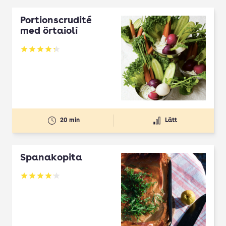
Portionscrudité
med örtaioli
Betyg: 4.27 av 5
20 min
Lätt
Spanakopita
Betyg: 4.1 av 5