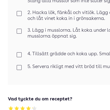
Släng alla musslor som inte sluter sig
2. Hacka lök, fänkål och vitlök. Lägg d
Klar
och låt vinet koka in i grönsakerna.
3. Lägg i musslorna. Låt koka under lo
Klar
musslorna öppnat sig.
4. Tillsätt grädde och koka upp. Sm
Klar
5. Servera rikligt med vitt bröd till 
Klar
Vad tyckte du om receptet?