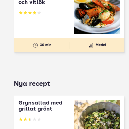
och vitlök
Betyg: 4.03 av 5
30 min
Medel
Nya recept
Grynsallad med
grillat grönt
Betyg: 2.5 av 5