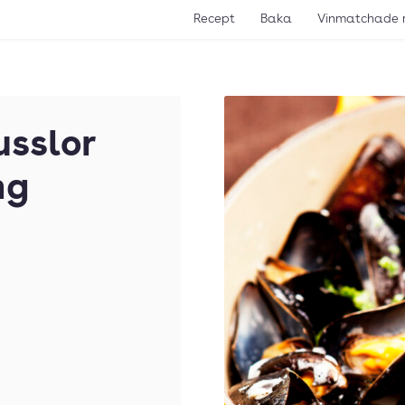
Recept
Baka
Vinmatchade 
usslor
ng