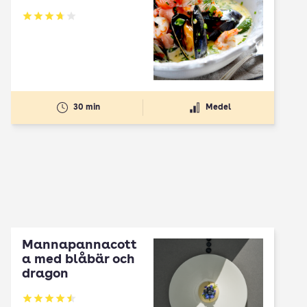
Betyg: 3.72 av 5
30 min
Medel
Mannapannacott
a med blåbär och
dragon
Betyg: 4.5 av 5