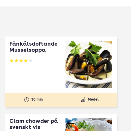
Fänkålsdoftande
Musselsoppa
Betyg: 3.94 av 5
30 min
Medel
Clam chowder på
svenskt vis