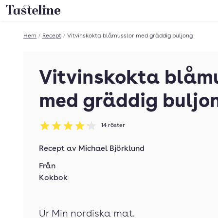
Till Tastelines startsida
Hem
/
Recept
/
Vitvinskokta blåmusslor med gräddig buljong
Vitvinskokta blåm
med gräddig buljo
14
röster
Betyg: 4.21 av 5
Recept av
Michael Björklund
Från
Kokbok
Ur Min nordiska mat.