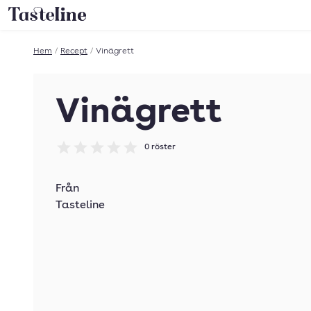
Till Tastelines startsida
Hem
/
Recept
/
Vinägrett
Vinägrett
0
röster
Betyg: 0 av 5
Från
Tasteline