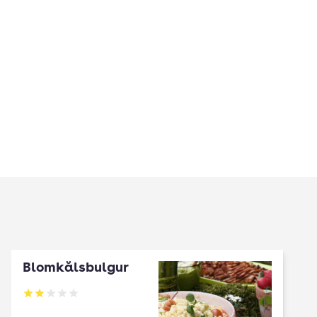
Blomkålsbulgur
Betyg: 2 av 5