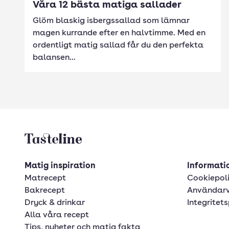
Våra 12 bästa matiga sallader
Glöm blaskig isbergssallad som lämnar
magen kurrande efter en halvtimme. Med en
ordentligt matig sallad får du den perfekta
balansen...
Tasteline startsida
Matig inspiration
Informatio
Matrecept
Cookiepol
Bakrecept
Användarv
Dryck & drinkar
Integritets
Alla våra recept
Tips, nyheter och matig fakta