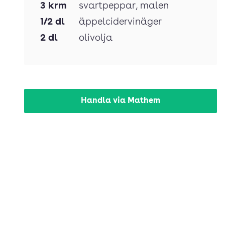
3
krm
svartpeppar
, malen
1/2
dl
äppelcidervinäger
2
dl
olivolja
Handla via Mathem