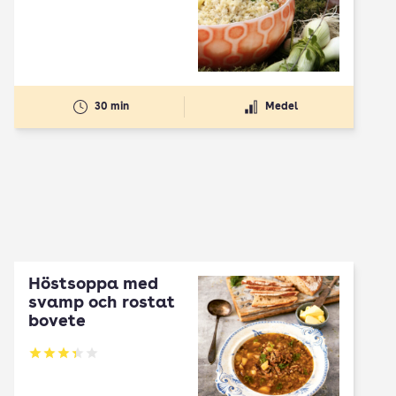
30 min
Medel
Höstsoppa med
svamp och rostat
bovete
Betyg: 3.33 av 5