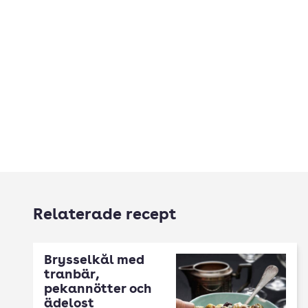
Relaterade recept
Brysselkål med
tranbär,
pekannötter och
ädelost