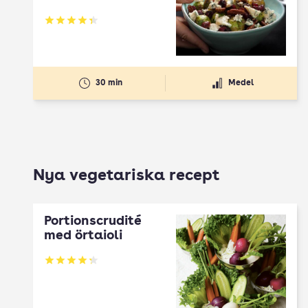
Betyg: 4.35 av 5
30 min
Medel
Nya vegetariska recept
Portionscrudité
med örtaioli
Betyg: 4.27 av 5