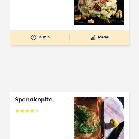
15 min
Medel
Spanakopita
Betyg: 4.1 av 5