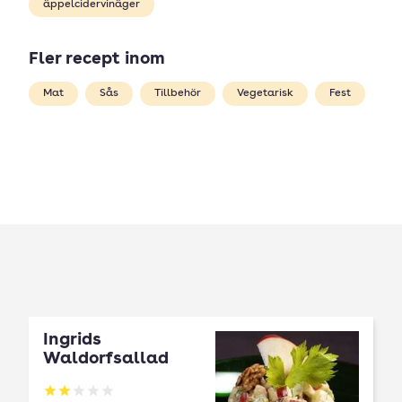
äppelcidervinäger
Fler recept inom
Mat
Sås
Tillbehör
Vegetarisk
Fest
Ingrids
Waldorfsallad
Betyg: 2 av 5