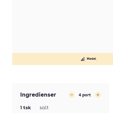
Medel
Ingredienser
4
port
Minska
Öka
1
tsk
salt