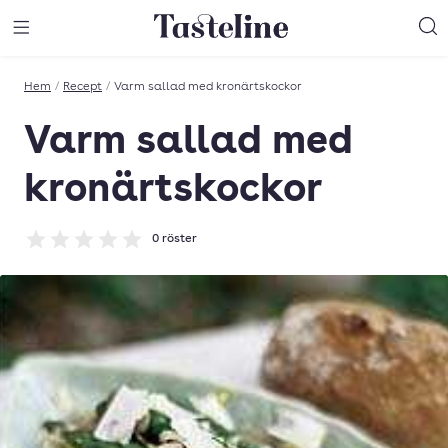
Till Tastelines startsida
äng meny
Öppna meny
Sö
Hem
/
Recept
/
Varm sallad med kronärtskockor
Varm sallad med
kronärtskockor
0
röster
Betyg: 0 av 5