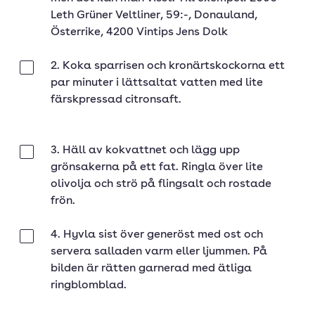
Leth Grüner Veltliner, 59:-, Donauland,
Österrike, 4200 Vintips Jens Dolk
2. Koka sparrisen och kronärtskockorna ett
Klar
par minuter i lättsaltat vatten med lite
färskpressad citronsaft.
3. Häll av kokvattnet och lägg upp
Klar
grönsakerna på ett fat. Ringla över lite
olivolja och strö på flingsalt och rostade
frön.
4. Hyvla sist över generöst med ost och
Klar
servera salladen varm eller ljummen. På
bilden är rätten garnerad med ätliga
ringblomblad.