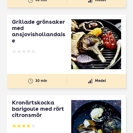
30 min
Medel
Grillade grönsaker
med
ansjovishollandais
e
Betyg: 0 av 5
30 min
Medel
Kronärtskocka
barigoule med rört
citronsmör
Betyg: 4.16 av 5