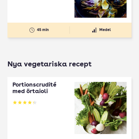
45 min
Medel
Nya vegetariska recept
Portionscrudité
med örtaioli
Betyg: 4.27 av 5