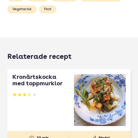
Vegetarisk
Fest
Relaterade recept
Kronärtskocka
med toppmurklor
Betyg: 3.25 av 5