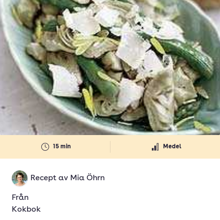
15 min
Medel
Recept av
Mia Öhrn
Från
Kokbok