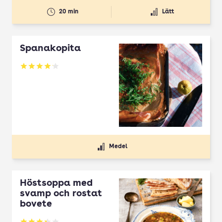
20 min
Lätt
Spanakopita
Betyg: 4.1 av 5
Medel
Höstsoppa med
svamp och rostat
bovete