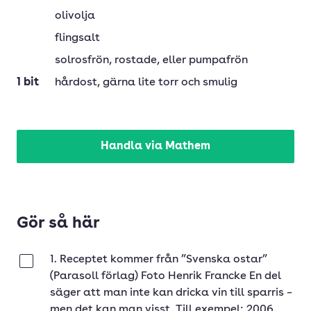
olivolja
flingsalt
solrosfrön
, rostade, eller pumpafrön
1
bit
hårdost
, gärna lite torr och smulig
Handla via Mathem
Gör så här
1. Receptet kommer från ”Svenska ostar”
Klar
(Parasoll förlag) Foto Henrik Francke En del
säger att man inte kan dricka vin till sparris –
men det kan man visst. Till exempel: 2006