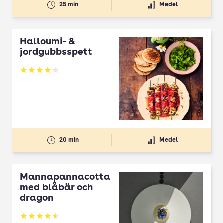
25 min
Medel
Halloumi- &
jordgubbsspett
Betyg: 4.3 av 5
20 min
Medel
Mannapannacotta
med blåbär och
dragon
Betyg: 4.5 av 5