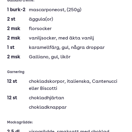
Galliano crème:
1
burk-2
mascarponeost
, (250g)
2
st
äggula(or)
2
msk
florsocker
2
msk
vaniljsocker
, med äkta vanilj
1
st
karamellfärg
, gul, några droppar
2
msk
Galliano
, gul, likör
Garnering
12
st
chokladskorpor
, italienska, Cantenucci
eller Biscotti
12
st
chokladhjärtan
chokladknappar
Mockagrädde: