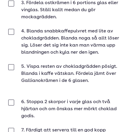
3. Fördela ostkrämen i 6 portions glas eller
Klar
vinglas. Ställ kallt medan du gör
mockagrädden.
4. Blanda snabbkaffepulvret med lite av
Klar
chokladgrädden. Blanda noga så allt löser
sig. Löser det sig inte kan man värma upp
blandningen och kyla ner den igen.
5. Vispa resten av chokladgrädden pösigt.
Klar
Blanda i kaffe vätskan. Fördela jämt över
Gallianokrämen i de 6 glasen.
6. Stoppa 2 skorpor i varje glas och två
Klar
hjärtan och om önskas mer mörkt choklad
godis.
7. Färdigt att servera till en god kopp
Klar