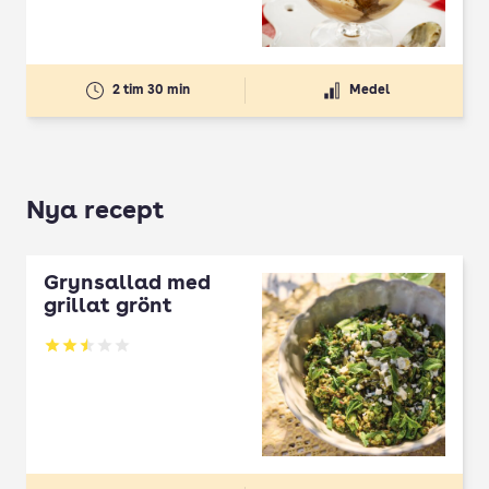
2 tim 30 min
Medel
Nya recept
Grynsallad med
grillat grönt
Betyg: 2.5 av 5