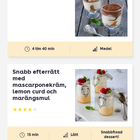
Betyg: 3.61 av 5
4 tim 40 min
Medel
Snabb efterrätt
med
mascarponekräm,
lemon curd och
marängsmul
Betyg: 3.9 av 5
Snabbfixad
15 min
Lätt
dessert!