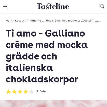
Till Tastelines startsida
äng meny
Öppna meny
Sö
Hem
/
Recept
/
Ti amo – Galliano crème med mocka grädde och italienska chokladskorpor
Ti amo – Galliano
crème med mocka
grädde och
italienska
chokladskorpor
9
röster
Betyg: 4.22 av 5