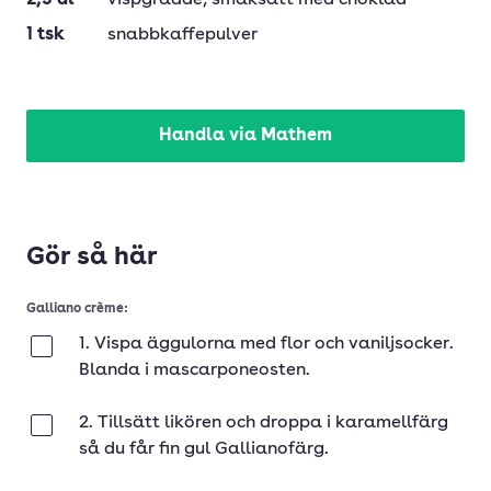
2,5
dl
vispgrädde
, smaksatt med choklad
1
tsk
snabbkaffepulver
Handla via Mathem
Gör så här
Galliano crème:
1. Vispa äggulorna med flor och vaniljsocker.
Klar
Blanda i mascarponeosten.
2. Tillsätt likören och droppa i karamellfärg
Klar
så du får fin gul Gallianofärg.