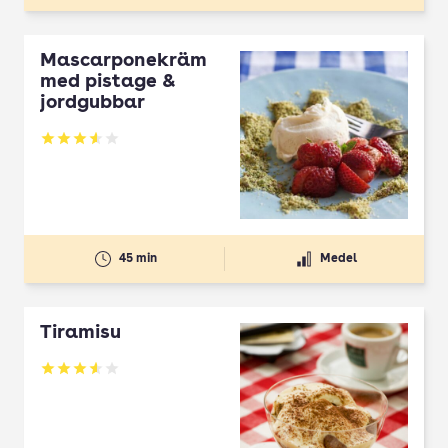
Mascarponekräm
med pistage &
jordgubbar
Betyg: 3.57 av 5
45 min
Medel
Tiramisu
Betyg: 3.56 av 5