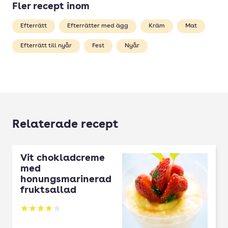
Fler recept inom
Efterrätt
Efterrätter med ägg
Kräm
Mat
Efterrätt till nyår
Fest
Nyår
Relaterade recept
Vit chokladcreme
med
honungsmarinerad
fruktsallad
Betyg: 3.71 av 5