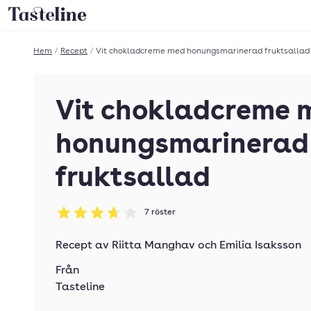
Till Tastelines startsida
Hem
/
Recept
/
Vit chokladcreme med honungsmarinerad fruktsallad
Vit chokladcreme 
honungsmarinerad
fruktsallad
7
röster
Betyg: 3.71 av 5
Recept av
Riitta Manghav
och
Emilia Isaksson
Från
Tasteline