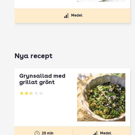
Medel
Nya recept
Grynsallad med
grillat grönt
Betyg: 2.5 av 5
25 min
Medel