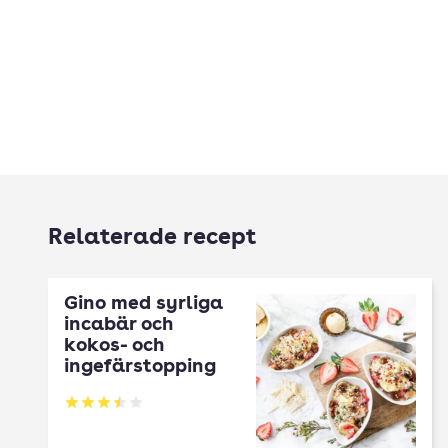
Relaterade recept
Gino med syrliga
incabär och
kokos- och
ingefärstopping
Betyg: 3.5 av 5