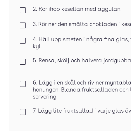
2. Rör ihop kesellan med äggulan.
Klar
3. Rör ner den smälta chokladen i kes
Klar
4. Häll upp smeten i några fina glas, t
Klar
kyl.
5. Rensa, skölj och halvera jordgubba
Klar
6. Lägg i en skål och riv ner myntabl
Klar
honungen. Blanda fruktsalladen och l
servering.
7. Lägg lite fruktsallad i varje glas 
Klar