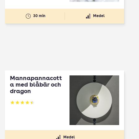
30 min
Medel
Mannapannacott
a med blåbär och
dragon
Betyg: 4.5 av 5
Medel