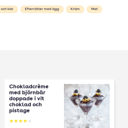
 och bär
Efterrätter med ägg
Kräm
Mat
Chokladcrème
med björnbär
doppade i vit
choklad och
pistage
Betyg: 4.11 av 5