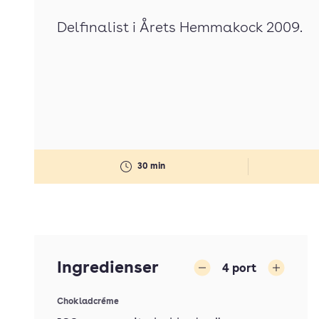
Delfinalist i Årets Hemmakock 2009.
30 min
Ingredienser
4
port
Minska
Öka
Chokladcréme