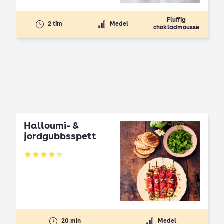
Fluffig
2 tim
Medel
chokladmousse
Halloumi- &
jordgubbsspett
Betyg: 4.3 av 5
20 min
Medel