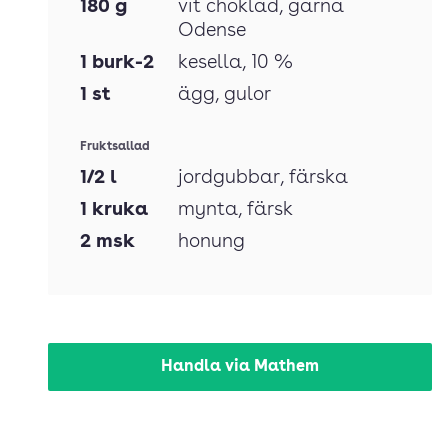
180
g
vit choklad
, gärna
Odense
1
burk-2
kesella
, 10 %
1
st
ägg
, gulor
Fruktsallad
1/2
l
jordgubbar
, färska
1
kruka
mynta
, färsk
2
msk
honung
Handla via Mathem