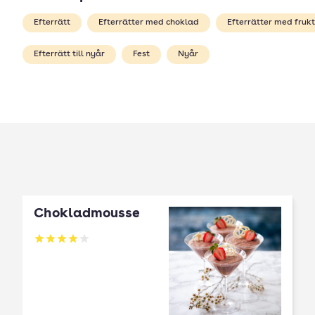
Efterrätt
Efterrätter med choklad
Efterrätter med frukt
Efterrätt till nyår
Fest
Nyår
Chokladmousse
Betyg: 3.91 av 5