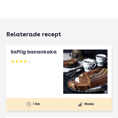
Relaterade recept
Saftig banankaka
Betyg: 4.03 av 5
1 tim
Medel