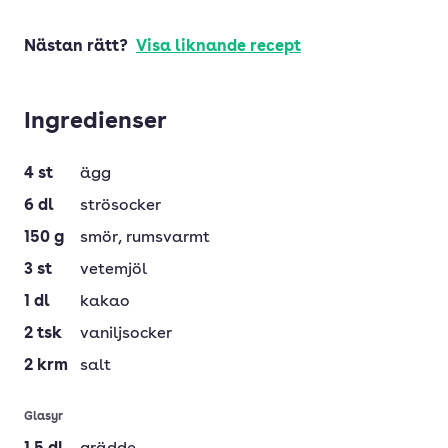
Nästan rätt?
Visa liknande recept
Ingredienser
4
st
ägg
6
dl
strösocker
150
g
smör
, rumsvarmt
3
st
vetemjöl
1
dl
kakao
2
tsk
vaniljsocker
2
krm
salt
Glasyr