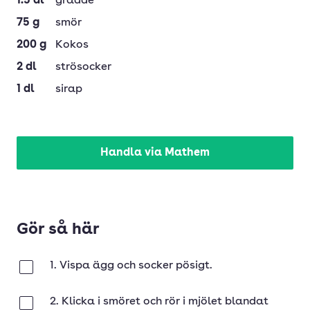
1.5
dl
grädde
75
g
smör
200
g
Kokos
2
dl
strösocker
1
dl
sirap
Handla via Mathem
Gör så här
1. Vispa ägg och socker pösigt.
Klar
2. Klicka i smöret och rör i mjölet blandat
Klar