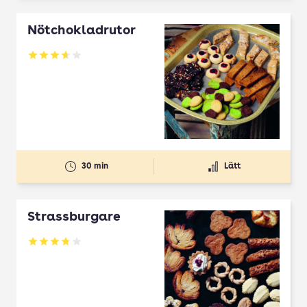
Nötchokladrutor
Betyg: 3.65 av 5
30 min
Lätt
Strassburgare
Betyg: 3.78 av 5