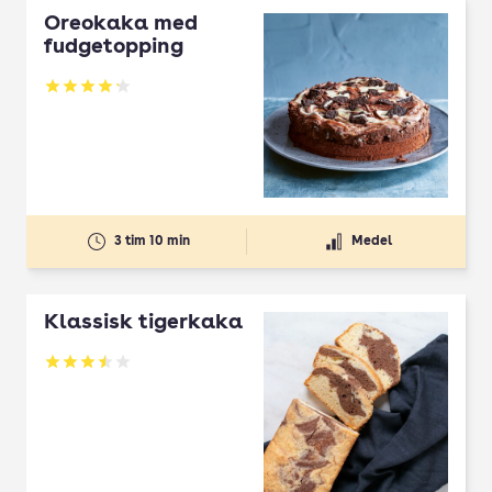
Oreokaka med
fudgetopping
Betyg: 4.17 av 5
3 tim 10 min
Medel
Klassisk tigerkaka
Betyg: 3.48 av 5