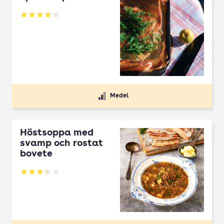
Betyg: 4.1 av 5
Medel
Höstsoppa med
svamp och rostat
bovete
Betyg: 3.33 av 5