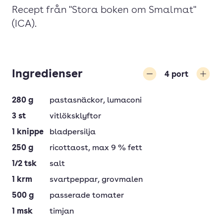
Recept från "Stora boken om Smalmat"
(ICA).
Ingredienser
4
port
Minska
Öka
280
g
pastasnäckor
, lumaconi
3
st
vitlöksklyftor
1
knippe
bladpersilja
250
g
ricottaost
, max 9 % fett
1/2
tsk
salt
1
krm
svartpeppar
, grovmalen
500
g
passerade tomater
1
msk
timjan