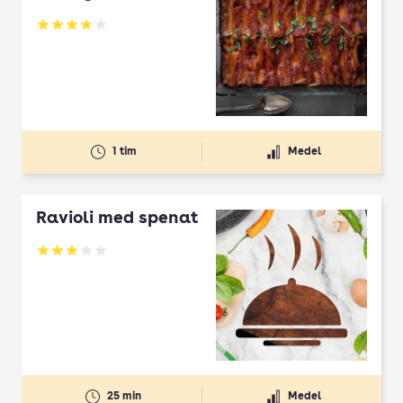
Betyg: 4 av 5
1 tim
Medel
Ravioli med spenat
Betyg: 3 av 5
25 min
Medel