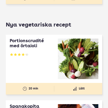
Nya vegetariska recept
Portionscrudité
med örtaioli
Betyg: 4.27 av 5
20 min
Lätt
Spanakopita