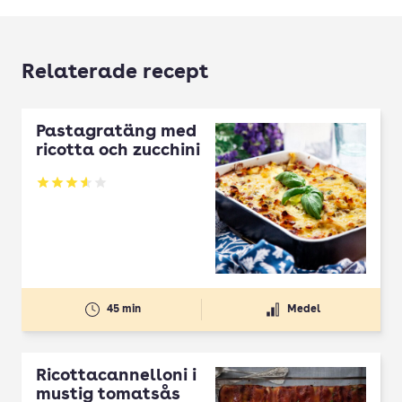
Relaterade recept
Pastagratäng med
ricotta och zucchini
Betyg: 3.58 av 5
45 min
Medel
Ricottacannelloni i
mustig tomatsås