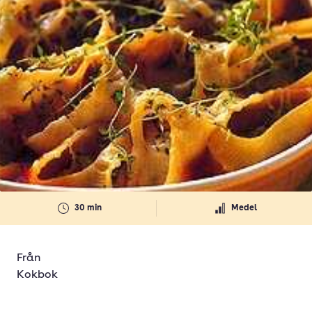
30 min
Medel
Från
Kokbok