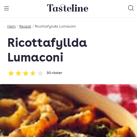
Till Tastelines startsida
äng meny
Öppna meny
Sö
Hem
/
Recept
/
Ricottafyllda Lumaconi
Ricottafyllda
Lumaconi
30
röster
Betyg: 3.63 av 5