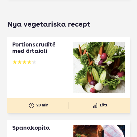
Nya vegetariska recept
Portionscrudité
med örtaioli
Betyg: 4.27 av 5
20 min
Lätt
Spanakopita