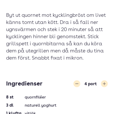
Byt ut quornet mot kycklingbröst om livet
känns tomt utan kött. Dra i så fall ner
ugnsvärmen och stek i 20 minuter så att
kycklingen hinner bli genomstekt. Stick
grillspett i quornbitarna så kan du köra
dem på utegrillen men då måste du tina
dem först. Snabbt fixat i mikron.
Ingredienser
4
port
Minska
Öka
8
st
quornfiléer
3
dl
naturell yoghurt
1
klyfta
vitlök