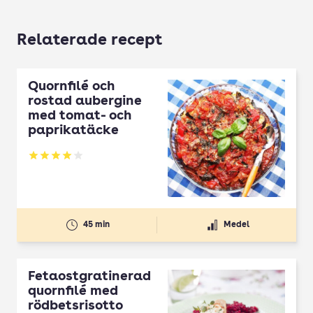
Relaterade recept
Quornfilé och
rostad aubergine
med tomat- och
paprikatäcke
Betyg: 4 av 5
45 min
Medel
Fetaostgratinerad
quornfilé med
rödbetsrisotto