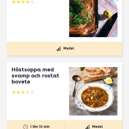
Betyg: 4.1 av 5
Medel
Höstsoppa med
svamp och rostat
bovete
Betyg: 3.33 av 5
1 tim 10 min
Medel