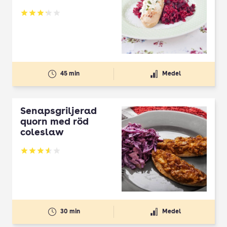
Betyg: 3.18 av 5
45 min
Medel
Senapsgriljerad
quorn med röd
coleslaw
Betyg: 3.6 av 5
30 min
Medel