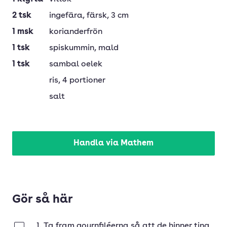
2
tsk
ingefära
, färsk, 3 cm
1
msk
korianderfrön
1
tsk
spiskummin
, mald
1
tsk
sambal oelek
ris
, 4 portioner
salt
Handla via Mathem
Gör så här
1. Ta fram qournfiléerna så att de hinner tina