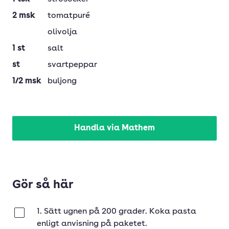
2
msk
tomatpuré
olivolja
1
st
salt
st
svartpeppar
1/2
msk
buljong
Handla via Mathem
Gör så här
1. Sätt ugnen på 200 grader. Koka pasta
Klar
enligt anvisning på paketet.