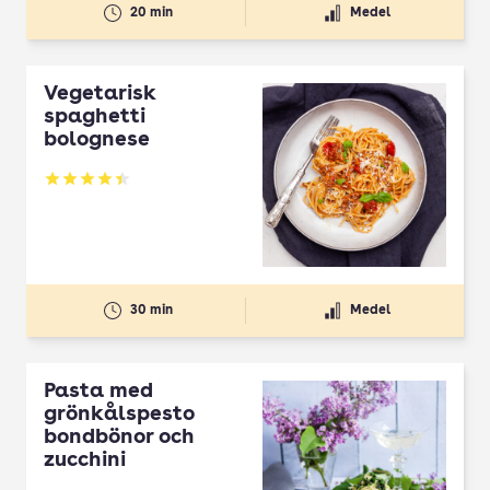
20 min
Medel
Vegetarisk
spaghetti
bolognese
Betyg: 4.43 av 5
30 min
Medel
Pasta med
grönkålspesto
bondbönor och
zucchini