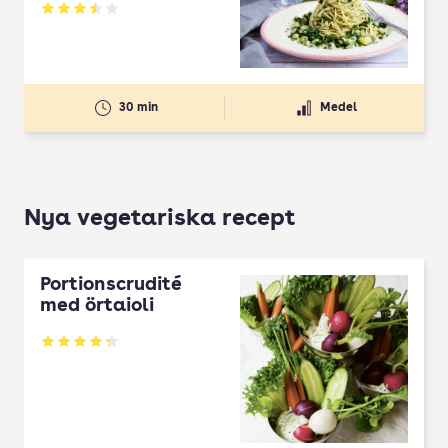
Betyg: 3.53 av 5
30 min
Medel
Nya vegetariska recept
Portionscrudité
med örtaioli
Betyg: 4.27 av 5