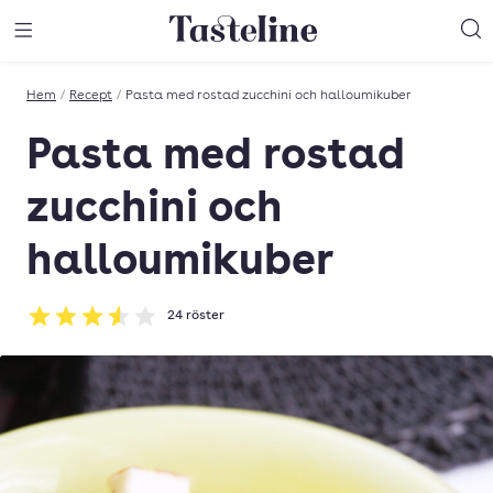
Till Tastelines startsida
äng meny
Öppna meny
Sö
Hem
/
Recept
/
Pasta med rostad zucchini och halloumikuber
Pasta med rostad
zucchini och
halloumikuber
24
röster
Betyg: 3.54 av 5