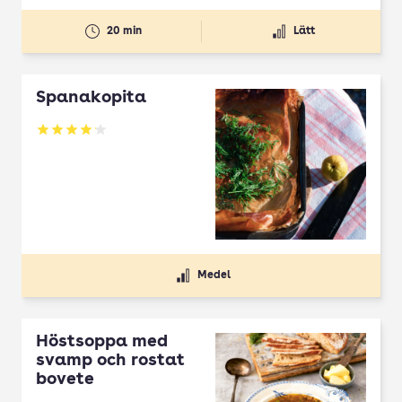
20 min
Lätt
Spanakopita
Betyg: 4.1 av 5
Medel
Höstsoppa med
svamp och rostat
bovete