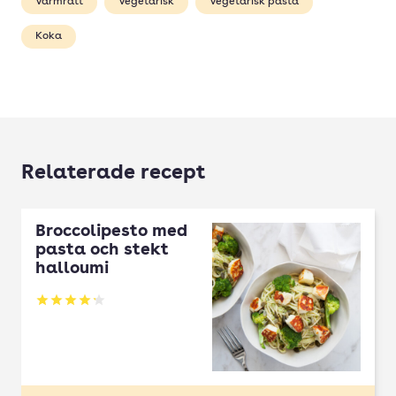
Varmrätt
Vegetarisk
Vegetarisk pasta
Koka
Relaterade recept
Broccolipesto med
pasta och stekt
halloumi
Betyg: 4.23 av 5