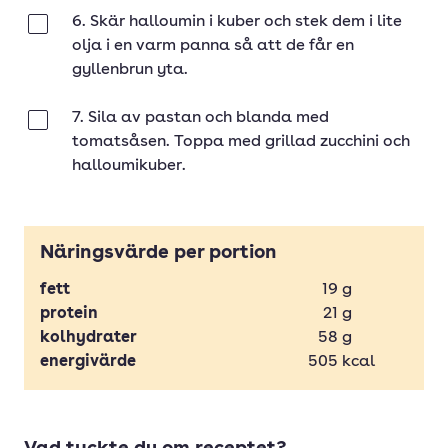
6. Skär halloumin i kuber och stek dem i lite
Klar
olja i en varm panna så att de får en
gyllenbrun yta.
7. Sila av pastan och blanda med
Klar
tomatsåsen. Toppa med grillad zucchini och
halloumikuber.
Näringsvärde per portion
fett
19
g
protein
21
g
kolhydrater
58
g
energivärde
505
kcal