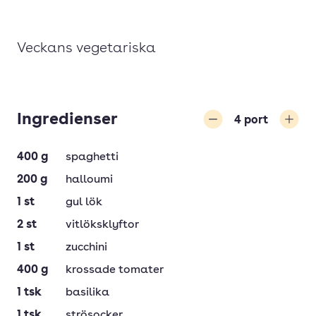
Veckans vegetariska
Ingredienser
4
port
Minska
Öka
400
g
spaghetti
200
g
halloumi
1
st
gul lök
2
st
vitlöksklyftor
1
st
zucchini
400
g
krossade tomater
1
tsk
basilika
1
tsk
strösocker