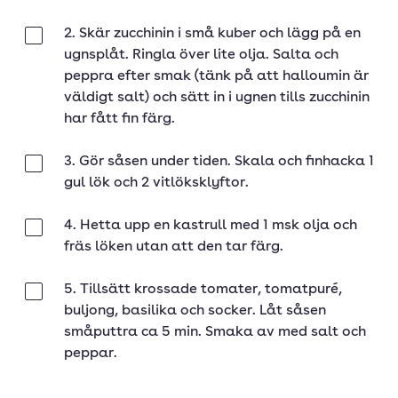
2. Skär zucchinin i små kuber och lägg på en
Klar
ugnsplåt. Ringla över lite olja. Salta och
peppra efter smak (tänk på att halloumin är
väldigt salt) och sätt in i ugnen tills zucchinin
har fått fin färg.
3. Gör såsen under tiden. Skala och finhacka 1
Klar
gul lök och 2 vitlöksklyftor.
4. Hetta upp en kastrull med 1 msk olja och
Klar
fräs löken utan att den tar färg.
5. Tillsätt krossade tomater, tomatpuré,
Klar
buljong, basilika och socker. Låt såsen
småputtra ca 5 min. Smaka av med salt och
peppar.