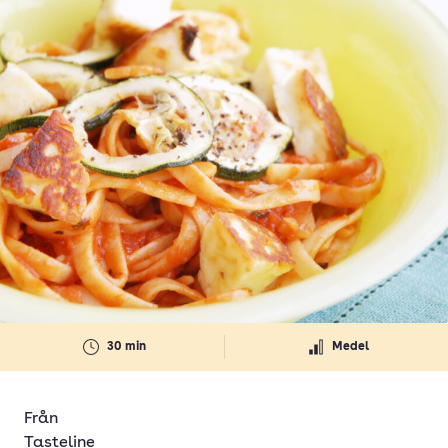
30 min
Medel
Från
Tasteline