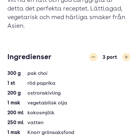
vill ha en lätt och god currygryta är
detta det perfekta receptet. Lättlagad,
vegetarisk och med härliga smaker från
Asien.
Ingredienser
3
port
Minska
Öka
300
g
pak choi
1
st
röd paprika
200
g
ostronskivling
1
msk
vegetabilisk olja
200
ml
kokosmjölk
250
ml
vatten
1
msk
Knorr grönsaksfond