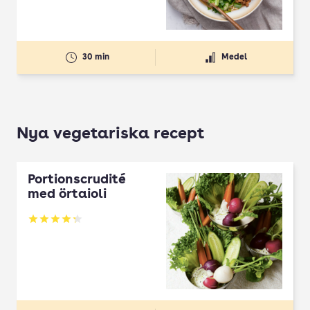
30 min
Medel
Nya vegetariska recept
Portionscrudité
med örtaioli
Betyg: 4.27 av 5