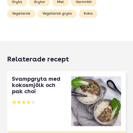
Gryta
Grytor
Mat
Varmrätt
Vegetarisk
Vegetarisk gryta
Koka
Relaterade recept
Svampgryta med
kokosmjölk och
pak choi
Betyg: 4 av 5