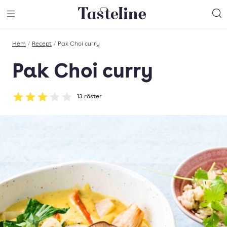
Till Tastelines startsida
äng meny
Öppna meny
Sö
Hem
/
Recept
/
Pak Choi curry
Pak Choi curry
13
röster
Betyg: 3 av 5