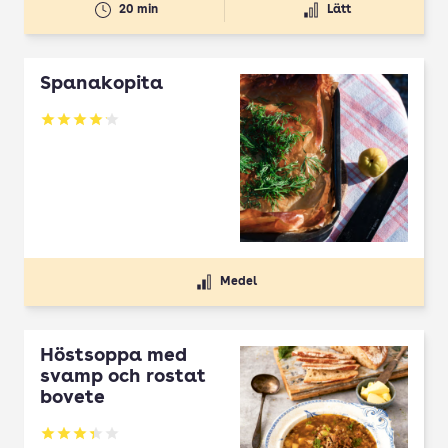
20 min
Lätt
Spanakopita
Betyg: 4.1 av 5
Medel
Höstsoppa med
svamp och rostat
bovete
Betyg: 3.33 av 5