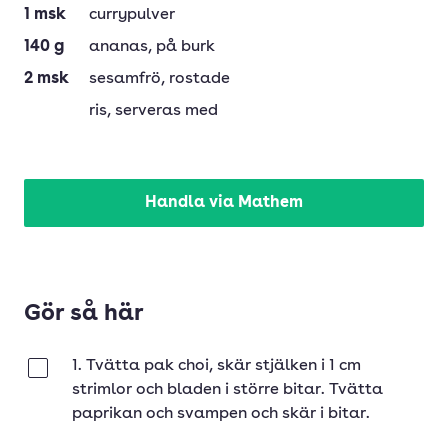
1
msk
currypulver
140
g
ananas
, på burk
2
msk
sesamfrö
, rostade
ris
, serveras med
Handla via Mathem
Gör så här
1. Tvätta pak choi, skär stjälken i 1 cm
Klar
strimlor och bladen i större bitar. Tvätta
paprikan och svampen och skär i bitar.