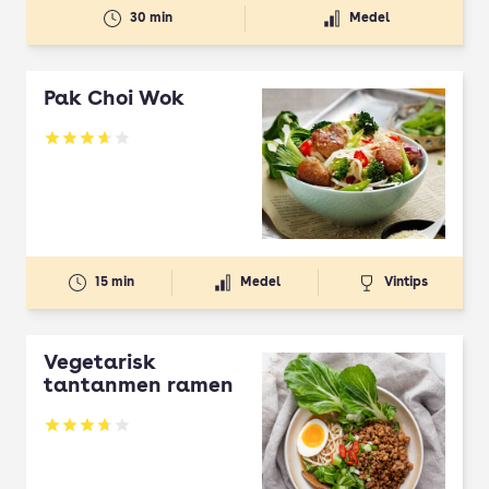
30 min
Medel
Pak Choi Wok
Betyg: 3.68 av 5
15 min
Medel
Vintips
Vegetarisk
tantanmen ramen
Betyg: 3.69 av 5