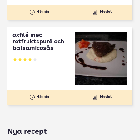
45 min
Medel
oxfilé med
rotfruktspuré och
balsamicosås
Betyg: 4.09 av 5
45 min
Medel
Nya recept