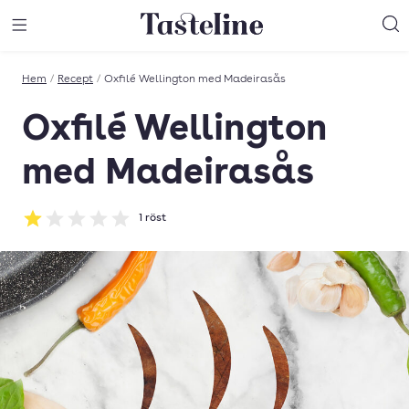
Till Tastelines startsida
äng meny
Öppna meny
Sö
Hem
/
Recept
/
Oxfilé Wellington med Madeirasås
Oxfilé Wellington
med Madeirasås
1
röst
Betyg: 1 av 5