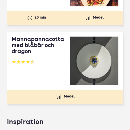
20 min
Medel
Mannapannacotta
med blåbär och
dragon
Betyg: 4.5 av 5
Medel
Inspiration