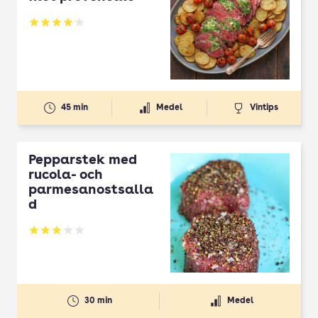
Betyg: 4.12 av 5
45 min
Medel
Vintips
Pepparstek med
rucola- och
parmesanostsalla
d
Betyg: 3.04 av 5
30 min
Medel