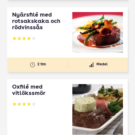
Nyårsfilé med
rotsakskaka och
rödvinssås
Betyg: 3.94 av 5
2 tim
Medel
Oxfilé med
vitlökssmör
Betyg: 3.84 av 5