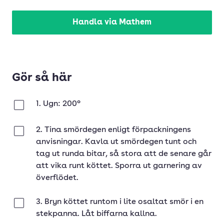
Handla via Mathem
Gör så här
1. Ugn: 200°
Klar
2. Tina smördegen enligt förpackningens
Klar
anvisningar. Kavla ut smördegen tunt och
tag ut runda bitar, så stora att de senare går
att vika runt köttet. Sporra ut garnering av
överflödet.
3. Bryn köttet runtom i lite osaltat smör i en
Klar
stekpanna. Låt biffarna kallna.