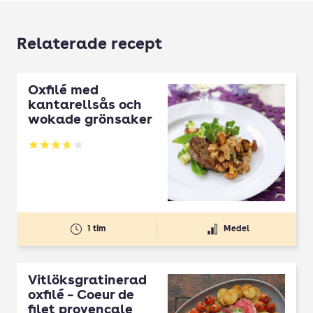
Relaterade recept
Oxfilé med
kantarellsås och
wokade grönsaker
Betyg: 3.76 av 5
1 tim
Medel
Vitlöksgratinerad
oxfilé – Coeur de
filet provencale