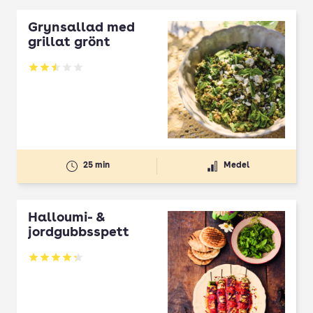
Grynsallad med
grillat grönt
Betyg: 2.5 av 5
25 min
Medel
Halloumi- &
jordgubbsspett
Betyg: 4.3 av 5