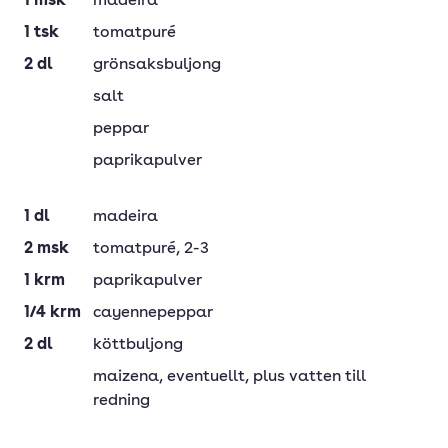
1
msk
madeira
1
tsk
tomatpuré
2
dl
grönsaksbuljong
salt
peppar
paprikapulver
1
dl
madeira
2
msk
tomatpuré
, 2-3
1
krm
paprikapulver
1/4
krm
cayennepeppar
2
dl
köttbuljong
maizena
, eventuellt, plus vatten till
redning