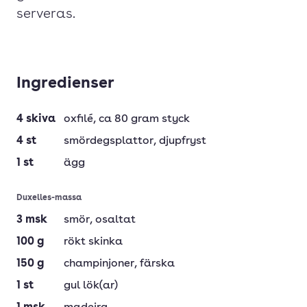
serveras.
Ingredienser
4
skiva
oxfilé
, ca 80 gram styck
4
st
smördegsplattor
, djupfryst
1
st
ägg
Duxelles-massa
3
msk
smör
, osaltat
100
g
rökt skinka
150
g
champinjoner
, färska
1
st
gul lök(ar)