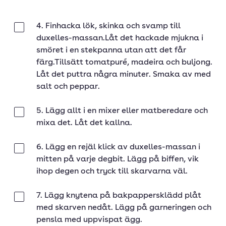
4. Finhacka lök, skinka och svamp till
Klar
duxelles-massan.Låt det hackade mjukna i
smöret i en stekpanna utan att det får
färg.Tillsätt tomatpuré, madeira och buljong.
Låt det puttra några minuter. Smaka av med
salt och peppar.
5. Lägg allt i en mixer eller matberedare och
Klar
mixa det. Låt det kallna.
6. Lägg en rejäl klick av duxelles-massan i
Klar
mitten på varje degbit. Lägg på biffen, vik
ihop degen och tryck till skarvarna väl.
7. Lägg knytena på bakpappersklädd plåt
Klar
med skarven nedåt. Lägg på garneringen och
pensla med uppvispat ägg.