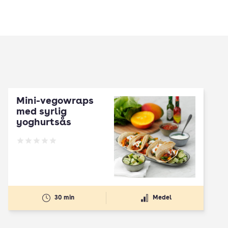
Mini-vegowraps
med syrlig
yoghurtsås
Betyg: 0 av 5
30 min
Medel