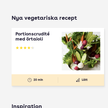
Nya vegetariska recept
Portionscrudité
med örtaioli
Betyg: 4.27 av 5
20 min
Lätt
Inspiration