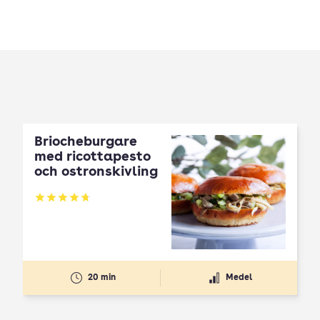
Briocheburgare
med ricottapesto
och ostronskivling
Betyg: 4.75 av 5
20 min
Medel