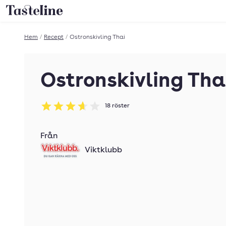
Till Tastelines startsida
Hem
/
Recept
/
Ostronskivling Thai
Ostronskivling Tha
18
röster
Betyg: 3.67 av 5
Från
Viktklubb