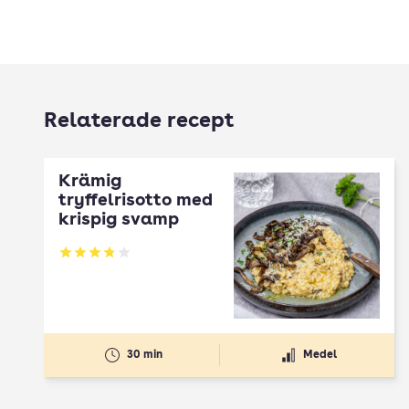
Relaterade recept
Krämig
tryffelrisotto med
krispig svamp
Betyg: 3.8 av 5
30 min
Medel