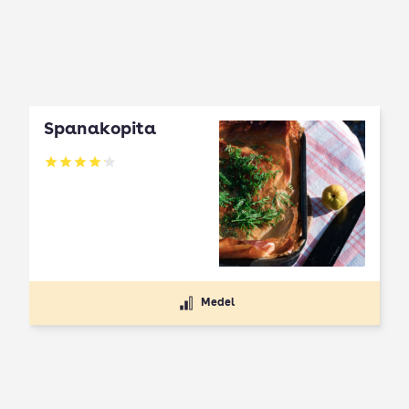
Spanakopita
Betyg: 4.1 av 5
Medel