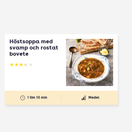
Höstsoppa med
svamp och rostat
bovete
Betyg: 3.33 av 5
1 tim 10 min
Medel