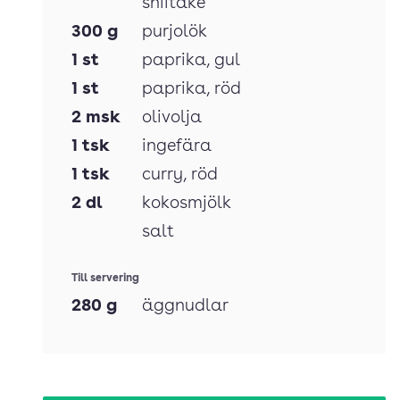
shiitake
300
g
purjolök
1
st
paprika
, gul
1
st
paprika
, röd
2
msk
olivolja
1
tsk
ingefära
1
tsk
curry
, röd
2
dl
kokosmjölk
salt
Till servering
280
g
äggnudlar