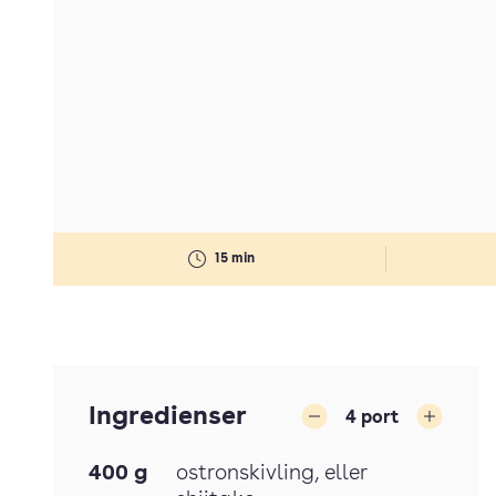
15 min
Ingredienser
4
port
Minska
Öka
400
g
ostronskivling
, eller