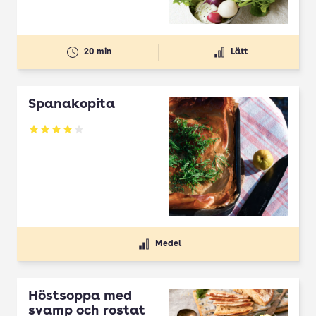
20 min
Lätt
Spanakopita
Betyg: 4.1 av 5
Medel
Höstsoppa med
svamp och rostat