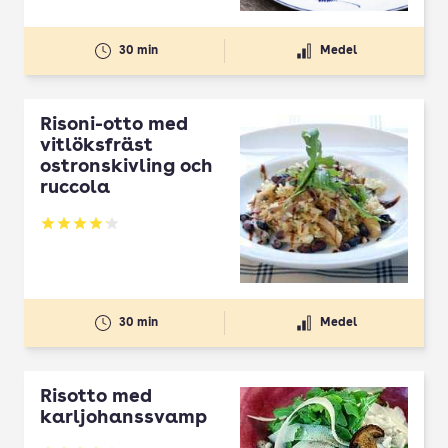
30 min
Medel
Risoni-otto med
vitlöksfräst
ostronskivling och
ruccola
Betyg: 4.12 av 5
30 min
Medel
Risotto med
karljohanssvamp