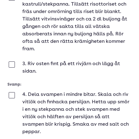
kastrull/stekpanna. Tillsätt risottoriset och
fräs under omrörning tills riset blir blankt.
Tillsätt vitvinsvinäger och ca 2 dl buljong åt
gången och rör sakta tills all vätska
absorberats innan ny buljong hälls på. Rör
ofta så att den rätta krämigheten kommer
fram.
3. Riv osten fint på ett rivjärn och lägg åt
Klar
sidan.
Svamp:
4. Dela svampen i mindre bitar. Skala och riv
Klar
vitlök och finhacka persiljan. Hetta upp smör
i en ny stekpanna och stek svampen med
vitlök och hälften av persiljan så att
svampen blir krispig. Smaka av med salt och
peppar.