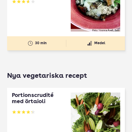
Betyg: 3.65 av 5
30 min
Medel
Nya vegetariska recept
Portionscrudité
med örtaioli
Betyg: 4.27 av 5