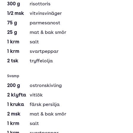
300
g
risottoris
1/2
msk
vitvinsvinäger
75
g
parmesanost
25
g
mat & bak smör
1
krm
salt
1
krm
svartpeppar
2
tsk
tryffelolja
Svamp
200
g
ostronskivling
2
klyfta
vitlök
1
kruka
färsk persilja
2
msk
mat & bak smör
1
krm
salt