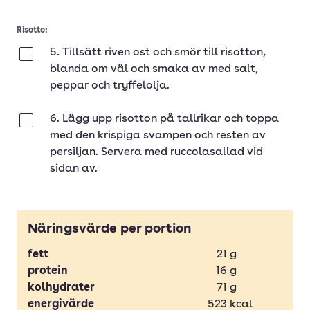
Risotto:
5. Tillsätt riven ost och smör till risotton,
Klar
blanda om väl och smaka av med salt,
peppar och tryffelolja.
6. Lägg upp risotton på tallrikar och toppa
Klar
med den krispiga svampen och resten av
persiljan. Servera med ruccolasallad vid
sidan av.
Näringsvärde per portion
fett
21
g
protein
16
g
kolhydrater
71
g
energivärde
523
kcal