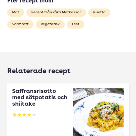
Fler recept inom
Mat
Recept från våra Matkassar
Risotto
Varmrätt
Vegetarisk
Fest
Relaterade recept
Saffransrisotto
med sötpotatis och
shiitake
Betyg: 4.04 av 5