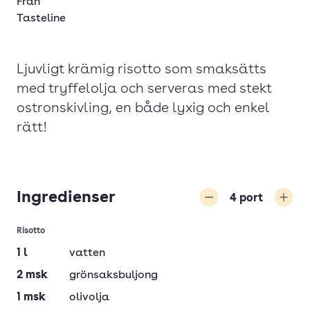
Från
Tasteline
Ljuvligt krämig risotto som smaksätts
med tryffelolja och serveras med stekt
ostronskivling, en både lyxig och enkel
rätt!
Ingredienser
4
port
Minska
Öka
Risotto
1
l
vatten
2
msk
grönsaksbuljong
1
msk
olivolja