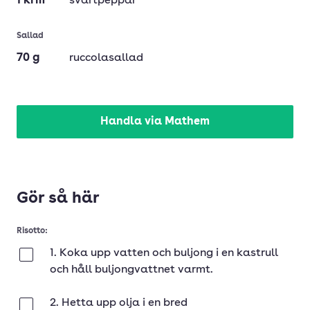
1
krm
svartpeppar
Sallad
70
g
ruccolasallad
Handla via Mathem
Gör så här
Risotto:
1. Koka upp vatten och buljong i en kastrull
Klar
och håll buljongvattnet varmt.
2. Hetta upp olja i en bred
Klar