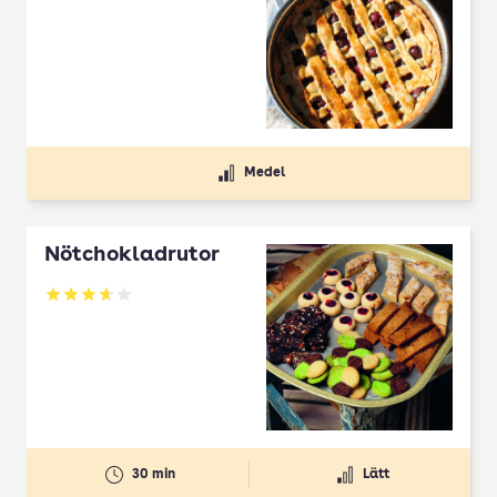
Betyg: 4 av 5
Medel
Nötchokladrutor
Betyg: 3.65 av 5
30 min
Lätt