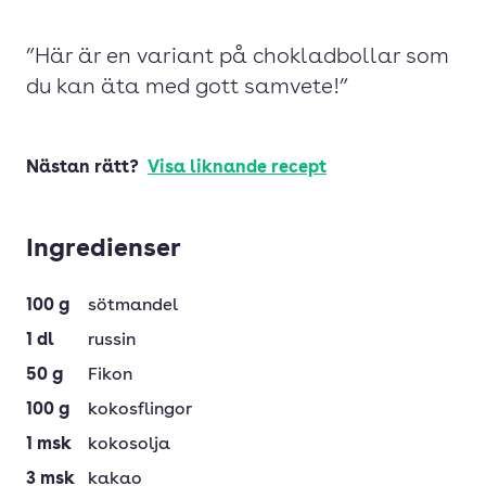
”Här är en variant på chokladbollar som
du kan äta med gott samvete!”
Nästan rätt?
Visa liknande recept
Ingredienser
100
g
sötmandel
1
dl
russin
50
g
Fikon
100
g
kokosflingor
1
msk
kokosolja
3
msk
kakao