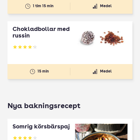
1 tim 15 min
Medel
Chokladbollar med
russin
Betyg: 4.17 av 5
15 min
Medel
Nya bakningsrecept
Somrig körsbärspaj