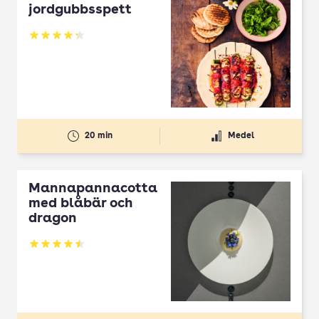
jordgubbsspett
Betyg: 4.3 av 5
20 min
Medel
Mannapannacotta
med blåbär och
dragon
Betyg: 4.5 av 5