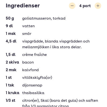
Ingredienser
4
port
Minska
Öka
50
g
goliatmusseron
, torkad
9
dl
vatten
1
msk
smör
4,5
dl
vispgrädde
, blanda vispgrädden och
mellanmjölken i lika stora delar.
1,5
dl
crème fraîche
2
skiva
bacon
2
msk
kalvfond
1
st
vitlöksklyfta(or)
1
tsk
dijonsenap
1
kruka
thaibasilika
1/3
st
citron(er)
, Skal (bara det gula) och saften
från 1/3 normalstor citron