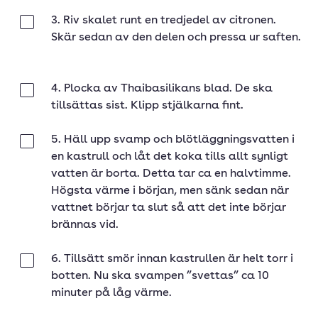
3. Riv skalet runt en tredjedel av citronen.
Klar
Skär sedan av den delen och pressa ur saften.
4. Plocka av Thaibasilikans blad. De ska
Klar
tillsättas sist. Klipp stjälkarna fint.
5. Häll upp svamp och blötläggningsvatten i
Klar
en kastrull och låt det koka tills allt synligt
vatten är borta. Detta tar ca en halvtimme.
Högsta värme i början, men sänk sedan när
vattnet börjar ta slut så att det inte börjar
brännas vid.
6. Tillsätt smör innan kastrullen är helt torr i
Klar
botten. Nu ska svampen ”svettas” ca 10
minuter på låg värme.