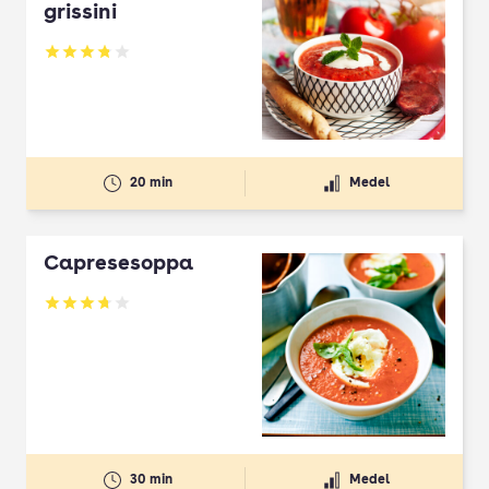
grissini
Betyg: 3.81 av 5
20 min
Medel
Capresesoppa
Betyg: 3.71 av 5
30 min
Medel