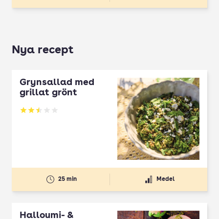
Nya recept
Grynsallad med
grillat grönt
Betyg: 2.5 av 5
25 min
Medel
Halloumi- &