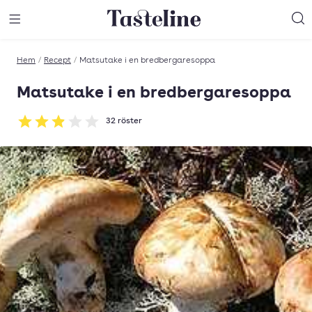
Till Tastelines startsida
äng meny
Öppna meny
Sö
Hem
/
Recept
/
Matsutake i en bredbergaresoppa
Matsutake i en bredbergaresoppa
32
röster
Betyg: 2.88 av 5