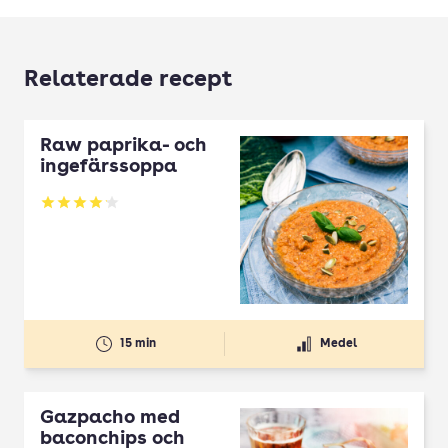
Relaterade recept
Raw paprika- och
ingefärssoppa
Betyg: 4.11 av 5
15 min
Medel
Gazpacho med
baconchips och