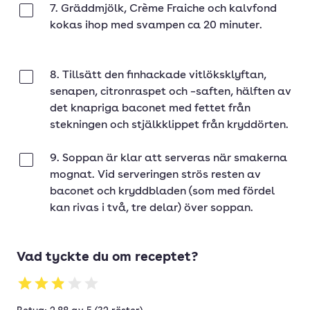
7. Gräddmjölk, Crème Fraiche och kalvfond
Klar
kokas ihop med svampen ca 20 minuter.
8. Tillsätt den finhackade vitlöksklyftan,
Klar
senapen, citronraspet och –saften, hälften av
det knapriga baconet med fettet från
stekningen och stjälkklippet från kryddörten.
9. Soppan är klar att serveras när smakerna
Klar
mognat. Vid serveringen strös resten av
baconet och kryddbladen (som med fördel
kan rivas i två, tre delar) över soppan.
Vad tyckte du om receptet?