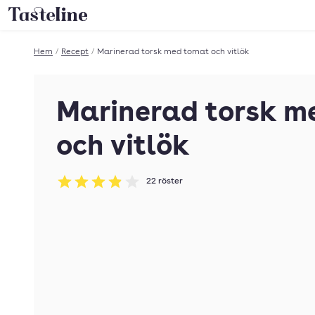
Till Tastelines startsida
Hem
/
Recept
/
Marinerad torsk med tomat och vitlök
Marinerad torsk m
och vitlök
22
röster
Betyg: 3.91 av 5