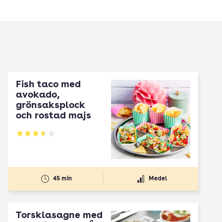
Fish taco med
avokado,
grönsaksplock
och rostad majs
Betyg: 3.55 av 5
45 min
Medel
Torsklasagne med