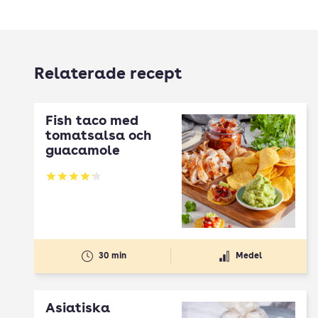
Relaterade recept
Fish taco med
tomatsalsa och
guacamole
Betyg: 4.22 av 5
30 min
Medel
Asiatiska