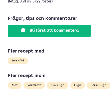
Betyg: 3.91 av 5 (22 röster)
Frågor, tips och kommentarer
Bli först att kommentera
Fler recept med
torskfilé
Fler recept inom
Mat
Varmrätt
Fisk i ugn
I ugn
Torsk i ugn