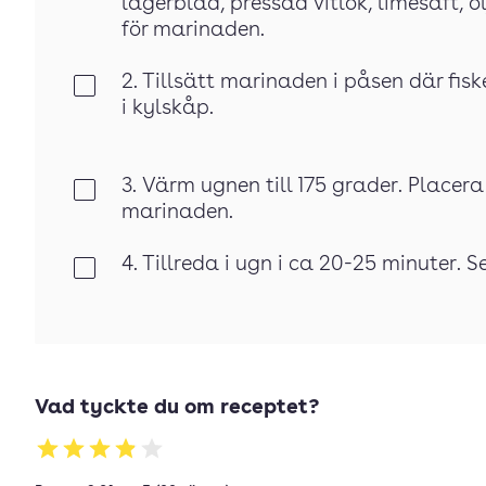
lagerblad, pressad vitlök, limesaft, 
för marinaden.
2. Tillsätt marinaden i påsen där fis
Klar
i kylskåp.
3. Värm ugnen till 175 grader. Placera
Klar
marinaden.
4. Tillreda i ugn i ca 20-25 minuter. S
Klar
Vad tyckte du om receptet?