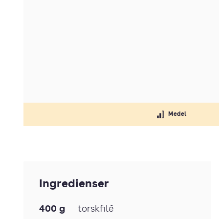
Medel
Ingredienser
400
g
torskfilé