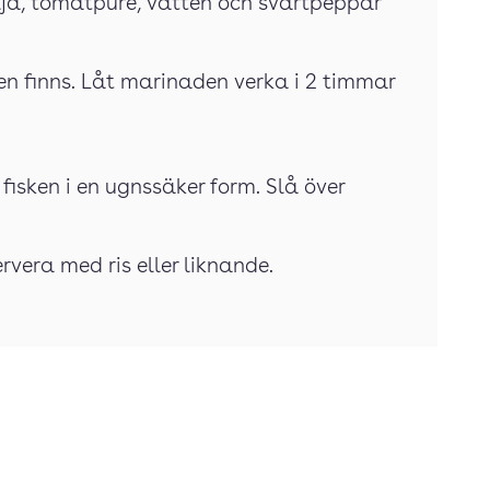
olja, tomatpuré, vatten och svartpeppar
ken finns. Låt marinaden verka i 2 timmar
 fisken i en ugnssäker form. Slå över
ervera med ris eller liknande.