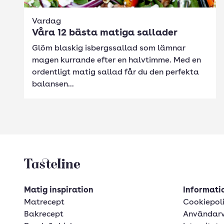
Vardag
Våra 12 bästa matiga sallader
Glöm blaskig isbergssallad som lämnar
magen kurrande efter en halvtimme. Med en
ordentligt matig sallad får du den perfekta
balansen...
Tasteline startsida
Matig inspiration
Informatio
Matrecept
Cookiepol
Bakrecept
Användarv