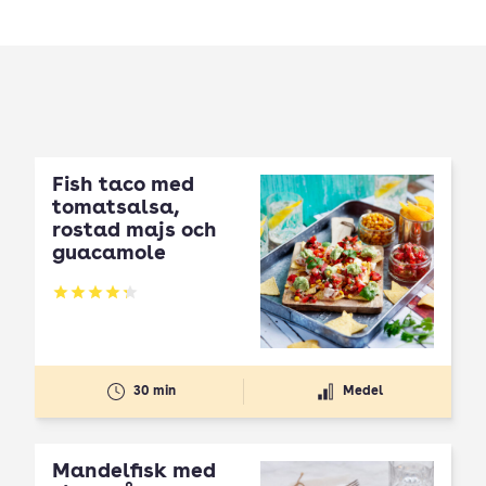
Fish taco med
tomatsalsa,
rostad majs och
guacamole
Betyg: 4.24 av 5
30 min
Medel
Mandelfisk med