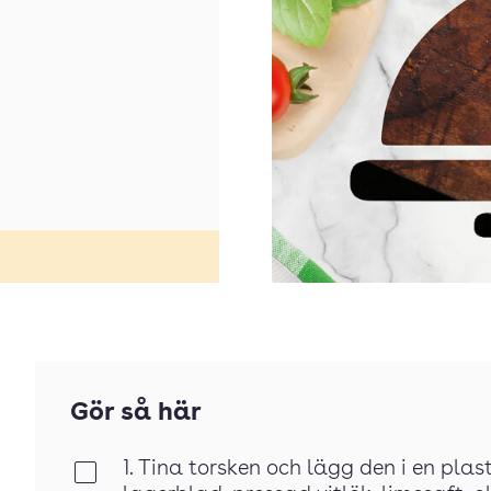
Gör så här
1. Tina torsken och lägg den i en plas
Klar