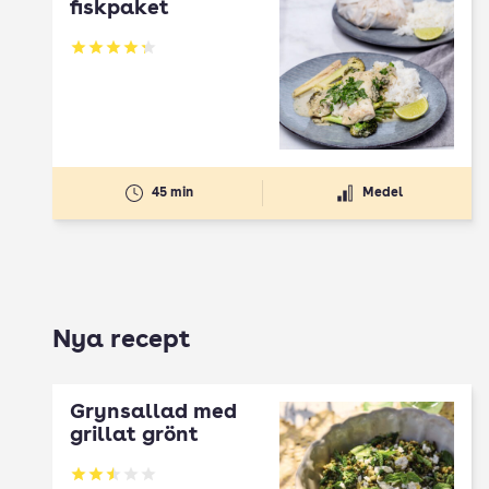
fiskpaket
Betyg: 4.29 av 5
45 min
Medel
Nya recept
Grynsallad med
grillat grönt
Betyg: 2.5 av 5