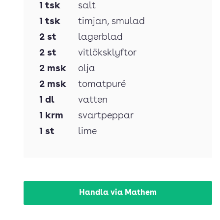
1
tsk
salt
1
tsk
timjan
, smulad
2
st
lagerblad
2
st
vitlöksklyftor
2
msk
olja
2
msk
tomatpuré
1
dl
vatten
1
krm
svartpeppar
1
st
lime
Handla via Mathem