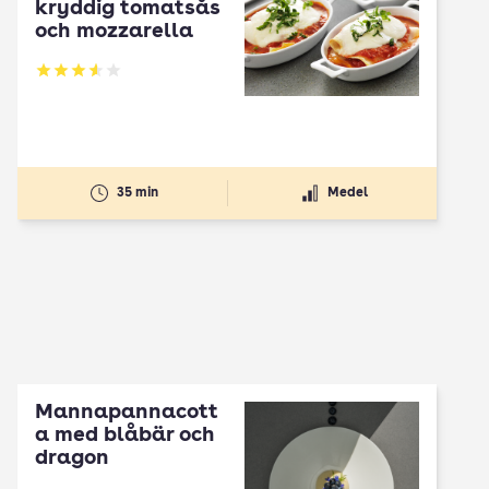
kryddig tomatsås
och mozzarella
Betyg: 3.55 av 5
35 min
Medel
Mannapannacott
a med blåbär och
dragon