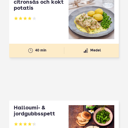
citronsås och kokt
potatis
Betyg: 3.9 av 5
40 min
Medel
Halloumi- &
jordgubbsspett
Betyg: 4.3 av 5