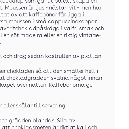
t kockknep som går ut på att skapa en
. Moussen är ljus - nästan vit - men har
tat av att kaffebönor får ligga i
ritsa moussen i små cappuccinokoppar
 favoritchokladpåskägg i valfri smak och
l en söt madeira eller en riktig vintage-
.
ll och drag sedan kastrullen av plattan.
ner chokladen så att den smälter helt i
låt chokladgrädden svalna något innan
lskåpet över natten. Kaffebönorna ger
ller skålar till servering.
 och grädden blandas. Sila av
ll att chokladsmeten är riktigt kall och