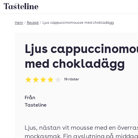
Till Tastelines startsida
Hem
/
Recept
/
Ljus cappuccinomousse med chokladägg
Ljus cappuccinomo
med chokladägg
19
röster
Betyg: 3.89 av 5
Från
Tasteline
Ljus, nästan vit mousse med en överra
mockasmak. Fin avslutning på middag