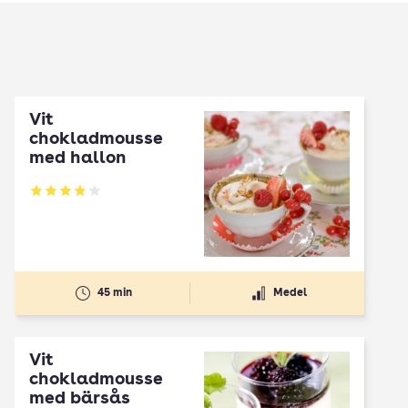
Vit
chokladmousse
med hallon
Betyg: 3.85 av 5
45 min
Medel
Vit
chokladmousse
med bärsås