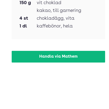
150
g
vit choklad
kakao
, till garnering
4
st
chokladägg
, vita
1
dl
kaffebönor
, hela
Handla via Mathem