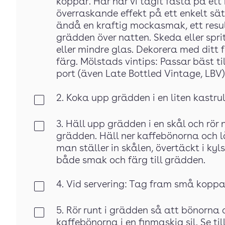
koppar. Här har vi tagit fasta på et
överraskande effekt på ett enkelt sätt
ändå en kraftig mockasmak, ett resul
grädden över natten. Skeda eller sp
eller mindre glas. Dekorera med ditt
färg. Mölstads vintips: Passar bäst til
port (även Late Bottled Vintage, LBV)
2. Koka upp grädden i en liten kastru
Klar
3. Häll upp grädden i en skål och rör 
Klar
grädden. Häll ner kaffebönorna och 
man ställer in skålen, övertäckt i ky
både smak och färg till grädden.
4. Vid servering: Tag fram små koppar e
Klar
5. Rör runt i grädden så att bönorna
Klar
kaffebönorna i en finmaskig sil. Se ti