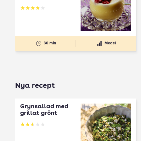
Betyg: 3.87 av 5
30 min
Medel
Nya recept
Grynsallad med
grillat grönt
Betyg: 2.5 av 5