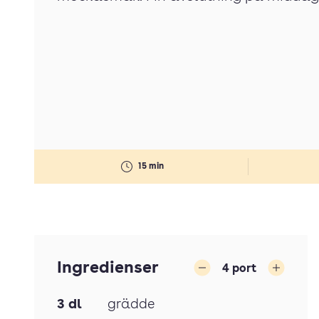
15 min
Ingredienser
4
port
Minska
Öka
3
dl
grädde