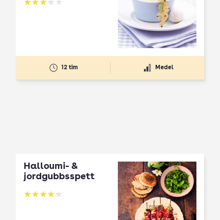
Betyg: 3.21 av 5
12 tim
Medel
Halloumi- &
jordgubbsspett
Betyg: 4.3 av 5