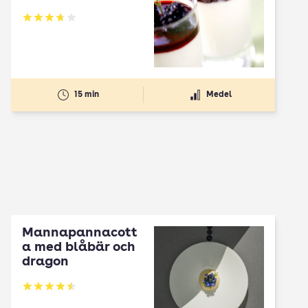
Betyg: 3.73 av 5
15 min
Medel
Mannapannacott
a med blåbär och
dragon
Betyg: 4.5 av 5