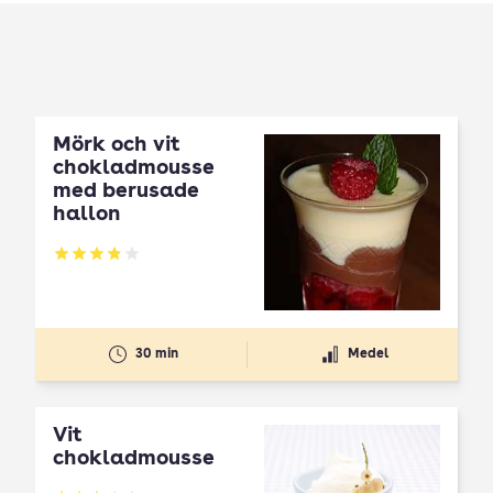
Mörk och vit
chokladmousse
med berusade
hallon
Betyg: 3.87 av 5
30 min
Medel
Vit
chokladmousse