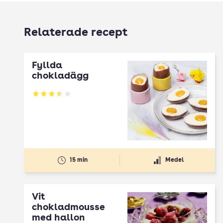
Relaterade recept
Fyllda
chokladägg
Betyg: 3.52 av 5
15 min
Medel
Vit
chokladmousse
med hallon