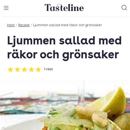
Till Tastelines startsida
äng meny
Öppna meny
Sö
Hem
/
Recept
/
Ljummen sallad med räkor och grönsaker
Ljummen sallad med
räkor och grönsaker
1
röst
Betyg: 5 av 5