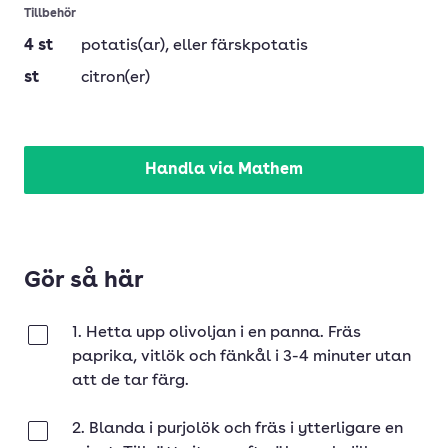
Tillbehör
4
st
potatis(ar)
, eller färskpotatis
st
citron(er)
Handla via Mathem
Gör så här
1. Hetta upp olivoljan i en panna. Fräs
Klar
paprika, vitlök och fänkål i 3-4 minuter utan
att de tar färg.
2. Blanda i purjolök och fräs i ytterligare en
Klar