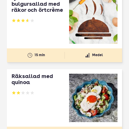
bulgursallad med
räkor och örtcrème
Betyg: 3.57 av 5
15 min
Medel
Räksallad med
quinoa
Betyg: 2 av 5