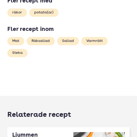
Fler recept med
räkor
potatis(ar)
Fler recept inom
Mat
Räksallad
Sallad
Varmrätt
Steka
Relaterade recept
Ljummen