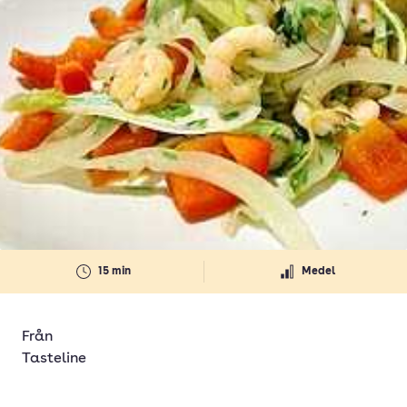
15 min
Medel
Från
Tasteline