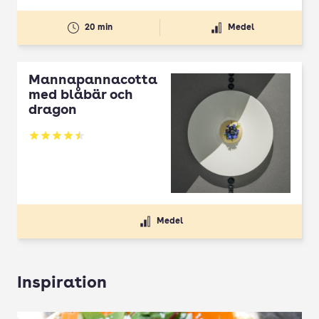
20 min
Medel
Mannapannacotta
med blåbär och
dragon
Betyg: 4.5 av 5
Medel
Inspiration