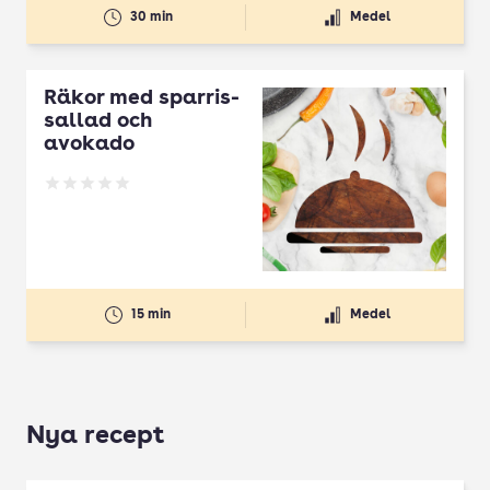
30 min
Medel
Räkor med sparris-
sallad och
avokado
Betyg: 0 av 5
15 min
Medel
Nya recept