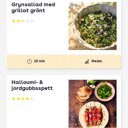
Grynsallad med
grillat grönt
Betyg: 2.5 av 5
25 min
Medel
Halloumi- &
jordgubbsspett
Betyg: 4.3 av 5