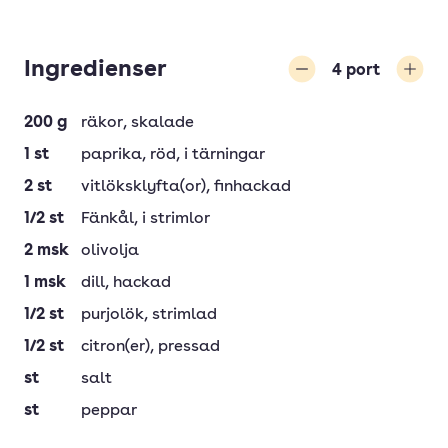
Ingredienser
4
port
Minska
Öka
200
g
räkor
, skalade
1
st
paprika
, röd, i tärningar
2
st
vitlöksklyfta(or)
, finhackad
1/2
st
Fänkål
, i strimlor
2
msk
olivolja
1
msk
dill
, hackad
1/2
st
purjolök
, strimlad
1/2
st
citron(er)
, pressad
st
salt
st
peppar