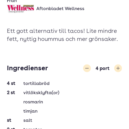
Från
Aftonbladet Wellness
Ett gott alternativ till tacos! Lite mindre
fett, nyttig hoummus och mer grönsaker.
Ingredienser
4
port
Minska
Öka
4
st
tortillabröd
2
st
vitlöksklyfta(or)
rosmarin
timjan
st
salt