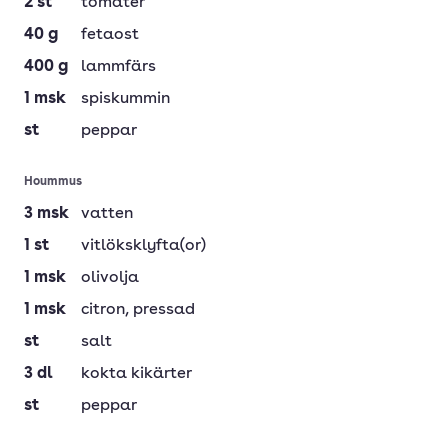
2
st
tomater
40
g
fetaost
400
g
lammfärs
1
msk
spiskummin
st
peppar
Hoummus
3
msk
vatten
1
st
vitlöksklyfta(or)
1
msk
olivolja
1
msk
citron
, pressad
st
salt
3
dl
kokta kikärter
st
peppar