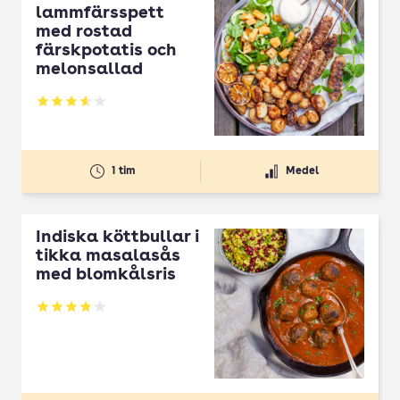
lammfärsspett
med rostad
färskpotatis och
melonsallad
Betyg: 3.54 av 5
1 tim
Medel
Indiska köttbullar i
tikka masalasås
med blomkålsris
Betyg: 3.9 av 5