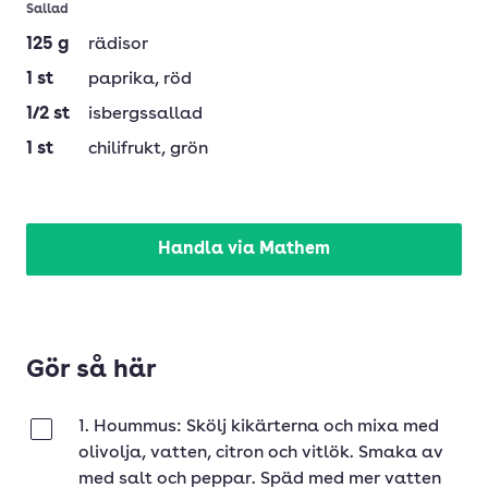
Sallad
125
g
rädisor
1
st
paprika
, röd
1/2
st
isbergssallad
1
st
chilifrukt
, grön
Handla via Mathem
Gör så här
1. Hoummus: Skölj kikärterna och mixa med
Klar
olivolja, vatten, citron och vitlök. Smaka av
med salt och peppar. Späd med mer vatten