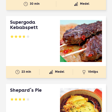
30 min
Medel
Supergoda
Kebabspett
Betyg: 3.71 av 5
23 min
Medel
Vintips
Shepard´s Pie
Betyg: 3.74 av 5