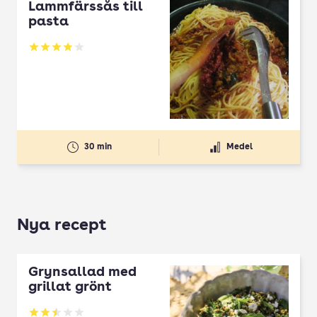
Lammfärssås till
pasta
Betyg: 3.88 av 5
30 min
Medel
Nya recept
Grynsallad med
grillat grönt