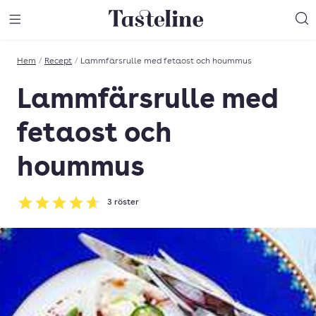
Till Tastelines startsida
äng meny
Öppna meny
Sö
Hem
/
Recept
/
Lammfärsrulle med fetaost och hoummus
Lammfärsrulle med
fetaost och
hoummus
3
röster
Betyg: 4.67 av 5