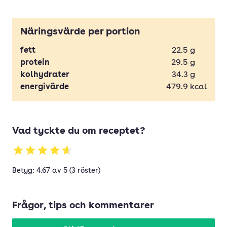
Näringsvärde per portion
fett
22.5
g
protein
29.5
g
kolhydrater
34.3
g
energivärde
479.9
kcal
Vad tyckte du om receptet?
Betyg: 4.67 av 5 (3 röster)
Frågor, tips och kommentarer