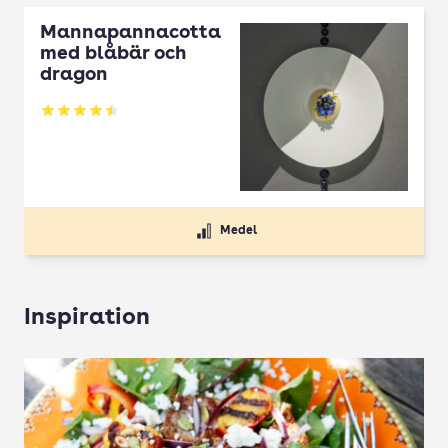
Mannapannacotta
med blåbär och
dragon
Betyg: 4.5 av 5
Medel
Inspiration