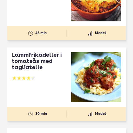
45 min
Medel
Lammfrikadeller i
tomatsås med
tagliatelle
Betyg: 4.13 av 5
30 min
Medel