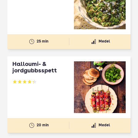
Betyg: 2.5 av 5
25 min
Medel
Halloumi- &
jordgubbsspett
Betyg: 4.3 av 5
20 min
Medel