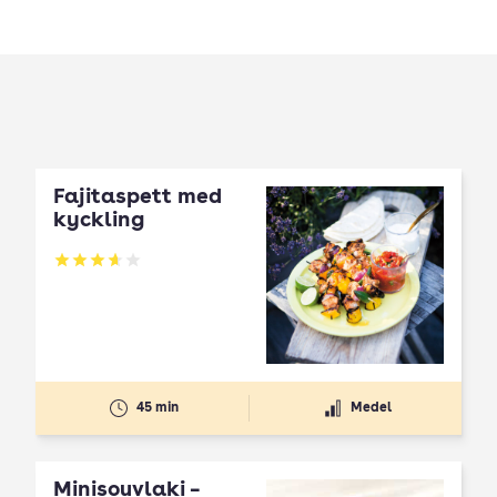
Fajitaspett med
kyckling
Betyg: 3.64 av 5
45 min
Medel
Minisouvlaki –