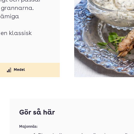
ligt och passar
d grannarna.
rämiga
en klassisk
Medel
Gör så här
Majonnäs: