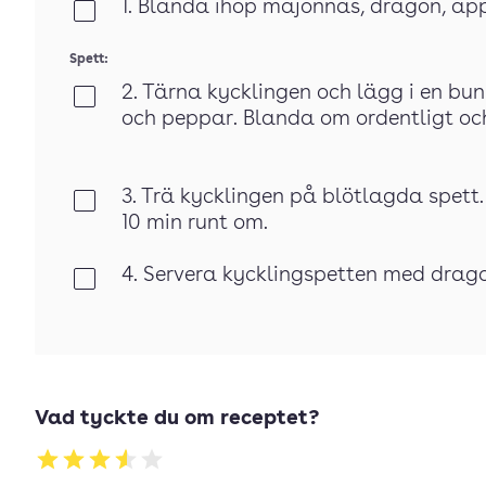
1. Blanda ihop majonnäs, dragon, äppe
Klar
Spett:
2. Tärna kycklingen och lägg i en bunke
Klar
och peppar. Blanda om ordentligt och
3. Trä kycklingen på blötlagda spett.
Klar
10 min runt om.
4. Servera kycklingspetten med dra
Klar
Vad tyckte du om receptet?