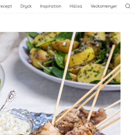
recept
Dryck
Inspiration
Hälsa
Veckomenyer
Sö