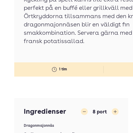
Kyckling på spett känns lite extra fest
perfekt på en buffé eller grillkväll me
Örtkryddorna tillsammans med den k
dragonmajonnäsen blir en väldigt fin
smakkombination. Servera gärna med 
fransk potatissallad.
1 tim
Ingredienser
8
port
Minska
Öka
Dragonmajonnäs