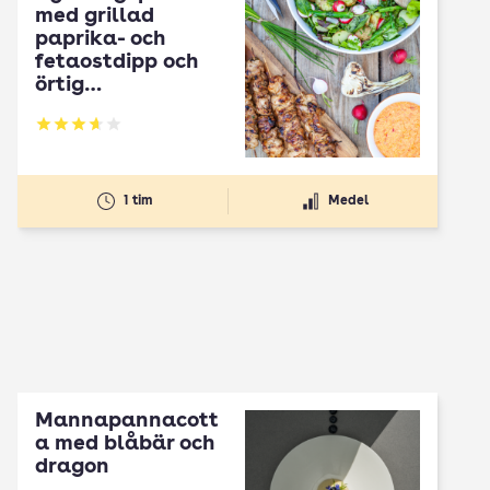
med grillad
paprika- och
fetaostdipp och
örtig
potatissallad
Betyg: 3.65 av 5
1 tim
Medel
Mannapannacott
a med blåbär och
dragon