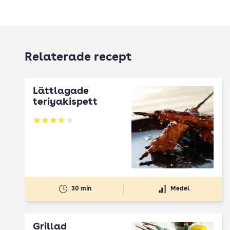
Relaterade recept
Lättlagade
teriyakispett
Betyg: 3.72 av 5
30 min
Medel
Grillad