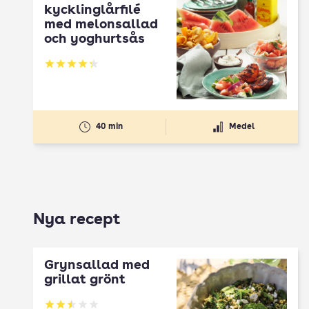
kycklinglårfilé
med melonsallad
och yoghurtsås
Betyg: 4.24 av 5
40 min
Medel
Nya recept
Grynsallad med
grillat grönt