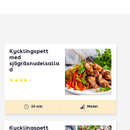
Kycklingspett
med
sjögräsnudelsalla
d
Betyg: 3.83 av 5
30 min
Medel
Kycklingspett