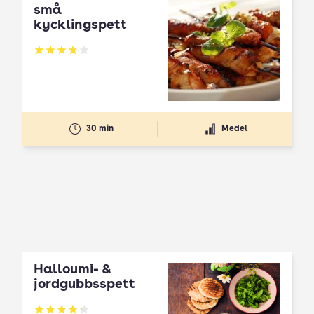
små
kycklingspett
Betyg: 3.82 av 5
30 min
Medel
Halloumi- &
jordgubbsspett