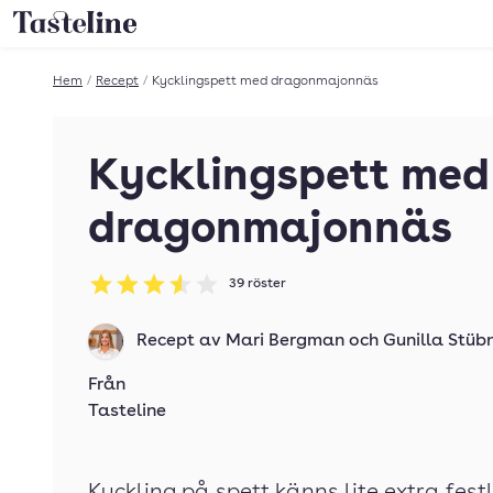
Till Tastelines startsida
Hem
/
Recept
/
Kycklingspett med dragonmajonnäs
Kycklingspett med
dragonmajonnäs
39
röster
Betyg: 3.54 av 5
Recept av
Mari Bergman
och
Gunilla Stüb
Från
Tasteline