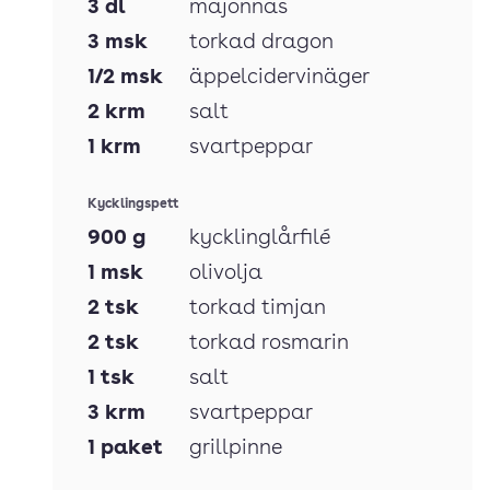
3
dl
majonnäs
3
msk
torkad dragon
1/2
msk
äppelcidervinäger
2
krm
salt
1
krm
svartpeppar
Kycklingspett
900
g
kycklinglårfilé
1
msk
olivolja
2
tsk
torkad timjan
2
tsk
torkad rosmarin
1
tsk
salt
3
krm
svartpeppar
1
paket
grillpinne