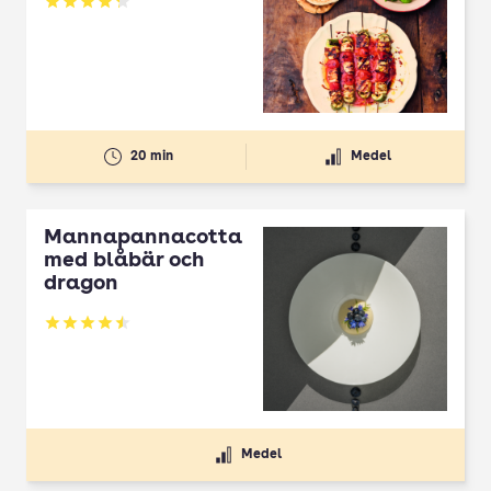
Betyg: 4.3 av 5
20 min
Medel
Mannapannacotta
med blåbär och
dragon
Betyg: 4.5 av 5
Medel