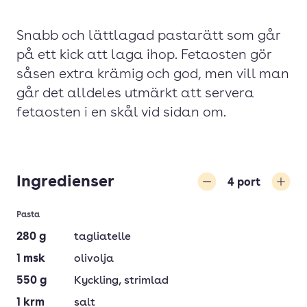
Snabb och lättlagad pastarätt som går
på ett kick att laga ihop. Fetaosten gör
såsen extra krämig och god, men vill man
går det alldeles utmärkt att servera
fetaosten i en skål vid sidan om.
Ingredienser
4
port
Minska
Öka
Pasta
280
g
tagliatelle
1
msk
olivolja
550
g
Kyckling
, strimlad
1
krm
salt