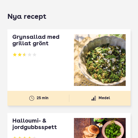
Nya recept
Grynsallad med
grillat grönt
Betyg: 2.5 av 5
25 min
Medel
Halloumi- &
jordgubbsspett