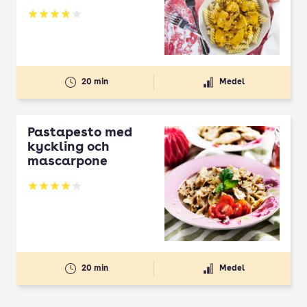
Betyg: 3.85 av 5
20 min
Medel
Pastapesto med
kyckling och
mascarpone
Betyg: 4.1 av 5
20 min
Medel