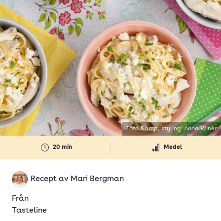
Foto &amp; styling: Anna Winér
20 min
Medel
Recept av
Mari Bergman
Från
Tasteline