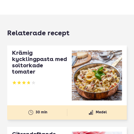
Relaterade recept
Krämig
kycklingpasta med
soltorkade
tomater
Betyg: 3.72 av 5
30 min
Medel