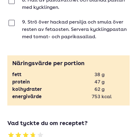
8. Häll av pastavattnet och blanda pastan
Klar
med kycklingen.
9. Strö över hackad persilja och smula över
Klar
resten av fetaosten. Servera kycklingpastan
med tomat- och paprikasallad.
Näringsvärde per portion
fett
38
g
protein
47
g
kolhydrater
62
g
energivärde
753
kcal
Vad tyckte du om receptet?