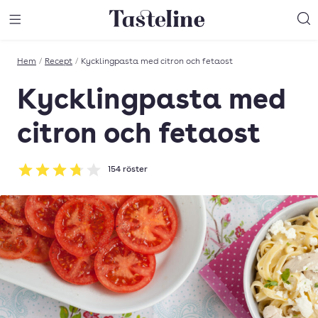
Till Tastelines startsida
äng meny
Öppna meny
Sö
Hem
/
Recept
/
Kycklingpasta med citron och fetaost
Kycklingpasta med
citron och fetaost
154
röster
Betyg: 3.76 av 5