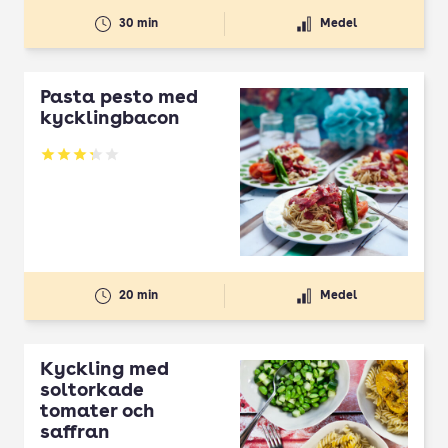
30 min
Medel
Pasta pesto med
kycklingbacon
Betyg: 3.27 av 5
20 min
Medel
Kyckling med
soltorkade
tomater och
saffran