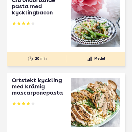
Citrondoftande
pasta med
kycklingbacon
Betyg: 4.17 av 5
20 min
Medel
Örtstekt kyckling
med krämig
mascarponepasta
Betyg: 3.96 av 5