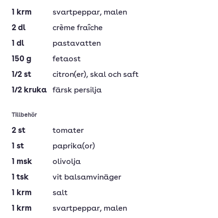
1
krm
svartpeppar
, malen
2
dl
crème fraîche
1
dl
pastavatten
150
g
fetaost
1/2
st
citron(er)
, skal och saft
1/2
kruka
färsk persilja
Tillbehör
2
st
tomater
1
st
paprika(or)
1
msk
olivolja
1
tsk
vit balsamvinäger
1
krm
salt
1
krm
svartpeppar
, malen