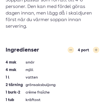
Soppan passar som förrätt till 4-6
personer. Den kan med fördel göras
dagen innan, men lägg då i skaldjuren
först när du värmer soppan innan
servering.
Ingredienser
4
port
Minska
Öka
4
msk
smör
4
msk
mjöl
1
l
vatten
2
tärning
grönsaksbuljong
1
burk-2
crème fraîche
1
tub
kräftost