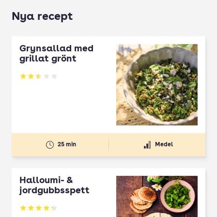
Nya recept
Grynsallad med
grillat grönt
Betyg: 2.5 av 5
25 min
Medel
Halloumi- &
jordgubbsspett
Betyg: 4.3 av 5