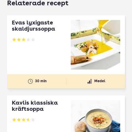
Relaterade recept
Evas lyxigaste
skaldjurssoppa
Betyg: 2.88 av 5
30 min
Medel
Kavlis klassiska
kräftsoppa
Betyg: 3.59 av 5