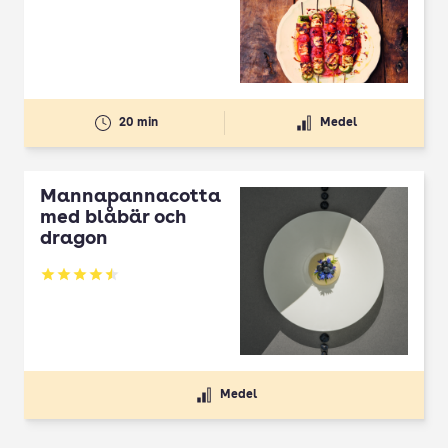
20 min
Medel
Mannapannacotta
med blåbär och
dragon
Betyg: 4.5 av 5
Medel