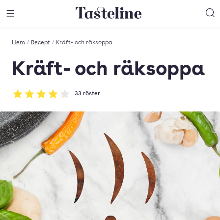
Till Tastelines startsida
äng meny
Öppna meny
Sö
Hem
/
Recept
/
Kräft- och räksoppa
Kräft- och räksoppa
33
röster
Betyg: 4.03 av 5