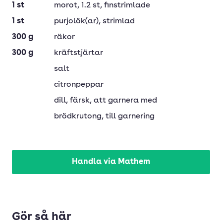
1
st
morot
, 1.2 st, finstrimlade
1
st
purjolök(ar)
, strimlad
300
g
räkor
300
g
kräftstjärtar
salt
citronpeppar
dill
, färsk, att garnera med
brödkrutong
, till garnering
Handla via Mathem
Gör så här