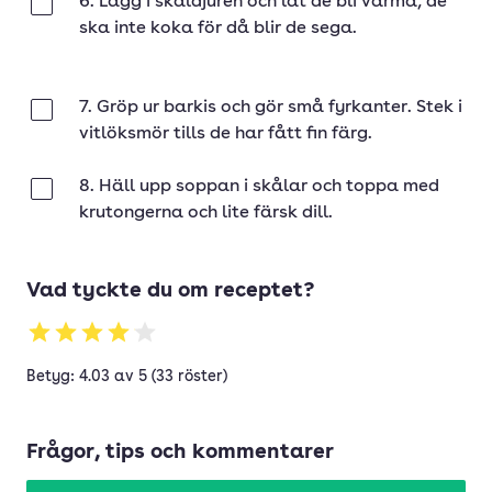
6. Lägg i skaldjuren och låt de bli varma, de
Klar
ska inte koka för då blir de sega.
7. Gröp ur barkis och gör små fyrkanter. Stek i
Klar
vitlöksmör tills de har fått fin färg.
8. Häll upp soppan i skålar och toppa med
Klar
krutongerna och lite färsk dill.
Vad tyckte du om receptet?
Betyg: 4.03 av 5 (33 röster)
Frågor, tips och kommentarer