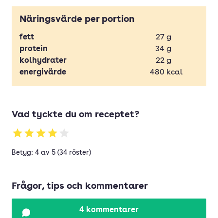
Näringsvärde per portion
fett
27
g
protein
34
g
kolhydrater
22
g
energivärde
480
kcal
Vad tyckte du om receptet?
Betyg: 4 av 5 (34 röster)
Frågor, tips och kommentarer
4 kommentarer