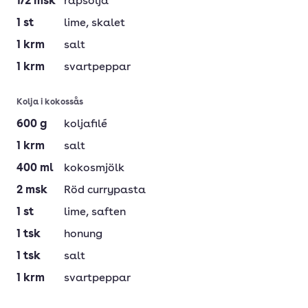
1/2
msk
rapsolja
1
st
lime
, skalet
1
krm
salt
1
krm
svartpeppar
Kolja i kokossås
600
g
koljafilé
1
krm
salt
400
ml
kokosmjölk
2
msk
Röd currypasta
1
st
lime
, saften
1
tsk
honung
1
tsk
salt
1
krm
svartpeppar