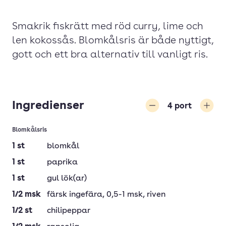
Smakrik fiskrätt med röd curry, lime och
len kokossås. Blomkålsris är både nyttigt,
gott och ett bra alternativ till vanligt ris.
Ingredienser
4
port
Minska
Öka
Blomkålsris
1
st
blomkål
1
st
paprika
1
st
gul lök(ar)
1/2
msk
färsk ingefära
, 0,5-1 msk, riven
1/2
st
chilipeppar