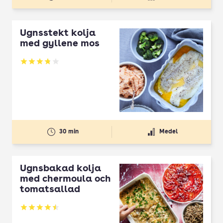
Ugnsstekt kolja
med gyllene mos
Betyg: 3.78 av 5
30 min
Medel
Ugnsbakad kolja
med chermoula och
tomatsallad
Betyg: 4.5 av 5