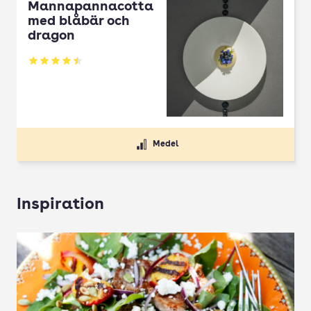
Mannapannacotta
med blåbär och
dragon
Betyg: 4.5 av 5
Medel
Inspiration