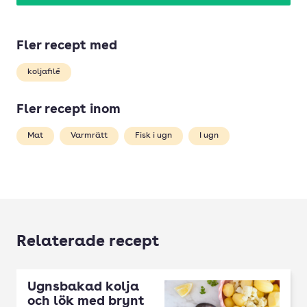
Fler recept med
koljafilé
Fler recept inom
Mat
Varmrätt
Fisk i ugn
I ugn
Relaterade recept
Ugnsbakad kolja
och lök med brynt