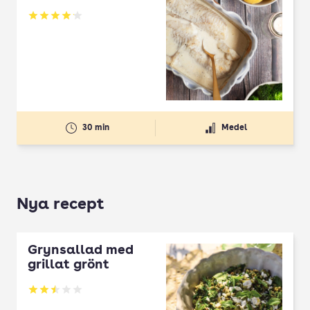
Betyg: 4.1 av 5
30 min
Medel
Nya recept
Grynsallad med
grillat grönt
Betyg: 2.5 av 5