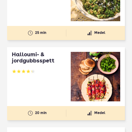
25 min
Medel
Halloumi- &
jordgubbsspett
Betyg: 4.3 av 5
20 min
Medel