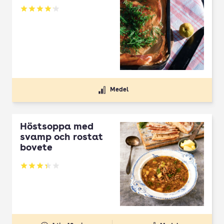
Betyg: 4.1 av 5
Medel
Höstsoppa med
svamp och rostat
bovete
Betyg: 3.33 av 5