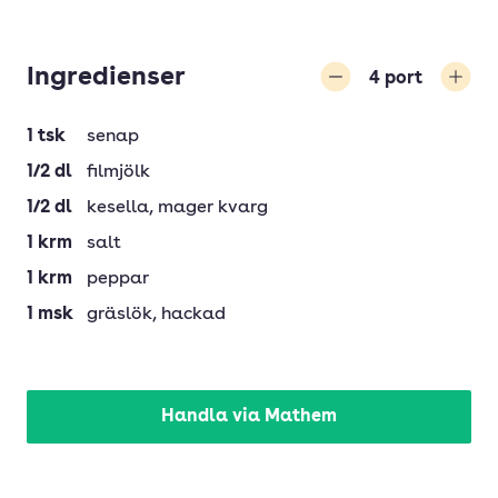
Ingredienser
4
port
Minska
Öka
1
tsk
senap
1/2
dl
filmjölk
1/2
dl
kesella
, mager kvarg
1
krm
salt
1
krm
peppar
1
msk
gräslök
, hackad
Handla via Mathem