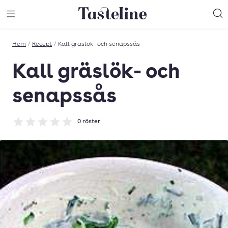
Till Tastelines startsida
äng meny
Öppna meny
Sö
Hem
/
Recept
/
Kall gräslök- och senapssås
Kall gräslök- och
senapssås
0
röster
Betyg: 0 av 5