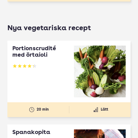
Nya vegetariska recept
Portionscrudité
med örtaioli
Betyg: 4.27 av 5
20 min
Lätt
Spanakopita