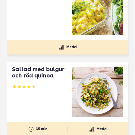
Betyg: 3.08 av 5
Medel
Sallad med bulgur
och röd quinoa
Betyg: 4.67 av 5
35 min
Medel