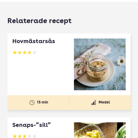
Relaterade recept
Hovmästarsås
Betyg: 3.81 av 5
15 min
Medel
Senaps-”sill”