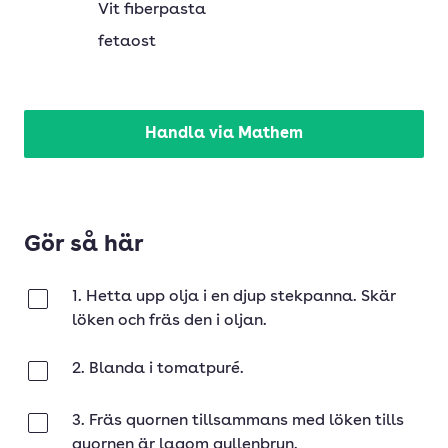
Vit fiberpasta
fetaost
Handla via Mathem
Gör så här
1. Hetta upp olja i en djup stekpanna. Skär
Klar
löken och fräs den i oljan.
2. Blanda i tomatpuré.
Klar
3. Fräs quornen tillsammans med löken tills
Klar
quornen är lagom gyllenbrun.