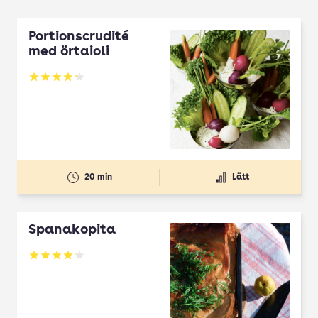
Portionscrudité
med örtaioli
Betyg: 4.27 av 5
20 min
Lätt
Spanakopita
Betyg: 4.1 av 5