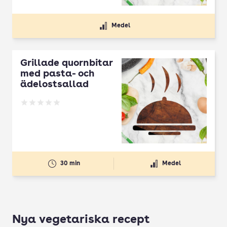
Medel
Grillade quornbitar
med pasta- och
ädelostsallad
Betyg: 0 av 5
30 min
Medel
Nya vegetariska recept