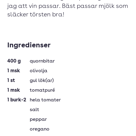
jag att vin passar. Bäst passar mjölk som
släcker törsten bra!
Ingredienser
400
g
quornbitar
1
msk
olivolja
1
st
gul lök(ar)
1
msk
tomatpuré
1
burk-2
hela tomater
salt
peppar
oregano