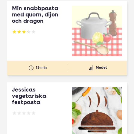
Min snabbpasta
med quorn, dijon
och dragon
Betyg: 3.22 av 5
15 min
Medel
Jessicas
vegetariska
festpasta
Betyg: 0 av 5