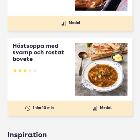
Medel
Höstsoppa med
svamp och rostat
bovete
Betyg: 3.33 av 5
1 tim 10 min
Medel
Inspiration