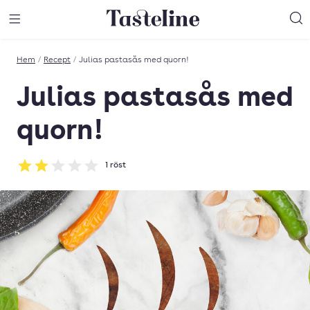
Till Tastelines startsida
äng meny
Öppna meny
Sö
Hem
/
Recept
/
Julias pastasås med quorn!
Julias pastasås med
quorn!
1
röst
Betyg: 2 av 5