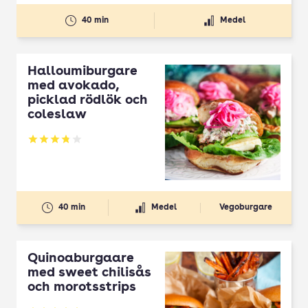
40 min
Medel
Halloumiburgare
med avokado,
picklad rödlök och
coleslaw
Betyg: 3.83 av 5
40 min
Medel
Vegoburgare
Quinoaburgaare
med sweet chilisås
och morotsstrips