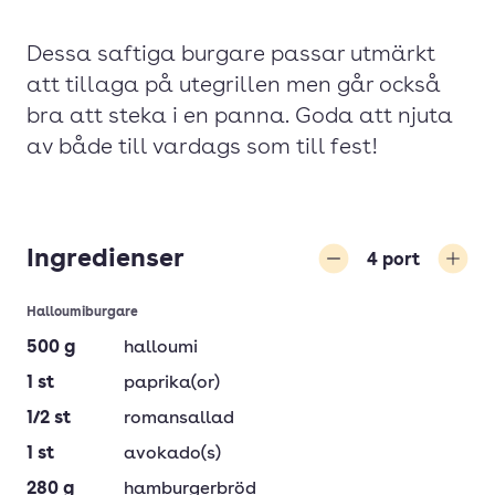
Dessa saftiga burgare passar utmärkt
att tillaga på utegrillen men går också
bra att steka i en panna. Goda att njuta
av både till vardags som till fest!
Ingredienser
4
port
Minska
Öka
Halloumiburgare
500
g
halloumi
1
st
paprika(or)
1/2
st
romansallad
1
st
avokado(s)
280
g
hamburgerbröd