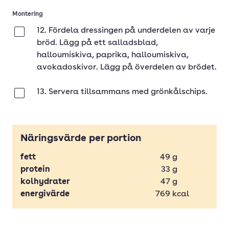
Montering
12. Fördela dressingen på underdelen av varje
Klar
bröd. Lägg på ett salladsblad,
halloumiskiva, paprika, halloumiskiva,
avokadoskivor. Lägg på överdelen av brödet.
13. Servera tillsammans med grönkålschips.
Klar
Näringsvärde per portion
fett
49
g
protein
33
g
kolhydrater
47
g
energivärde
769
kcal