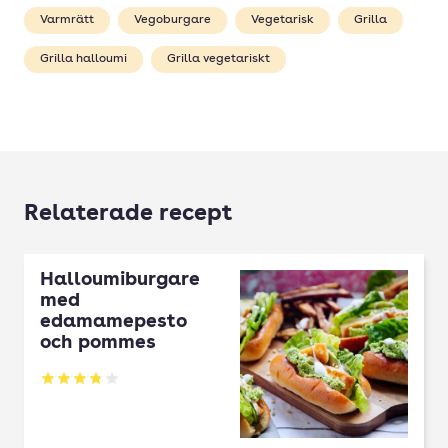
Varmrätt
Vegoburgare
Vegetarisk
Grilla
Grilla halloumi
Grilla vegetariskt
Relaterade recept
Halloumiburgare
med
edamamepesto
och pommes
Betyg: 3.78 av 5