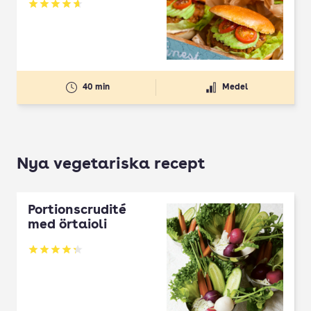
Betyg: 4.67 av 5
40 min
Medel
Nya vegetariska recept
Portionscrudité
med örtaioli
Betyg: 4.27 av 5