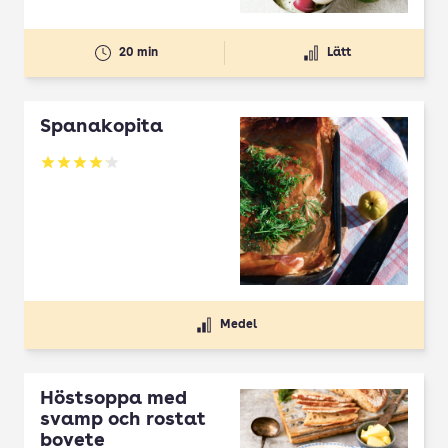
20 min
Lätt
Spanakopita
Betyg: 4.1 av 5
Medel
Höstsoppa med
svamp och rostat
bovete