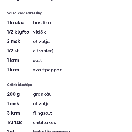
Salsa verdedressing
1
kruka
basilika
1/2
klyfta
vitlök
3
msk
olivolja
1/2
st
citron(er)
1
krm
salt
1
krm
svartpeppar
Grönkålschips
200
g
grönkål
1
msk
olivolja
3
krm
flingsalt
1/2
tsk
chiliflakes