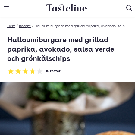
Till Tastelines startsida
äng meny
Öppna meny
Sö
Hem
/
Recept
/
Halloumiburgare med grillad paprika, avokado, salsa verde och grönkålschips
Halloumiburgare med grillad
paprika, avokado, salsa verde
och grönkålschips
10
röster
Betyg: 3.8 av 5