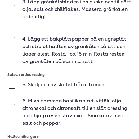
3. Lägg grönkålsbladen i en bunke och tillsätt
Klar
olja, salt och chiliflakes. Massera grönkålen
ordentligt.
4. Lägg ett bakplåtspapper på en ugnsplåt
Klar
och strö ut hälften av grönkålen så att den
ligger glest. Rosta i ca 15 min. Rosta resten
av grönkålen på samma sätt.
Salsa verdedressing
5. Skölj och riv skalet från citronen.
Klar
6. Mixa samman basilikablad, vitlök, olja,
Klar
citronskal och citronsaft till en slät dressing
med hjälp av en stavmixer. Smaka av med
salt och peppar.
Halloumiburgare