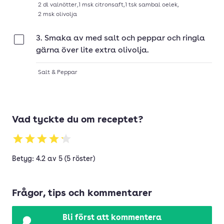
2
dl
valnötter
,
1
msk
citronsaft
,
1
tsk
sambal oelek
,
2
msk
olivolja
3. Smaka av med salt och peppar och ringla
Klar
gärna över lite extra olivolja.
Salt & Peppar
Vad tyckte du om receptet?
Betyg: 4.2 av 5 (5 röster)
Frågor, tips och kommentarer
Bli först att kommentera