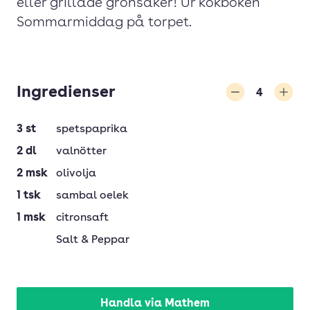
eller grillade grönsaker! Ur kokboken
Sommarmiddag på torpet.
Ingredienser
4
Minska
Öka
3
st
spetspaprika
2
dl
valnötter
2
msk
olivolja
1
tsk
sambal oelek
1
msk
citronsaft
Salt & Peppar
Handla via Mathem