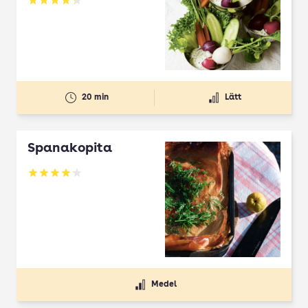
Betyg: 4.27 av 5
20 min
Lätt
Spanakopita
Betyg: 4.1 av 5
Medel