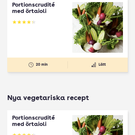
Portionscrudité
med örtaioli
Betyg: 4.27 av 5
20 min
Lätt
Nya vegetariska recept
Portionscrudité
med örtaioli