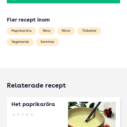
Fler recept inom
Paprikaröra
Röra
Röror
Tillbehör
Vegetarisk
Sommar
Relaterade recept
Het paprikaröra
Betyg: 0 av 5