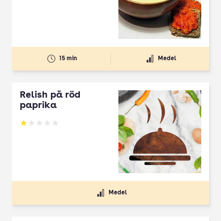
15 min
Medel
Relish på röd
paprika
Betyg: 1 av 5
Medel