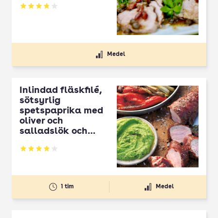
Betyg: 3.82 av 5
Medel
Inlindad fläskfilé,
sötsyrlig
spetspaprika med
oliver och
salladslök och
ärtguacamole
Betyg: 3.89 av 5
1 tim
Medel