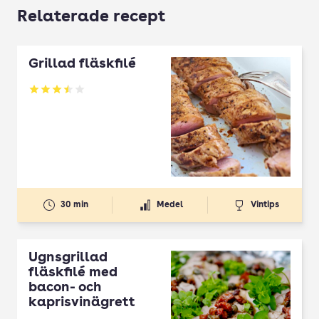
Relaterade recept
Grillad fläskfilé
Betyg: 3.51 av 5
30 min
Medel
Vintips
Ugnsgrillad
fläskfilé med
bacon- och
kaprisvinägrett