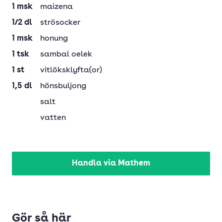
1
msk
maizena
1/2
dl
strösocker
1
msk
honung
1
tsk
sambal oelek
1
st
vitlöksklyfta(or)
1,5
dl
hönsbuljong
salt
vatten
Handla via Mathem
Gör så här