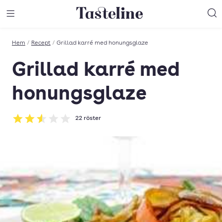
Till Tastelines startsida
äng meny
Öppna meny
Sö
Hem
/
Recept
/
Grillad karré med honungsglaze
Grillad karré med
honungsglaze
22
röster
Betyg: 2.55 av 5