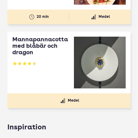
20 min
Medel
Mannapannacotta
med blåbär och
dragon
Betyg: 4.5 av 5
Medel
Inspiration