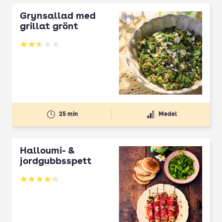
Grynsallad med
grillat grönt
Betyg: 2.5 av 5
25 min
Medel
Halloumi- &
jordgubbsspett
Betyg: 4.3 av 5