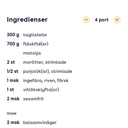
Ingredienser
4
port
Minska
Öka
300
g
tagliatelle
700
g
fläskfilé(er)
matolja
2
st
morötter
, strimlade
1/2
st
purjolök(ar)
, strimlade
1
msk
ingefära
, riven, färsk
1
st
vitlöksklyfta(or)
2
msk
sesamfrö
Glaze
2
msk
balsamvinäger