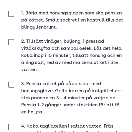
1. Börja med honungsglazen som ska penslas
Klar
på köttet. Smält sockret i en kastrull tills det
blir gyllenbrunt.
2. Tillsätt vinäger, buljong, 1 pressad
Klar
vitlöksklyfta och sambal oelek. Låt det hela
koka ihop i 15 minuter, tillsätt honung och en
aning salt, red av med maizena utrört i lite
vatten.
3. Pensla köttet på båda sidor med
Klar
honungsglaze. Grilla karrén på kolgrill eller i
stekpannan ca 3 – 4 minuter på varje sida.
Pensla 1-2 gånger under stektiden för att få
en fin yta.
4. Koka tagliatellen i saltat vatten. Fräs
Klar