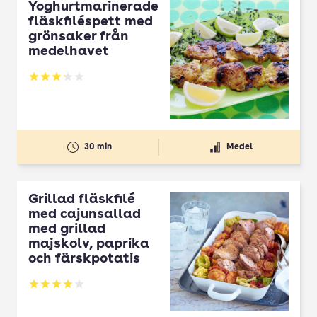
Yoghurtmarinerade
fläskfiléspett med
grönsaker från
medelhavet
Betyg: 3.23 av 5
30 min
Medel
Grillad fläskfilé
med cajunsallad
med grillad
majskolv, paprika
och färskpotatis
Betyg: 4.05 av 5