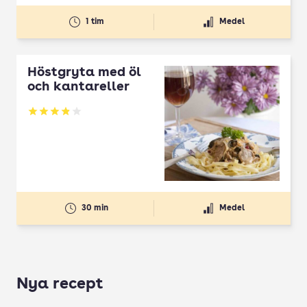
1 tim
Medel
Höstgryta med öl
och kantareller
Betyg: 3.91 av 5
30 min
Medel
Nya recept