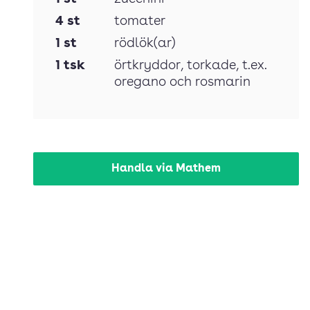
4
st
tomater
1
st
rödlök(ar)
1
tsk
örtkryddor
, torkade, t.ex.
oregano och rosmarin
Handla via Mathem