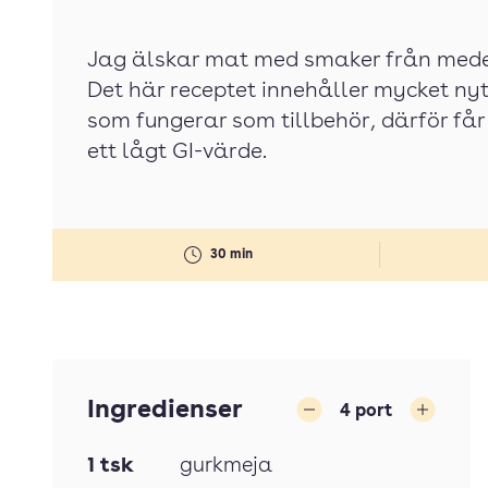
Jag älskar mat med smaker från mede
Det här receptet innehåller mycket ny
som fungerar som tillbehör, därför få
ett lågt GI-värde.
30 min
Ingredienser
4
port
Minska
Öka
1
tsk
gurkmeja