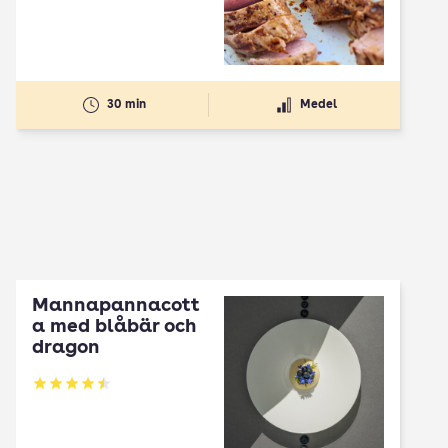
30 min
Medel
Mannapannacott
a med blåbär och
dragon
Betyg: 4.5 av 5