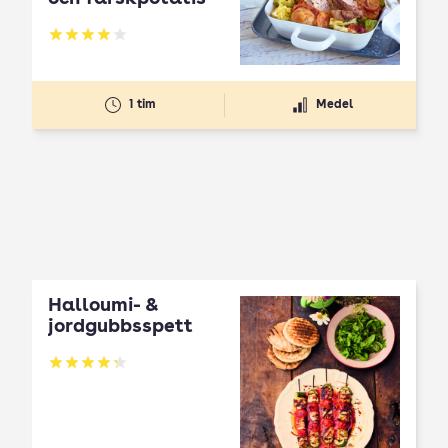
Betyg: 4.05 av 5
1 tim
Medel
Halloumi- &
jordgubbsspett
Betyg: 4.3 av 5