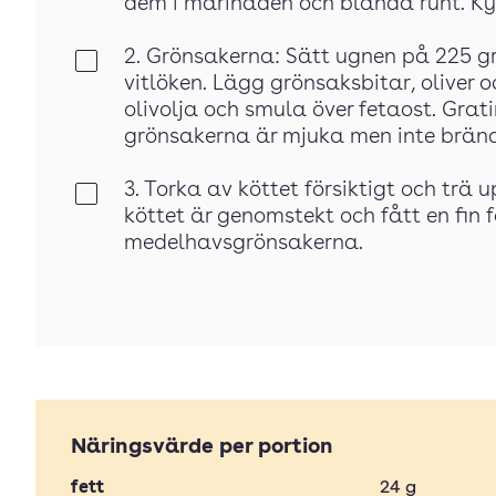
dem i marinaden och blanda runt. Ky
2. Grönsakerna: Sätt ugnen på 225 gr
Klar
vitlöken. Lägg grönsaksbitar, oliver o
olivolja och smula över fetaost. Gratin
grönsakerna är mjuka men inte brän
3. Torka av köttet försiktigt och trä u
Klar
köttet är genomstekt och fått en fin
medelhavsgrönsakerna.
Näringsvärde per portion
fett
24
g