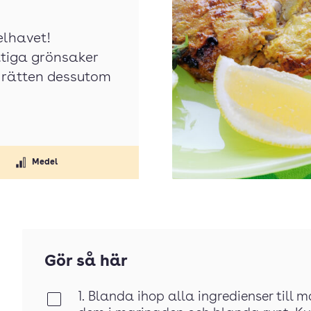
lhavet!
ttiga grönsaker
r rätten dessutom
Medel
Gör så här
1. Blanda ihop alla ingredienser till 
Klar