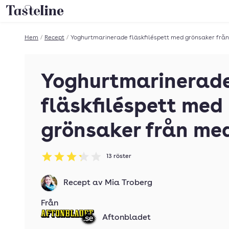
Till Tastelines startsida
Hem
/
Recept
/
Yoghurtmarinerade fläskfiléspett med grönsaker frå
Yoghurtmarinerad
fläskfiléspett med
grönsaker från me
13
röster
Betyg: 3.23 av 5
Recept av
Mia Troberg
Från
Aftonbladet