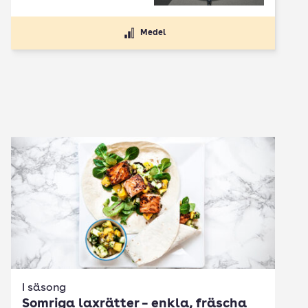
Medel
I säsong
Somriga laxrätter – enkla, fräscha