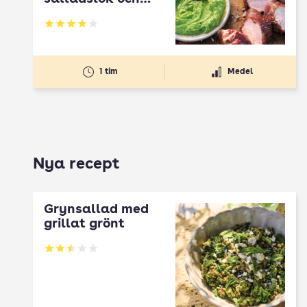
ärtguacamole
Betyg: 3.89 av 5
1 tim
Medel
Nya recept
Grynsallad med
grillat grönt
Betyg: 2.5 av 5