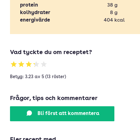
protein
38
g
kolhydrater
8
g
energivärde
404
kcal
Vad tyckte du om receptet?
Betyg: 3.23 av 5 (13 röster)
Frågor, tips och kommentarer
Bli först att kommentera
Fler recept med