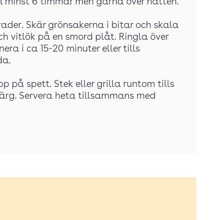
l minst 6 timmar men gärna över natten.
ader. Skär grönsakerna i bitar och skala
ch vitlök på en smord plåt. Ringla över
era i ca 15-20 minuter eller tills
da.
pp på spett. Stek eller grilla runtom tills
 färg. Servera heta tillsammans med