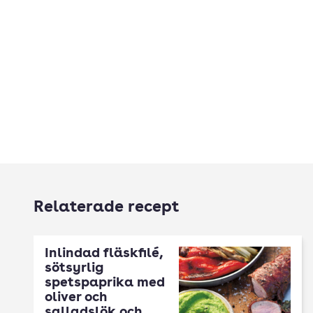
Relaterade recept
Inlindad fläskfilé,
sötsyrlig
spetspaprika med
oliver och
salladslök och