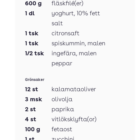
600
g
fläskfilé(er)
1
dl
yoghurt
, 10% fett
salt
1
tsk
citronsaft
1
tsk
spiskummin
, malen
1/2
tsk
ingefära
, malen
peppar
Grönsaker
12
st
kalamataoliver
3
msk
olivolja
2
st
paprika
4
st
vitlöksklyfta(or)
100
g
fetaost
1
st
zucchini