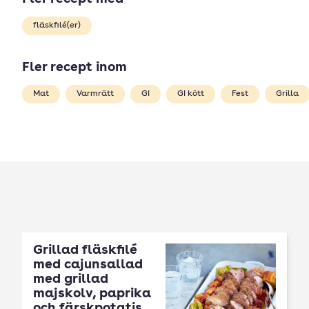
fläskfilé(er)
Fler recept inom
Mat
Varmrätt
GI
GI kött
Fest
Grilla
Grillad fläskfilé
med cajunsallad
med grillad
majskolv, paprika
och färskpotatis