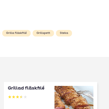
Grilla fläskfilé
Grillspett
Steka
Grillad fläskfilé
Betyg: 3.51 av 5