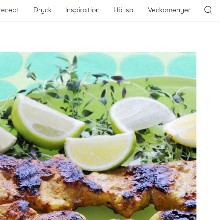
recept
Dryck
Inspiration
Hälsa
Veckomenyer
Sö