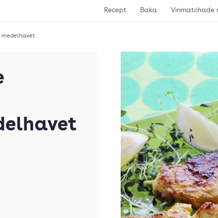
Recept
Baka
Vinmatchade 
n medelhavet
e
delhavet