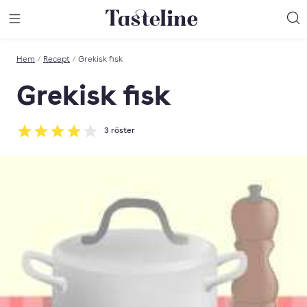
Till Tastelines startsida
äng meny
Öppna meny
Sö
Hem
/
Recept
/
Grekisk fisk
Grekisk fisk
3
röster
Betyg: 4 av 5