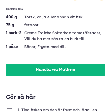
Minska
Öka
Grekisk fisk
400
g
Torsk
, kolja eller annan vit fisk
75
g
fetaost
1
burk-2
Creme Fraiche Soltorkad tomat/fetaost
,
Vill du ha mer sås ta en burk till.
1
påse
Bönor
, Frysta med dill
Handla via Mathem
Gör så här
1. Tina fisken om den är fryst och lägg i en