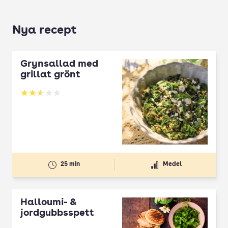
Nya recept
Grynsallad med
grillat grönt
Betyg: 2.5 av 5
25 min
Medel
Halloumi- &
jordgubbsspett