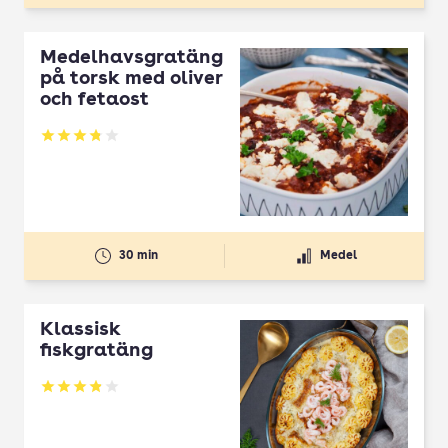
Medelhavsgratäng
på torsk med oliver
och fetaost
Betyg: 3.77 av 5
30 min
Medel
Klassisk
fiskgratäng
Betyg: 3.86 av 5