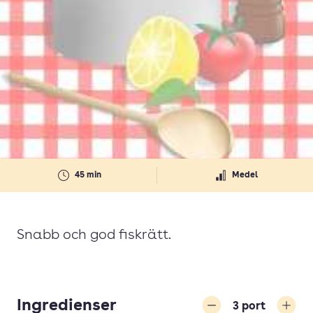
45 min
Medel
Snabb och god fiskrätt.
Ingredienser
3
port