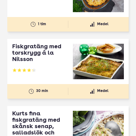
1 tim
Medel
Fiskgratäng med
torskrygg á la
Nilsson
Betyg: 4.25 av 5
30 min
Medel
Kurts fina
fiskgratäng med
skånsk senap,
salladslök och