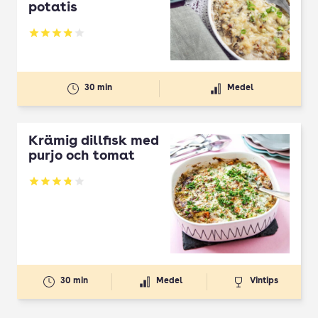
potatis
Betyg: 3.87 av 5
30 min
Medel
Krämig dillfisk med
purjo och tomat
Betyg: 3.83 av 5
30 min
Medel
Vintips