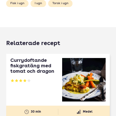
Fisk i ugn
I ugn
Torsk i ugn
Relaterade recept
Currydoftande
fiskgratäng med
tomat och dragon
Betyg: 4.14 av 5
30 min
Medel