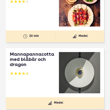
Betyg: 4.3 av 5
20 min
Medel
Mannapannacotta
med blåbär och
dragon
Betyg: 4.5 av 5
Medel