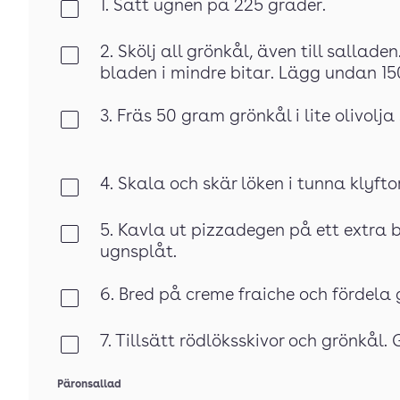
1. Sätt ugnen på 225 grader.
Klar
2. Skölj all grönkål, även till salla
Klar
bladen i mindre bitar. Lägg undan 150
3. Fräs 50 gram grönkål i lite olivolj
Klar
4. Skala och skär löken i tunna klyftor
Klar
5. Kavla ut pizzadegen på ett extra
Klar
ugnsplåt.
6. Bred på creme fraiche och fördela
Klar
7. Tillsätt rödlöksskivor och grönkål.
Klar
Päronsallad