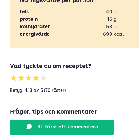
Näringsvärde per portion
fett
40
g
protein
16
g
kolhydrater
58
g
energivärde
699
kcal
Vad tyckte du om receptet?
Betyg: 4.13 av 5 (70 röster)
Frågor, tips och kommentarer
Bli först att kommentera