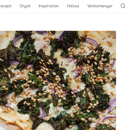
recept
Dryck
Inspiration
Hälsa
Veckomenyer
Sö