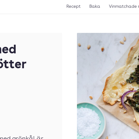
Recept
Baka
Vinmatchade 
med
ötter