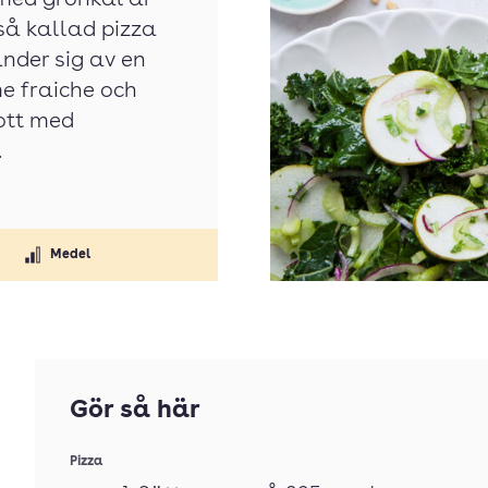
med grönkål är
 så kallad pizza
nder sig av en
e fraiche och
gott med
.
Medel
Gör så här
Pizza