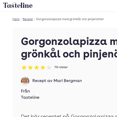
Till Tastelines startsida
Hem
/
Recept
/
Gorgonzolapizza med grönkål och pinjenötter
Gorgonzolapizza 
grönkål och pinjen
70
röster
Betyg: 4.13 av 5
Recept av
Mari Bergman
Från
Tasteline