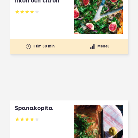
fikon och citron
Betyg: 3.89 av 5
1 tim 30 min
Medel
Spanakopita
Betyg: 4.1 av 5