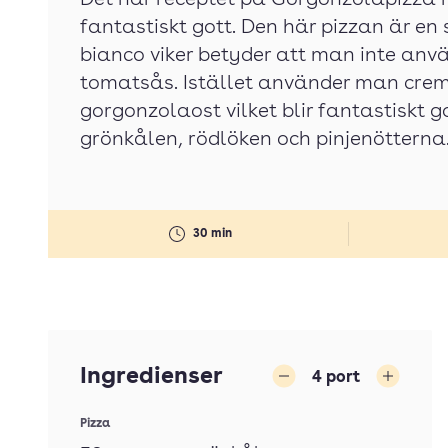
Det här receptet på Gorgonzolapizza 
fantastiskt gott. Den här pizzan är en
bianco viker betyder att man inte anvä
tomatsås. Istället använder man crem
gorgonzolaost vilket blir fantastiskt 
grönkålen, rödlöken och pinjenötterna
30 min
Ingredienser
4
port
Minska
Öka
Pizza