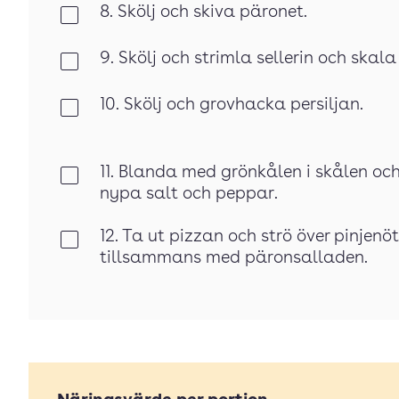
8. Skölj och skiva päronet.
Klar
9. Skölj och strimla sellerin och skala
Klar
10. Skölj och grovhacka persiljan.
Klar
11. Blanda med grönkålen i skålen och
Klar
nypa salt och peppar.
12. Ta ut pizzan och strö över pinjenö
Klar
tillsammans med päronsalladen.