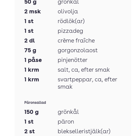
50
g
grönkål
2
msk
olivolja
1
st
rödlök(ar)
1
st
pizzadeg
2
dl
crème fraîche
75
g
gorgonzolaost
1
påse
pinjenötter
1
krm
salt
, ca, efter smak
1
krm
svartpeppar
, ca, efter
smak
Päronsallad
150
g
grönkål
1
st
päron
2
st
blekselleristjälk(ar)