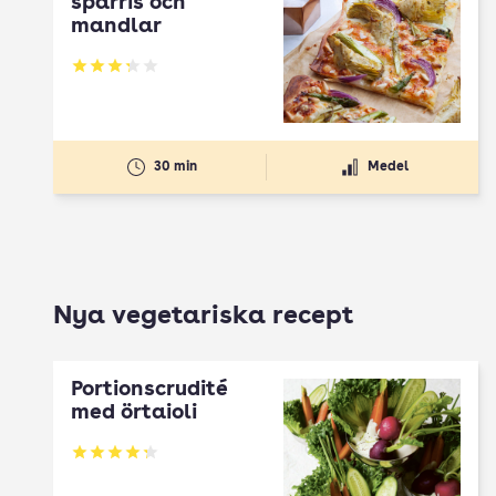
sparris och
mandlar
Betyg: 3.25 av 5
30 min
Medel
Nya vegetariska recept
Portionscrudité
med örtaioli
Betyg: 4.27 av 5