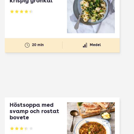
krispig grönkål
Betyg: 4.27 av 5
20 min
Medel
Höstsoppa med
svamp och rostat
bovete
Betyg: 3.33 av 5