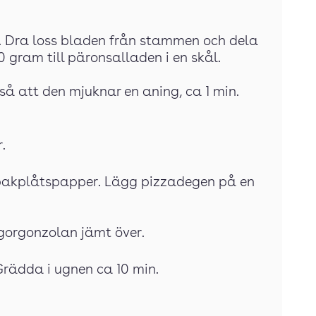
den. Dra loss bladen från stammen och dela
 gram till päronsalladen i en skål.
a så att den mjuknar en aning, ca 1 min.
.
 bakplåtspapper. Lägg pizzadegen på en
 gorgonzolan jämt över.
 Grädda i ugnen ca 10 min.