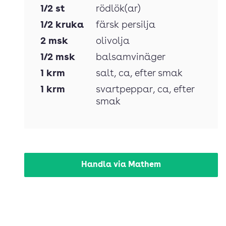
1/2
st
rödlök(ar)
1/2
kruka
färsk persilja
2
msk
olivolja
1/2
msk
balsamvinäger
1
krm
salt
, ca, efter smak
1
krm
svartpeppar
, ca, efter
smak
Handla via Mathem