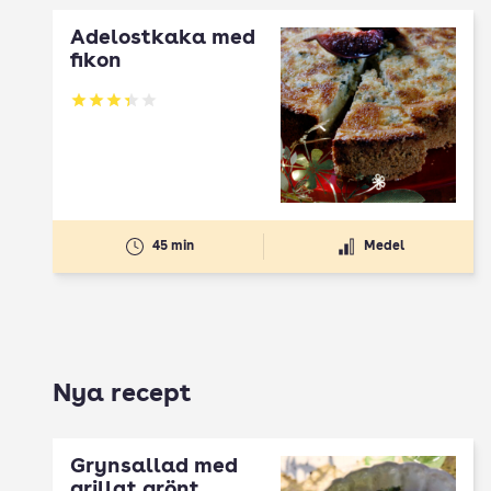
Ädelostkaka med
fikon
Betyg: 3.32 av 5
45 min
Medel
Nya recept
Grynsallad med
grillat grönt