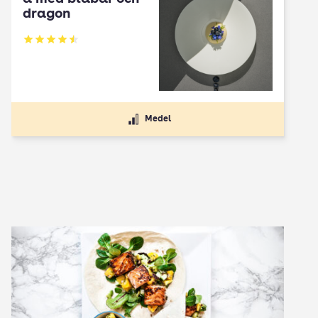
dragon
Betyg: 4.5 av 5
Medel