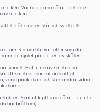
 mjölken. Var noggrann så att det inte
n av mjölken.
 saltet. Låt smeten stå och svälla 15
 rör om. Rör om lite vartefter som du
hamnar mjölet på botten av skålen.
a smöret. Häll i lite av smeten när
så att smeten rinner ut ordentligt.
an, vänd pankakan och stek andra sidan
nnkakorna.
frukten. Skär ut klyftorna så att du inte
 du har bråttom).