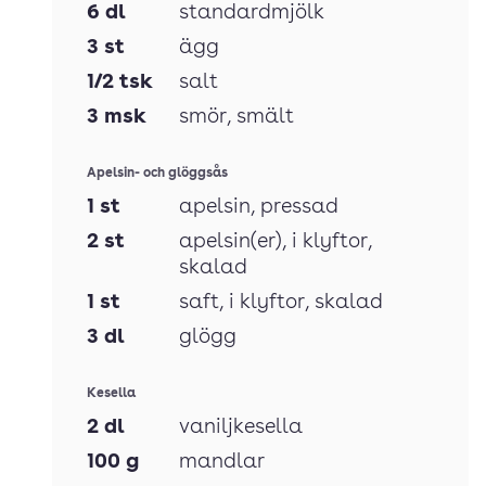
6
dl
standardmjölk
3
st
ägg
1/2
tsk
salt
3
msk
smör
, smält
Apelsin- och glöggsås
1
st
apelsin
, pressad
2
st
apelsin(er)
, i klyftor,
skalad
1
st
saft
, i klyftor, skalad
3
dl
glögg
Kesella
2
dl
vaniljkesella
100
g
mandlar