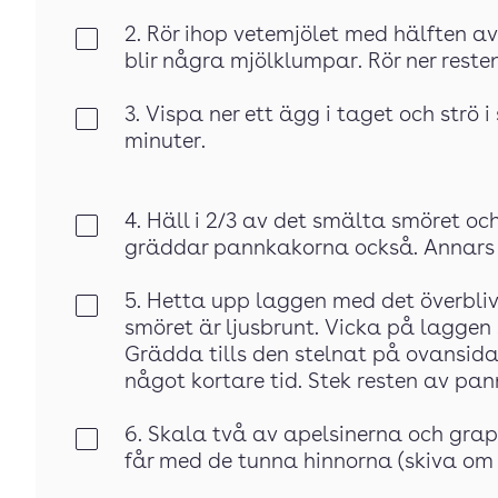
2. Rör ihop vetemjölet med hälften av
Klar
blir några mjölklumpar. Rör ner reste
3. Vispa ner ett ägg i taget och strö i
Klar
minuter.
4. Häll i 2/3 av det smälta smöret och
Klar
gräddar pannkakorna också. Annars 
5. Hetta upp laggen med det överblivn
Klar
smöret är ljusbrunt. Vicka på laggen 
Grädda tills den stelnat på ovansid
något kortare tid. Stek resten av pa
6. Skala två av apelsinerna och grape
Klar
får med de tunna hinnorna (skiva om