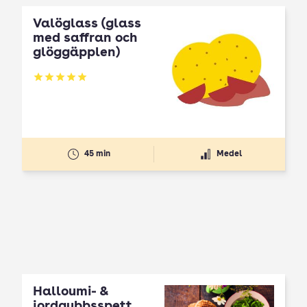
Valöglass (glass
med saffran och
glöggäpplen)
Betyg: 5 av 5
45 min
Medel
Halloumi- &
jordgubbsspett