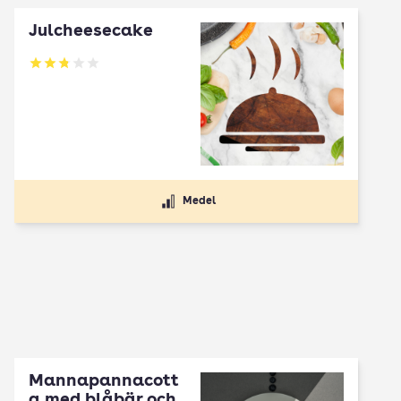
Julcheesecake
Betyg: 2.8 av 5
Medel
Mannapannacott
a med blåbär och