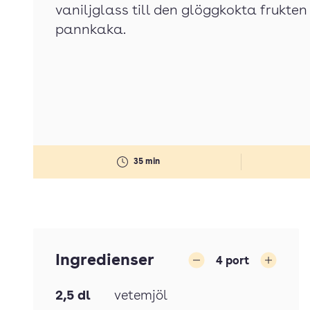
vaniljglass till den glöggkokta frukten 
pannkaka.
35 min
Ingredienser
4
port
Minska
Öka
2,5
dl
vetemjöl