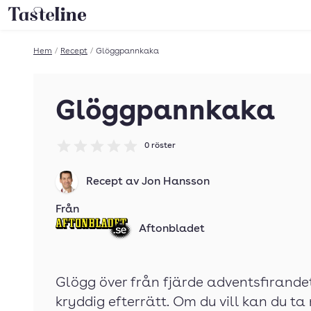
Till Tastelines startsida
Hem
/
Recept
/
Glöggpannkaka
Glöggpannkaka
0
röster
Betyg: 0 av 5
Recept av
Jon Hansson
Från
Aftonbladet
Glögg över från fjärde adventsfirande
kryddig efterrätt. Om du vill kan du ta