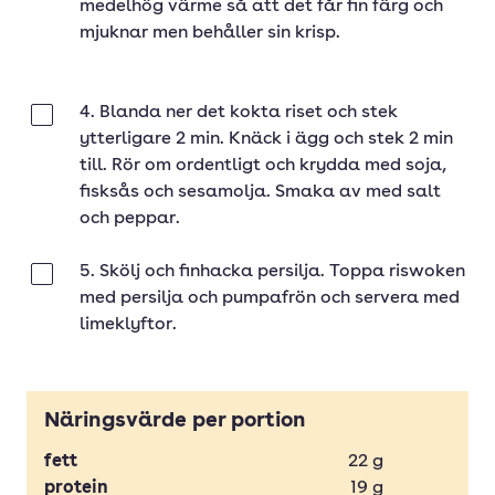
medelhög värme så att det får fin färg och
mjuknar men behåller sin krisp.
4. Blanda ner det kokta riset och stek
Klar
ytterligare 2 min. Knäck i ägg och stek 2 min
till. Rör om ordentligt och krydda med soja,
fisksås och sesamolja. Smaka av med salt
och peppar.
5. Skölj och finhacka persilja. Toppa riswoken
Klar
med persilja och pumpafrön och servera med
limeklyftor.
Näringsvärde per portion
fett
22
g
protein
19
g