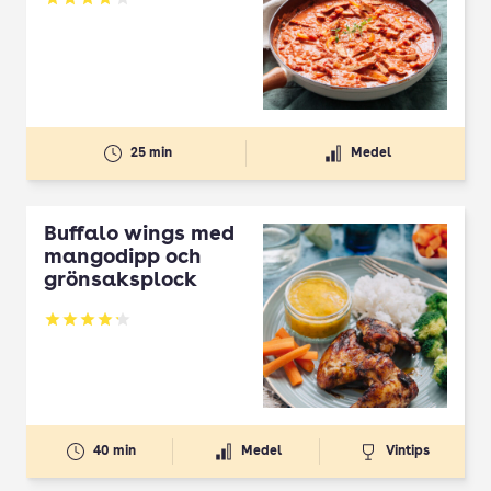
Betyg: 3.87 av 5
25 min
Medel
Buffalo wings med
mangodipp och
grönsaksplock
Betyg: 4.2 av 5
40 min
Medel
Vintips