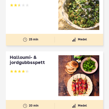
Betyg: 2.5 av 5
25 min
Medel
Halloumi- &
jordgubbsspett
Betyg: 4.3 av 5
20 min
Medel