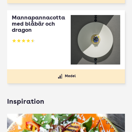
Mannapannacotta
med blåbär och
dragon
Betyg: 4.5 av 5
Medel
Inspiration