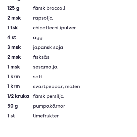
125
g
färsk broccoli
2
msk
rapsolja
1
tsk
chipotlechilipulver
4
st
ägg
3
msk
japansk soja
2
msk
fisksås
1
msk
sesamolja
1
krm
salt
1
krm
svartpeppar
, malen
1/2
kruka
färsk persilja
50
g
pumpakärnor
1
st
limefrukter