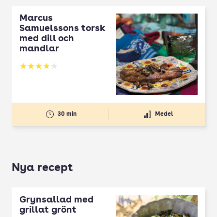
Marcus
Samuelssons torsk
med dill och
mandlar
Betyg: 4.17 av 5
30 min
Medel
Nya recept
Grynsallad med
grillat grönt