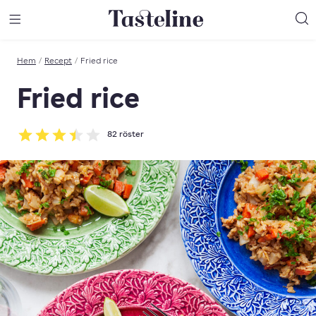
Till Tastelines startsida
äng meny
Öppna meny
Sö
Hem
/
Recept
/
Fried rice
Fried rice
82
röster
Betyg: 3.45 av 5