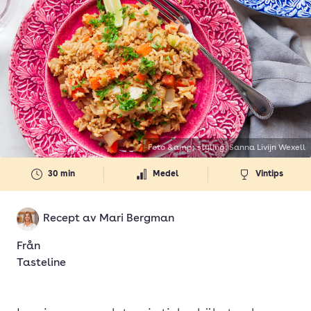
Foto &amp; styling: Sanna Livijn Wexell
30 min
Medel
Vintips
Recept av
Mari Bergman
Från
Tasteline