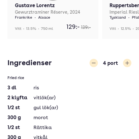
Gustave Lorentz
Ruppertsbe
Gewurztraminer Réserve, 2024
Imperial Ries
Frankrike
•
Alsace
Tyskland
•
Pfa
129:-
139:-
Vitt
•
13.5%
•
750 ml
Vitt
•
12.5%
•
2
Ingredienser
4
port
Minska
Öka
Fried rice
3
dl
ris
2
klyfta
vitlök(ar)
1/2
st
gul lök(ar)
300
g
morot
1/2
st
Rättika
300
g
vitkål