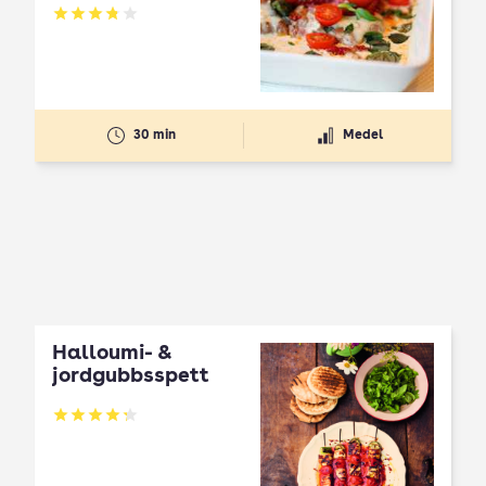
Betyg: 3.8 av 5
30 min
Medel
Halloumi- &
jordgubbsspett
Betyg: 4.3 av 5