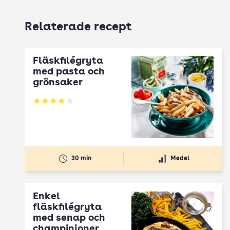
Relaterade recept
Fläskfilégryta
med pasta och
grönsaker
Betyg: 3.93 av 5
30 min
Medel
Enkel
fläskfilégryta
med senap och
champinjoner