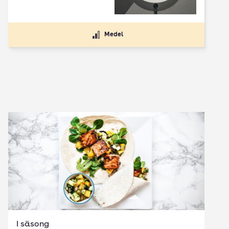
Medel
I säsong