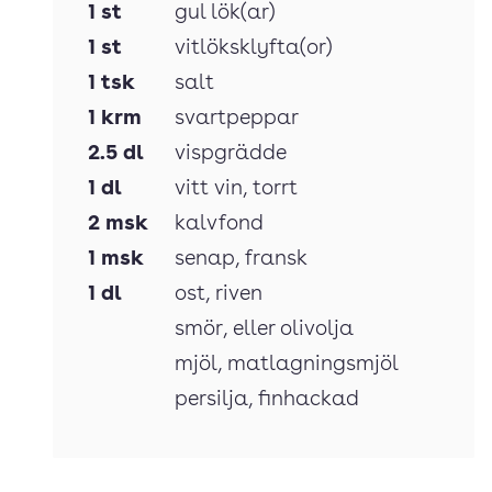
1
st
gul lök(ar)
1
st
vitlöksklyfta(or)
1
tsk
salt
1
krm
svartpeppar
2.5
dl
vispgrädde
1
dl
vitt vin
, torrt
2
msk
kalvfond
1
msk
senap
, fransk
1
dl
ost
, riven
smör
, eller olivolja
mjöl
, matlagningsmjöl
persilja
, finhackad