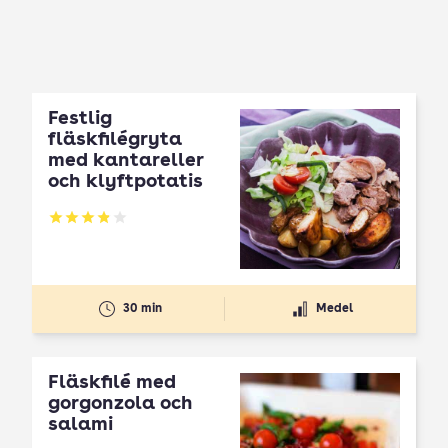
Festlig
fläskfilégryta
med kantareller
och klyftpotatis
Betyg: 3.87 av 5
30 min
Medel
Fläskfilé med
gorgonzola och
salami