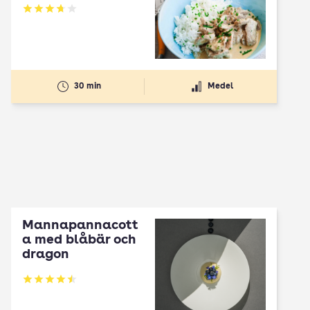
Betyg: 3.72 av 5
30 min
Medel
Mannapannacott
a med blåbär och
dragon
Betyg: 4.5 av 5