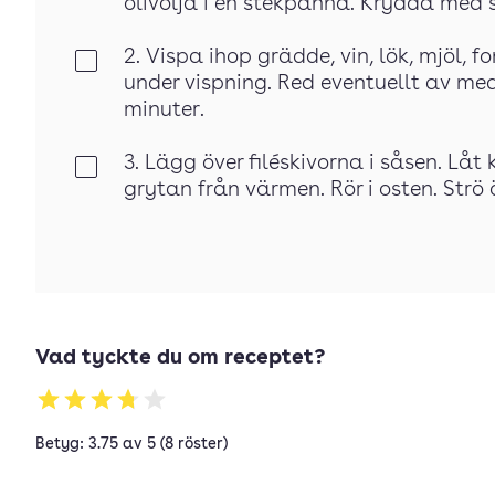
olivolja i en stekpanna. Krydda med 
2. Vispa ihop grädde, vin, lök, mjöl, 
Klar
under vispning. Red eventuellt av med
minuter.
3. Lägg över filéskivorna i såsen. Låt
Klar
grytan från värmen. Rör i osten. Strö 
Vad tyckte du om receptet?
Betyg: 3.75 av 5 (8 röster)