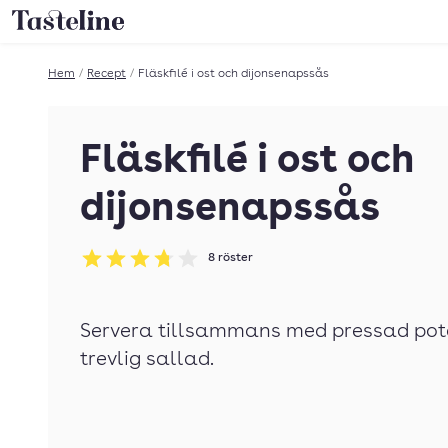
Till Tastelines startsida
Hem
/
Recept
/
Fläskfilé i ost och dijonsenapssås
Fläskfilé i ost och
dijonsenapssås
8
röster
Betyg: 3.75 av 5
Servera tillsammans med pressad pot
trevlig sallad.