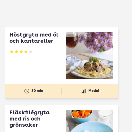
Höstgryta med öl
och kantareller
Betyg: 3.91 av 5
30 min
Medel
Fläskfilégryta
med ris och
grönsaker