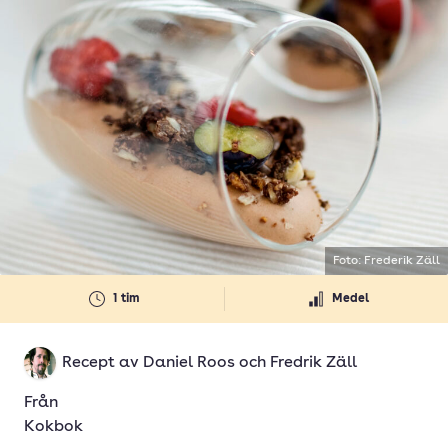
Foto: Frederik Zäll
1 tim
Medel
Recept av
Daniel Roos
och
Fredrik Zäll
Från
Kokbok