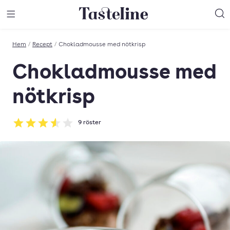
Till Tastelines startsida
äng meny
Öppna meny
Sö
Hem
/
Recept
/
Chokladmousse med nötkrisp
Chokladmousse med
nötkrisp
9
röster
Betyg: 3.56 av 5