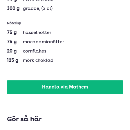
300
g
grädde
, (3 dl)
Nötcrisp
75
g
hasselnötter
75
g
macadamianötter
20
g
cornflakes
125
g
mörk choklad
Handla via Mathem
Gör så här