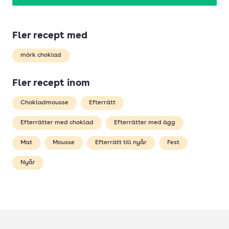
Fler recept med
mörk choklad
Fler recept inom
Chokladmousse
Efterrätt
Efterrätter med choklad
Efterrätter med ägg
Mat
Mousse
Efterrätt till nyår
Fest
Nyår