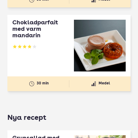
Chokladparfait
med varm
mandarin
Betyg: 3.91 av 5
30 min
Medel
Nya recept