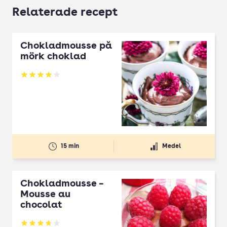
Relaterade recept
Chokladmousse på
mörk choklad
Betyg: 3.93 av 5
15 min
Medel
Chokladmousse –
Mousse au
chocolat