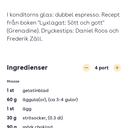
I konditorns glas: dubbel espresso. Recept
från boken "Lyxlagat: Sött och gott"
(Grenadine). Dryckestips: Daniel Roos och
Frederik Zäll.
Ingredienser
4
port
Minska
Öka
Mousse
1
st
gelatinblad
60
g
äggula(or)
, (ca 3-4 gulor)
1
st
ägg
30
g
strösocker
, (0.3 dl)
90
g
mörk choklad