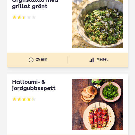
Grynsallad med
grillat grönt
Betyg: 2.5 av 5
25 min
Medel
Halloumi- &
jordgubbsspett
Betyg: 4.3 av 5