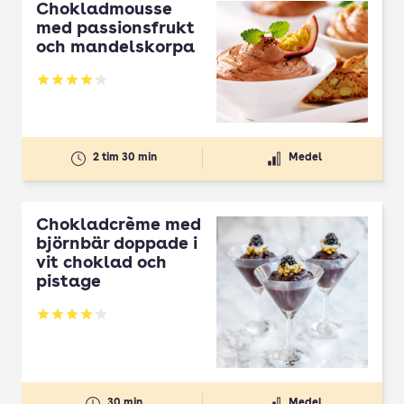
Chokladmousse
med passionsfrukt
och mandelskorpa
Betyg: 4.19 av 5
2 tim 30 min
Medel
Chokladcrème med
björnbär doppade i
vit choklad och
pistage
Betyg: 4.11 av 5
30 min
Medel