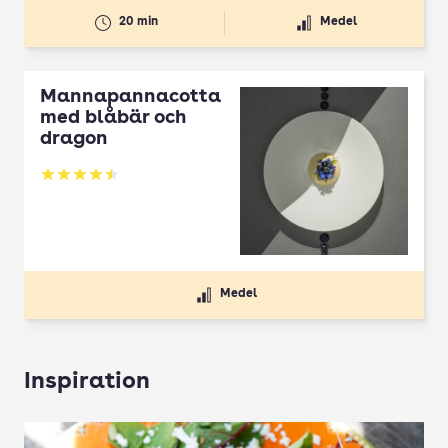
20 min
Medel
Mannapannacotta
med blåbär och
dragon
Betyg: 4.5 av 5
Medel
Inspiration