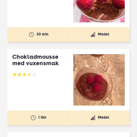
Betyg: 3.7 av 5
30 min
Medel
Chokladmousse
med vuxensmak
Betyg: 3.46 av 5
1 tim
Medel