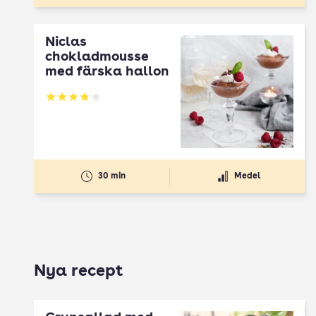
Niclas
chokladmousse
med färska hallon
Betyg: 3.91 av 5
30 min
Medel
Nya recept