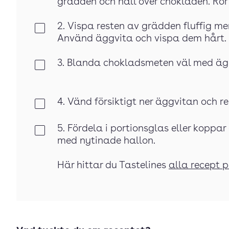
grädden och häll över chokladen. Rör t
2. Vispa resten av grädden fluffig men
Klar
Använd äggvita och vispa dem hårt. 
3. Blanda chokladsmeten väl med äg
Klar
4. Vänd försiktigt ner äggvitan och r
Klar
5. Fördela i portionsglas eller koppar
Klar
med nytinade hallon.
Här hittar du Tastelines
alla recept 