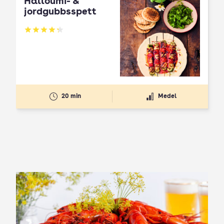
Halloumi- &
jordgubbsspett
Betyg: 4.3 av 5
20 min
Medel