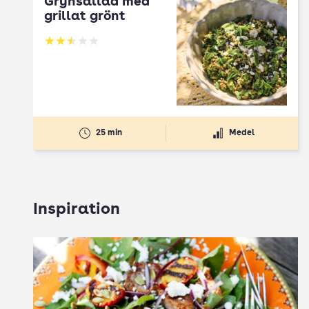
Grynsallad med
grillat grönt
Betyg: 2.5 av 5
25 min
Medel
Inspiration