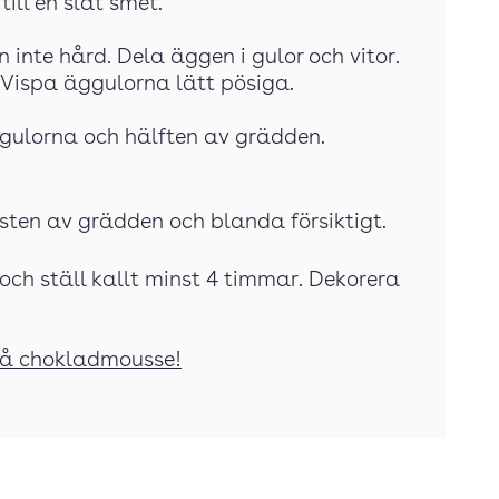
ill en slät smet.
 inte hård. Dela äggen i gulor och vitor.
Vispa äggulorna lätt pösiga.
gulorna och hälften av grädden.
esten av grädden och blanda försiktigt.
 och ställ kallt minst 4 timmar. Dekorera
på chokladmousse!