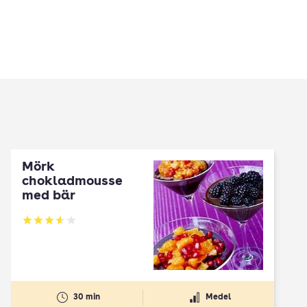
Mörk
chokladmousse
med bär
Betyg: 3.6 av 5
30 min
Medel