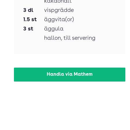
kakaohalt
3
dl
vispgrädde
1.5
st
äggvita(or)
3
st
äggula
hallon
, till servering
Handla via Mathem