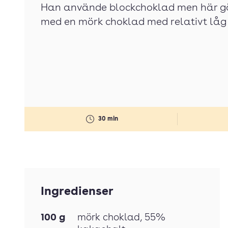
Han använde blockchoklad men här gör
med en mörk choklad med relativt låg
30 min
Ingredienser
100
g
mörk choklad
, 55%