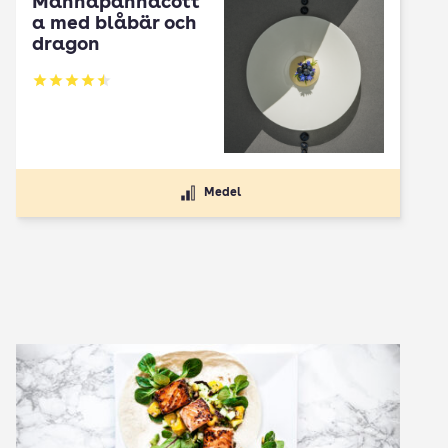
Mannapannacott
a med blåbär och
dragon
Betyg: 4.5 av 5
Medel