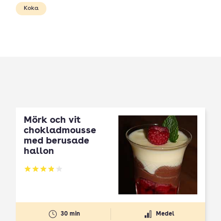
Koka
Mörk och vit
chokladmousse
med berusade
hallon
Betyg: 3.87 av 5
30 min
Medel