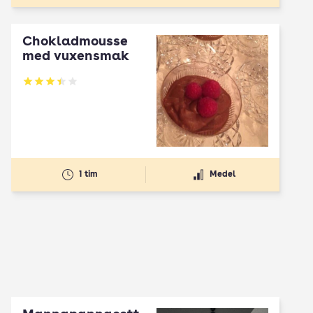
Chokladmousse
med vuxensmak
Betyg: 3.46 av 5
1 tim
Medel