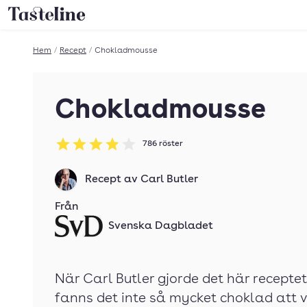
Till Tastelines startsida
Hem
/
Recept
/
Chokladmousse
Chokladmousse
786
röster
Betyg: 3.92 av 5
Recept av
Carl Butler
Från
Svenska Dagbladet
När Carl Butler gjorde det här recepte
fanns det inte så mycket choklad att vä