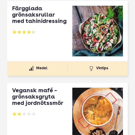
Färgglada
grönsaksrullar
med tahinidressing
Betyg: 4.35 av 5
Medel
Vintips
Vegansk mafé –
grönsaksgryta
med jordnötssmör
Betyg: 1.94 av 5