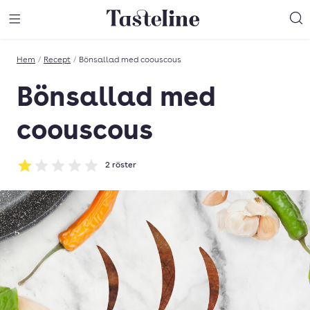
Till Tastelines startsida
äng meny
Öppna meny
Sö
Hem
/
Recept
/
Bönsallad med coouscous
Bönsallad med
coouscous
2
röster
Betyg: 1 av 5