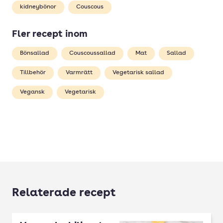
kidneybönor
Couscous
Fler recept inom
Bönsallad
Couscoussallad
Mat
Sallad
Tillbehör
Varmrätt
Vegetarisk sallad
Vegansk
Vegetarisk
Relaterade recept