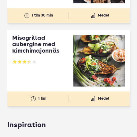
1 tim 30 min
Medel
Misogrillad
aubergine med
kimchimajonnäs
Betyg: 3.5 av 5
1 tim
Medel
Inspiration