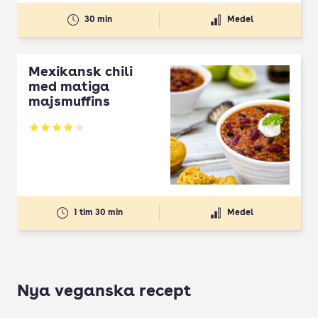
30 min
Medel
Mexikansk chili
med matiga
majsmuffins
Betyg: 3.95 av 5
1 tim 30 min
Medel
Nya veganska recept