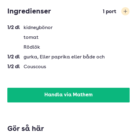
Ingredienser
1
port
Öka
1/2
dl
kidneybönor
tomat
Rödlök
1/2
dl
gurka
, Eller paprika eller både och
1/2
dl
Couscous
Handla via Mathem
Gör så här