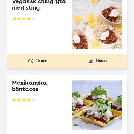
Vegansk chiligryta
med sting
Betyg: 3.95 av 5
40 min
Medel
Mexikanska
böntacos
Betyg: 3.95 av 5