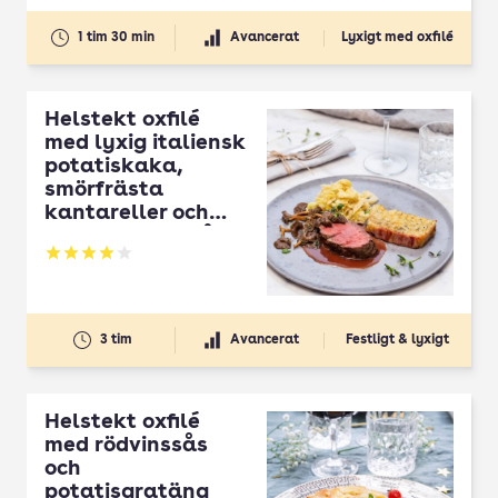
1 tim 30 min
Avancerat
Lyxigt med oxfilé
Helstekt oxfilé
med lyxig italiensk
potatiskaka,
smörfrästa
kantareller och
krämig savoykål
Betyg: 4.05 av 5
3 tim
Avancerat
Festligt & lyxigt
Helstekt oxfilé
med rödvinssås
och
potatisgratäng