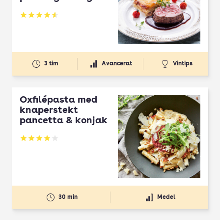
Betyg: 4.56 av 5
3 tim
Avancerat
Vintips
Oxfilépasta med
knaperstekt
pancetta & konjak
Betyg: 3.91 av 5
30 min
Medel