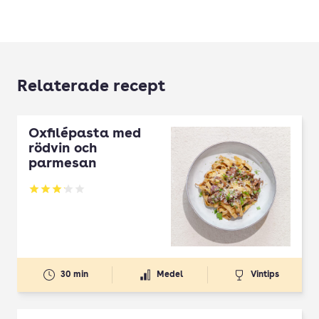
Relaterade recept
Oxfilépasta med
rödvin och
parmesan
Betyg: 3.11 av 5
30 min
Medel
Vintips