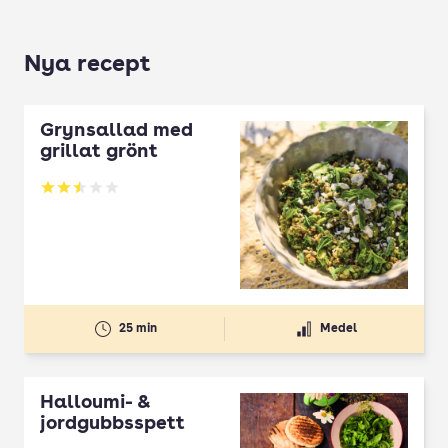
Nya recept
Grynsallad med
grillat grönt
Betyg: 2.5 av 5
25 min
Medel
Halloumi- &
jordgubbsspett