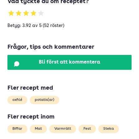
Vad tyckte du om receptet?
Betyg: 3.92 av 5 (52 röster)
Frågor, tips och kommentarer
Bli först att kommentera
Fler recept med
oxfilé
potatis(ar)
Fler recept inom
Biffar
Mat
Varmrätt
Fest
Steka