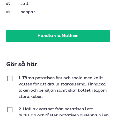
st
salt
st
peppar
Handla via Mathem
Gör så här
1. Tärna potatisen fint och spola med kallt
Klar
vatten för att dra ur stärkelserna. Finhacka
löken och persiljan samt skär köttet i lagom
stora kuber.
2. Häll av vattnet från potatisen i ett
Klar
durkslag och råstek potatisen gyllenbrun i en