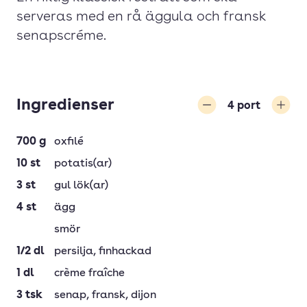
serveras med en rå äggula och fransk
senapscréme.
Ingredienser
4
port
Minska
Öka
700
g
oxfilé
10
st
potatis(ar)
3
st
gul lök(ar)
4
st
ägg
smör
1/2
dl
persilja
, finhackad
1
dl
crème fraîche
3
tsk
senap
, fransk, dijon