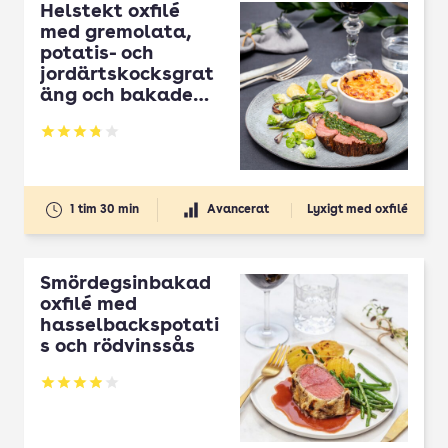
Helstekt oxfilé
med gremolata,
potatis- och
jordärtskocksgrat
äng och bakade
grönsaker
Betyg: 3.78 av 5
1 tim 30 min
Avancerat
Lyxigt med oxfilé
Smördegsinbakad
oxfilé med
hasselbackspotati
s och rödvinssås
Betyg: 3.98 av 5