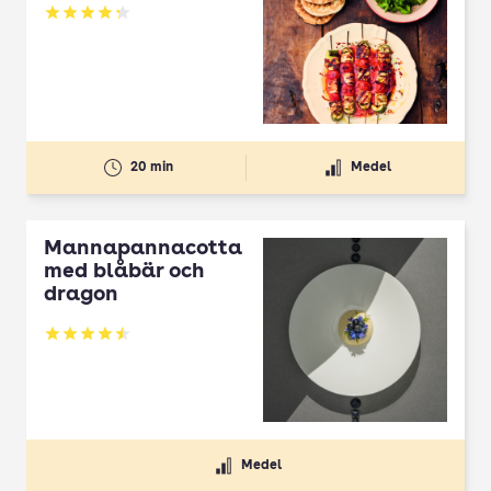
Betyg: 4.3 av 5
20 min
Medel
Mannapannacotta
med blåbär och
dragon
Betyg: 4.5 av 5
Medel