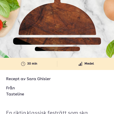
30 min
Medel
Recept av
Sara Ghisler
Från
Tasteline
En riktig klassisk festrätt som ska