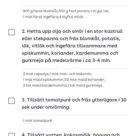
800
g
färsk blomkål
,
500
g
fast potatis
,
1
st
gul lök
,
1
msk
färsk ingefära
,
4
klyfta
vitlök
2. Hetta upp olja och smör i en stor kastrull
Klar
eller stekpanna och fräs blomkål, potatis,
lök, vitlök och ingefära tillsammans med
spiskummin, koriander, kardemumma och
gurkmeja på medelvärme i ca 3-4 min.
2
msk
rapsolja
,
1
msk
mat- och baksmör
,
1
msk
mald spiskummin
,
1/2
msk
mald koriander
,
2
tsk
mald kardemumma
,
1
tsk
mald gurkmeja
3. Tillsätt tomatpuré och fräs ytterligare i 30
Klar
sek under omrörning.
1
msk
tomatpuré
4. Tillsätt vatten, kokosmjölk, honung och