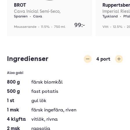
BROT
Ruppertsbe
Cava Inicial Semi-Seco,
Imperial Ries
Spanien
•
Cava
Tyskland
•
Pfa
99:-
Mousserande
•
11.5%
•
750 ml
Vitt
•
12.5%
•
2
Ingredienser
4
port
Minska
Öka
Aloo gobi
800
g
färsk blomkål
500
g
fast potatis
1
st
gul lök
1
msk
färsk ingefära
, riven
4
klyfta
vitlök
, rivna
2
msk
rapsolja