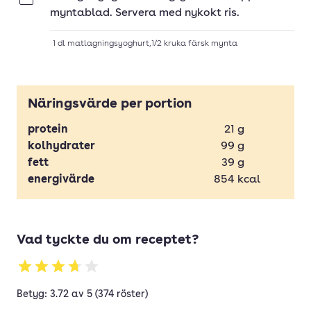
myntablad. Servera med nykokt ris.
1
dl
matlagningsyoghurt
,
1/2
kruka
färsk mynta
Näringsvärde per portion
protein
21
g
kolhydrater
99
g
fett
39
g
energivärde
854
kcal
Vad tyckte du om receptet?
Betyg: 3.72 av 5 (374 röster)