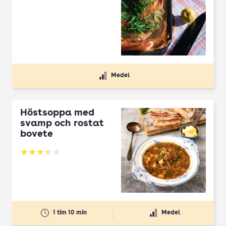
Medel
Höstsoppa med
svamp och rostat
bovete
Betyg: 3.33 av 5
1 tim 10 min
Medel