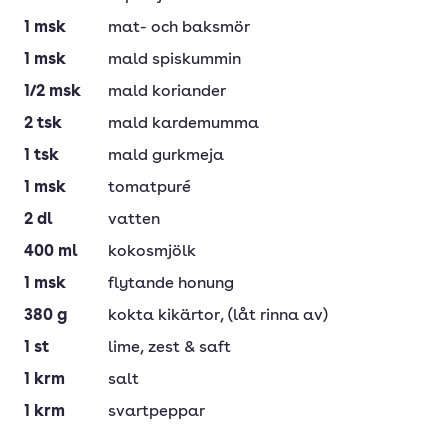
1
msk
mat- och baksmör
1
msk
mald spiskummin
1/2
msk
mald koriander
2
tsk
mald kardemumma
1
tsk
mald gurkmeja
1
msk
tomatpuré
2
dl
vatten
400
ml
kokosmjölk
1
msk
flytande honung
380
g
kokta kikärtor
, (låt rinna av)
1
st
lime
, zest & saft
1
krm
salt
1
krm
svartpeppar