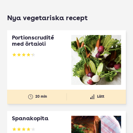
Nya vegetariska recept
Portionscrudité
med örtaioli
Betyg: 4.27 av 5
20 min
Lätt
Spanakopita
Betyg: 4.1 av 5