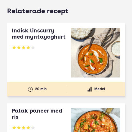
Relaterade recept
Indisk linscurry
med myntayoghurt
Betyg: 4.1 av 5
20 min
Medel
Palak paneer med
ris
Betyg: 4.15 av 5