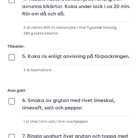
Klar
avrunna kikärtor. Koka under lock i ca 20 min.
Rör om då och då.
2
dl
vatten
,
400
ml
kokosmjölk
,
1
msk
flytande honung
,
380
g
kokta kikärtor
Tillbehör:
5. Koka ris enligt anvisning på förpackningen.
Klar
3
dl
basmatisris
Aloo gobi:
6. Smaka av grytan med rivet limeskal,
Klar
limesaft, salt och peppar.
1
st
lime
,
1
krm
salt
,
1
krm
svartpeppar
7. Ringla yoghurt över grytan och toppa med
Klar