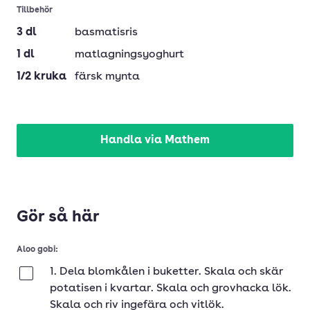
Tillbehör
3
dl
basmatisris
1
dl
matlagningsyoghurt
1/2
kruka
färsk mynta
Handla via Mathem
Gör så här
Aloo gobi:
1. Dela blomkålen i buketter. Skala och skär
Klar
potatisen i kvartar. Skala och grovhacka lök.
Skala och riv ingefära och vitlök.