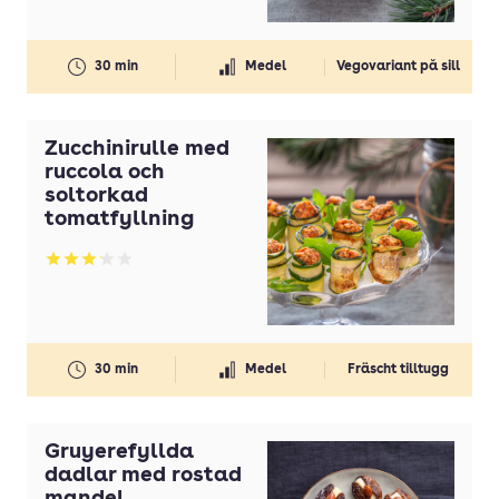
Smörgåstårta
Soppa
30 min
Medel
Vegovariant på sill
Spett
Tillbehör
Zucchinirulle med
ruccola och
Tilltugg
soltorkad
Toast
tomatfyllning
Varmrätt
Betyg: 3.14 av 5
Världens mat
Wrap
30 min
Medel
Fräscht tilltugg
Gruyerefyllda
dadlar med rostad