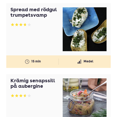
Paj
Spread med rödgul
Pannkakor
trumpetsvamp
Pastasallad
Betyg: 3.76 av 5
Pizza
Plockmat
Risotto
Röra
15 min
Medel
Röror
Krämig senapssill
Sallad
på aubergine
Sill
Betyg: 3.63 av 5
Smoothie
Smörgås