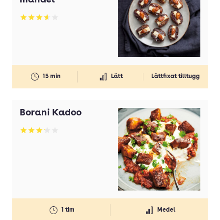
mandel
Betyg: 3.64 av 5
15 min
Lätt
Lättfixat tilltugg
Borani Kadoo
Betyg: 3.13 av 5
1 tim
Medel