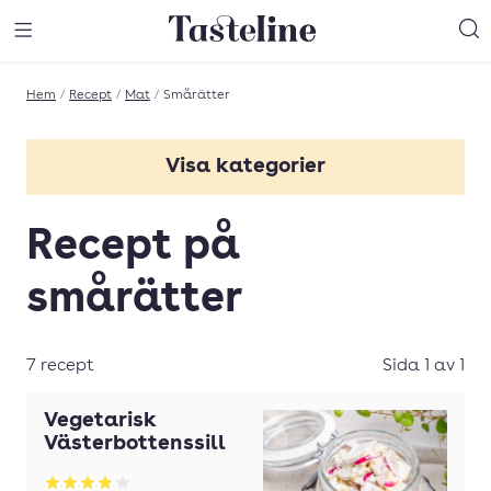
Till Tastelines startsida
äng meny
Öppna meny
Sö
Hem
/
Recept
/
Mat
/
Smårätter
Visa kategorier
Billig mat
Recept på
Buffé
smårätter
Burgare
Del av recept
7 recept
Sida 1 av 1
Efterrätt
Vegetarisk
Fiskgratäng
Västerbottenssill
Frukost