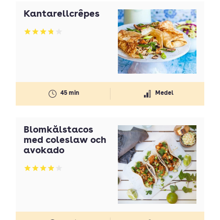
Kantarellcrêpes
Betyg: 3.83 av 5
45 min
Medel
Blomkålstacos
med coleslaw och
avokado
Betyg: 3.96 av 5