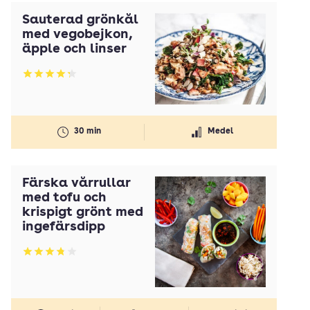
Sauterad grönkål
med vegobejkon,
äpple och linser
Betyg: 4.27 av 5
30 min
Medel
Färska vårrullar
med tofu och
krispigt grönt med
ingefärsdipp
Betyg: 3.78 av 5