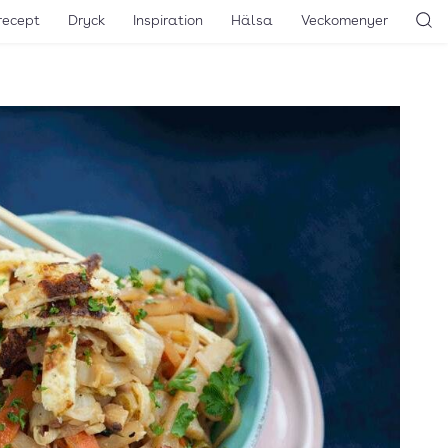
recept
Dryck
Inspiration
Hälsa
Veckomenyer
Sö