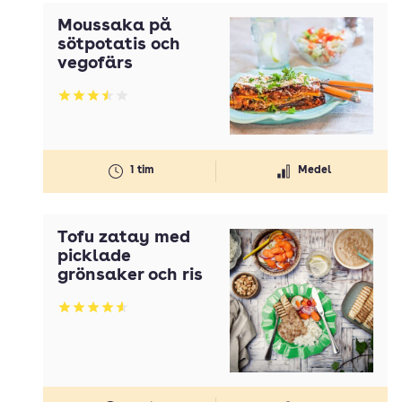
Moussaka på
sötpotatis och
vegofärs
Betyg: 3.52 av 5
1 tim
Medel
Tofu zatay med
picklade
grönsaker och ris
Betyg: 4.6 av 5