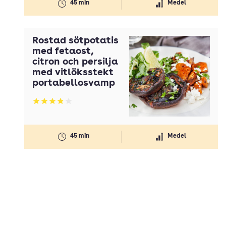
45 min
Medel
Rostad sötpotatis
med fetaost,
citron och persilja
med vitlöksstekt
portabellosvamp
Betyg: 3.87 av 5
45 min
Medel