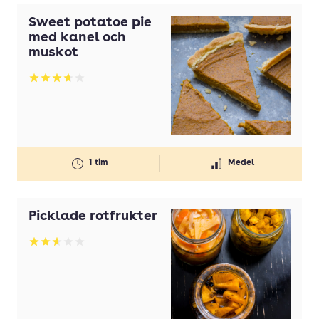
Sweet potatoe pie
med kanel och
muskot
Betyg: 3.68 av 5
1 tim
Medel
Picklade rotfrukter
Betyg: 2.54 av 5