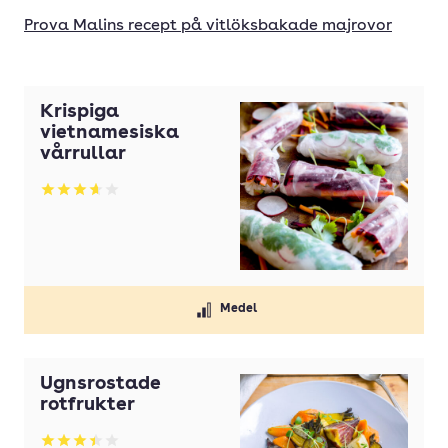
Prova Malins recept på vitlöksbakade majrovor
Krispiga
vietnamesiska
vårrullar
Betyg: 3.67 av 5
Medel
Ugnsrostade
rotfrukter