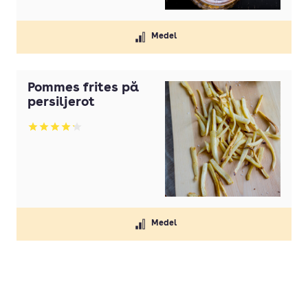
Medel
Pommes frites på
persiljerot
Betyg: 4.17 av 5
Medel