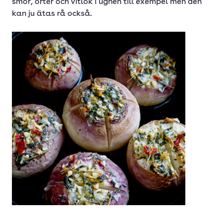
smör, örter och vitlök i ugnen till exempel men den
kan ju ätas rå också.