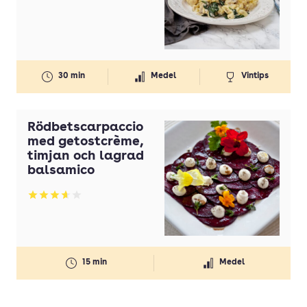
Betyg: 3.88 av 5
30 min
Medel
Vintips
Rödbetscarpaccio
med getostcrème,
timjan och lagrad
balsamico
Betyg: 3.62 av 5
15 min
Medel