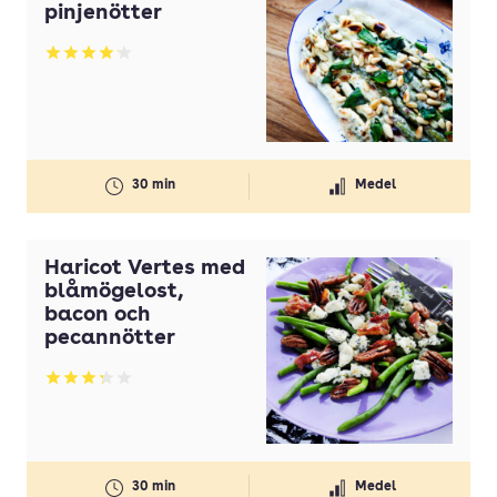
pinjenötter
Betyg: 4.15 av 5
30 min
Medel
Haricot Vertes med
blåmögelost,
bacon och
pecannötter
Betyg: 3.29 av 5
30 min
Medel