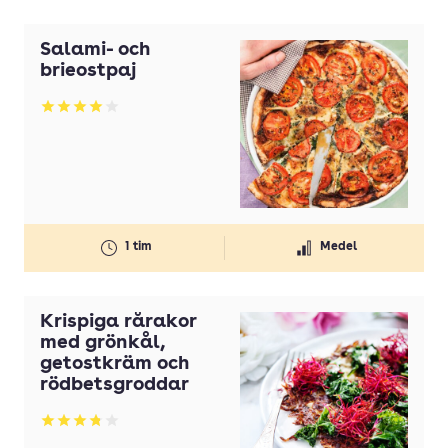
Salami- och
brieostpaj
Betyg: 3.99 av 5
1 tim
Medel
Krispiga rårakor
med grönkål,
getostkräm och
rödbetsgroddar
Betyg: 3.77 av 5