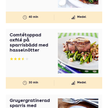
40 min
Medel
Comtétoppad
oxfilé på
sparrisbädd med
hasselnötter
Betyg: 3.55 av 5
30 min
Medel
Gruyergratinerad
sparris med