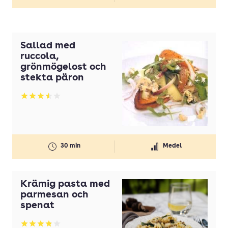
Sallad med
ruccola,
grönmögelost och
stekta päron
Betyg: 3.5 av 5
30 min
Medel
Krämig pasta med
parmesan och
spenat