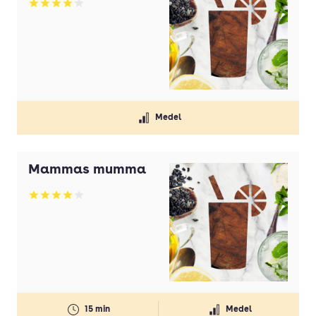
Betyg: 4.16 av 5
Medel
Mammas mumma
Betyg: 3.93 av 5
15 min
Medel