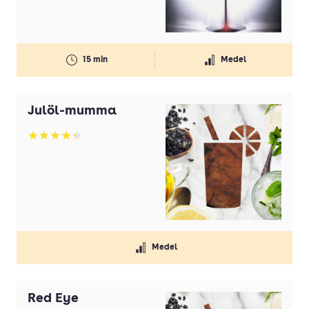
15 min
Medel
Julöl-mumma
Betyg: 4.33 av 5
Medel
Red Eye