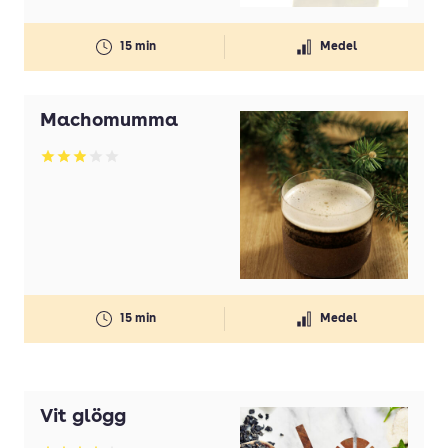
15 min
Medel
Machomumma
Betyg: 2.94 av 5
15 min
Medel
Vit glögg