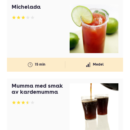
Michelada
Betyg: 2.96 av 5
15 min
Medel
Mumma med smak
av kardemumma
Betyg: 3.47 av 5