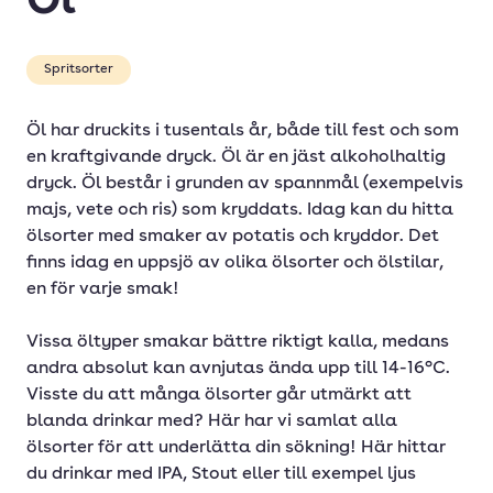
Öl
Cider
Cocktail
Spritsorter
Cognac
Öl har druckits i tusentals år, både till fest och som
Dubonnet
en kraftgivande dryck. Öl är en jäst alkoholhaltig
Frisk
dryck. Öl består i grunden av spannmål (exempelvis
majs, vete och ris) som kryddats. Idag kan du hitta
Fruktig
ölsorter med smaker av potatis och kryddor. Det
finns idag en uppsjö av olika ölsorter och ölstilar,
Gin
en för varje smak!
Konjak
Vissa öltyper smakar bättre riktigt kalla, medans
Kryddig
andra absolut kan avnjutas ända upp till 14-16°C.
Likör
Visste du att många ölsorter går utmärkt att
blanda drinkar med? Här har vi samlat alla
Ljus rom
ölsorter för att underlätta din sökning! Här hittar
Longdrink
du drinkar med IPA, Stout eller till exempel ljus