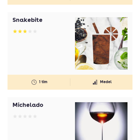
Snakebite
Betyg: 2.89 av 5
1 tim
Medel
Michelado
Betyg: 0 av 5