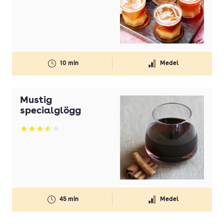
Syrlig
Söt
Torr
Typ av drink
10 min
Medel
Varm drink
Vermouth
Mustig
specialglögg
Vin
Betyg: 3.58 av 5
Vodka
Öl
45 min
Medel