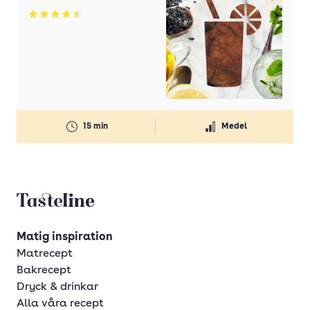
Betyg: 4.5 av 5
15 min
Medel
Tasteline startsida
Matig inspiration
Matrecept
Bakrecept
Dryck & drinkar
Alla våra recept