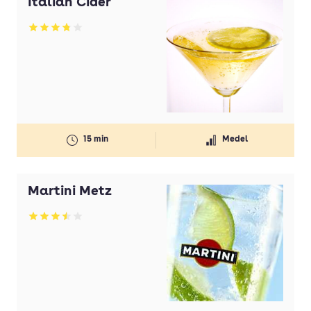
Italian Cider
Betyg: 3.79 av 5
15 min
Medel
Martini Metz
Betyg: 3.49 av 5