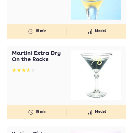
15 min
Medel
Martini Extra Dry
On the Rocks
Betyg: 3.58 av 5
15 min
Medel