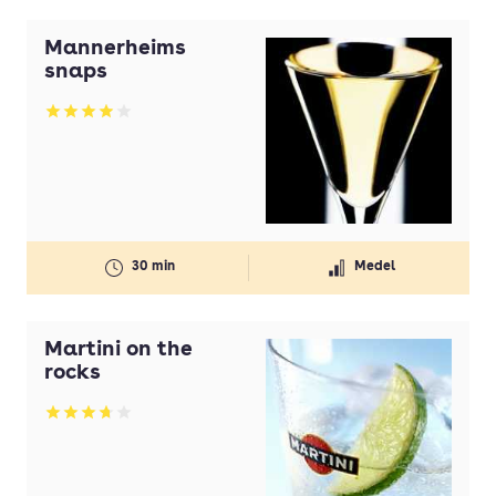
Mannerheims
snaps
Betyg: 3.94 av 5
30 min
Medel
Martini on the
rocks
Betyg: 3.69 av 5