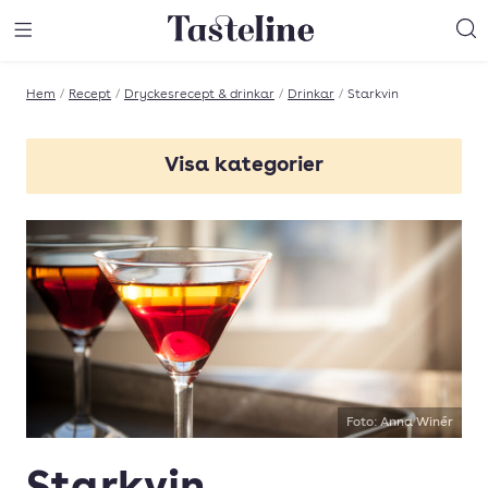
Till Tastelines startsida
äng meny
Öppna meny
Sö
Hem
/
Recept
/
Dryckesrecept & drinkar
/
Drinkar
/
Starkvin
Visa kategorier
Martini Bianco
Martini Rosso
Foto: Anna Winér