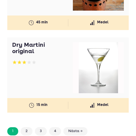
45 min
Medel
Dry Martini
original
Betyg: 2.92 av 5
15 min
Medel
1
2
3
4
Nästa →