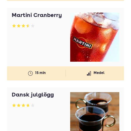
Martini Cranberry
Betyg: 3.6 av 5
15 min
Medel
Dansk julglögg
Betyg: 3.71 av 5