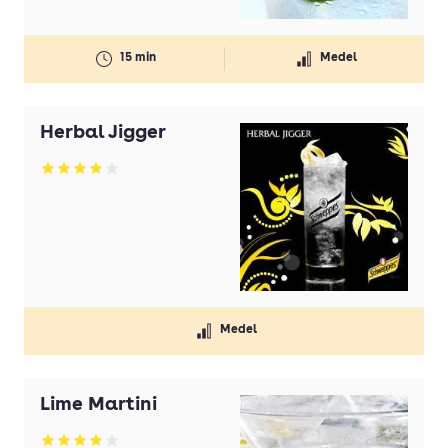
15 min
Medel
Herbal Jigger
Betyg: 3.86 av 5
Medel
Lime Martini