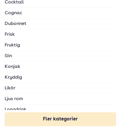
Cocktail
Cognac
Dubonnet
Frisk
Fruktig
Gin
Konjak
Kryddig
Likör
Ljus rom
Longdrink
Fler kategorier
Martini