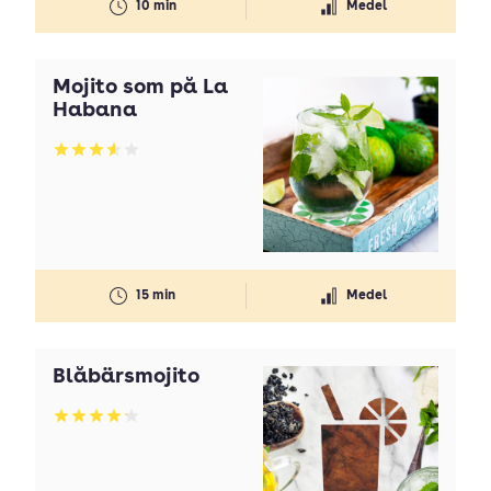
10 min
Medel
Mojito som på La
Habana
Betyg: 3.59 av 5
15 min
Medel
Blåbärsmojito
Betyg: 4.18 av 5