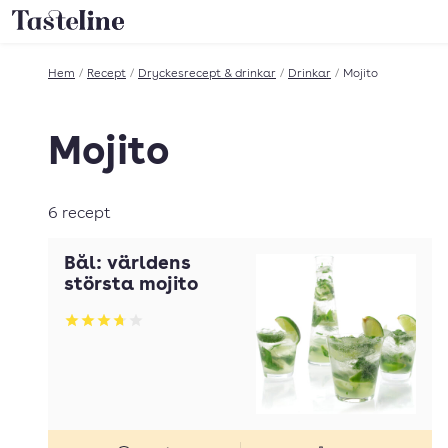
Till Tastelines startsida
Hem
/
Recept
/
Dryckesrecept & drinkar
/
Drinkar
/
Mojito
Mojito
6 recept
Bål: världens
största mojito
Betyg: 3.69 av 5