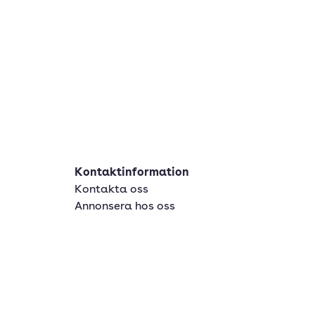
Mojito
Mörk rom
Pernod
Rosévin
Sangria
Shot
Smakprofil
Kontaktinformation
Snaps
Kontakta oss
Annonsera hos oss
Spritsorter
Starkvin
Sur
Syrlig