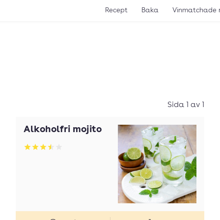
Recept
Baka
Vinmatchade 
Sida 1 av 1
Alkoholfri mojito
Betyg: 3.51 av 5