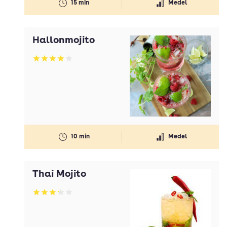
15 min
Medel
Hallonmojito
Betyg: 3.92 av 5
10 min
Medel
Thai Mojito
Betyg: 3.17 av 5