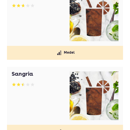
Martini
Betyg: 2.75 av 5
Mojito
Mörk rom
Pernod
Rosévin
Medel
Sangria
Shot
Sangria
Smakprofil
Betyg: 2.5 av 5
Snaps
Spritsorter
Starkvin
Sur