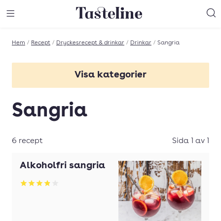
Till Tastelines startsida
äng meny
Öppna meny
Sö
Hem
/
Recept
/
Dryckesrecept & drinkar
/
Drinkar
/
Sangria
Visa kategorier
Alkoholfri
Sangria
Alkoholfria drinkar
Bacardi
6 recept
Sida 1 av 1
Bitter
Alkoholfri sangria
Brännvin
Betyg: 3.84 av 5
Bål
Calvados