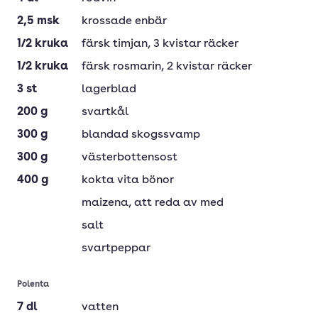
2,5
msk
krossade enbär
1/2
kruka
färsk timjan
, 3 kvistar räcker
1/2
kruka
färsk rosmarin
, 2 kvistar räcker
3
st
lagerblad
200
g
svartkål
300
g
blandad skogssvamp
300
g
västerbottensost
400
g
kokta vita bönor
maizena
, att reda av med
salt
svartpeppar
Polenta
7
dl
vatten