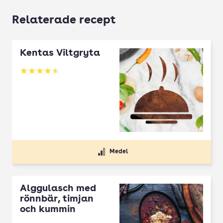
Relaterade recept
Kentas Viltgryta
Betyg: 4.5 av 5
Medel
Älggulasch med
rönnbär, timjan
och kummin