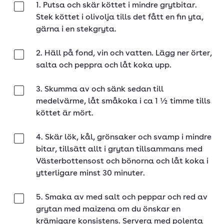
1. Putsa och skär köttet i mindre grytbitar.
Klar
Stek köttet i olivolja tills det fått en fin yta,
gärna i en stekgryta.
2. Häll på fond, vin och vatten. Lägg ner örter,
Klar
salta och peppra och låt koka upp.
3. Skumma av och sänk sedan till
Klar
medelvärme, låt småkoka i ca 1 ½ timme tills
köttet är mört.
4. Skär lök, kål, grönsaker och svamp i mindre
Klar
bitar, tillsätt allt i grytan tillsammans med
Västerbottensost och bönorna och låt koka i
ytterligare minst 30 minuter.
5. Smaka av med salt och peppar och red av
Klar
grytan med maizena om du önskar en
krämigare konsistens. Servera med polenta