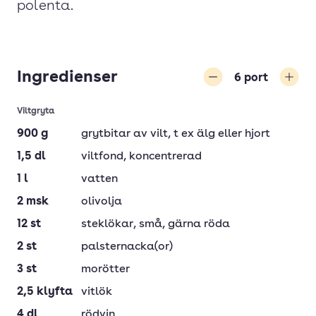
polenta.
Ingredienser
6
port
Minska
Öka
Viltgryta
900
g
grytbitar av vilt
, t ex älg eller hjort
1,5
dl
viltfond
, koncentrerad
1
l
vatten
2
msk
olivolja
12
st
steklökar
, små, gärna röda
2
st
palsternacka(or)
3
st
morötter
2,5
klyfta
vitlök
4
dl
rödvin