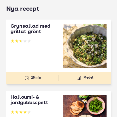
Nya recept
Grynsallad med
grillat grönt
Betyg: 2.5 av 5
25 min
Medel
Halloumi- &
jordgubbsspett
Betyg: 4.3 av 5