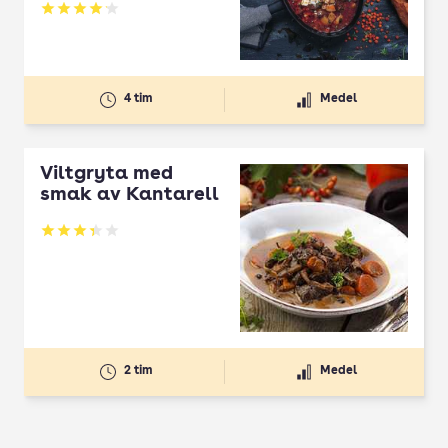
Betyg: 4.1 av 5
4 tim
Medel
Viltgryta med
smak av Kantarell
Betyg: 3.34 av 5
2 tim
Medel