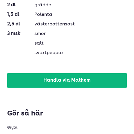
2
dl
grädde
1,5
dl
Polenta
2,5
dl
västerbottensost
3
msk
smör
salt
svartpeppar
Handla via Mathem
Gör så här
Gryta