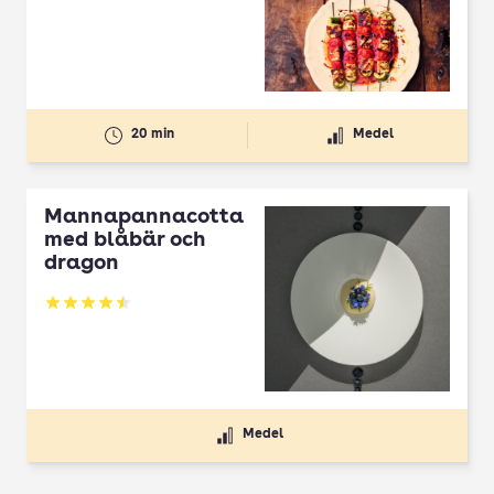
20 min
Medel
Mannapannacotta
med blåbär och
dragon
Betyg: 4.5 av 5
Medel