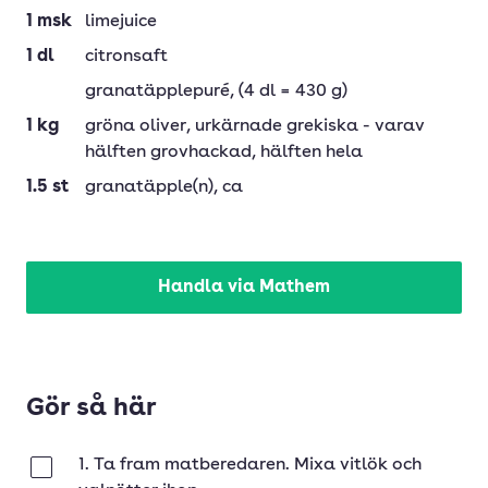
1
msk
limejuice
1
dl
citronsaft
granatäpplepuré
, (4 dl = 430 g)
1
kg
gröna oliver
, urkärnade grekiska - varav
hälften grovhackad, hälften hela
1.5
st
granatäpple(n)
, ca
Handla via Mathem
Gör så här
1. Ta fram matberedaren. Mixa vitlök och
Klar