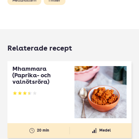
Mellanöstern
i mixer
Relaterade recept
Mhammara
(Paprika- och
valnötsröra)
Betyg: 3.46 av 5
20 min
Medel