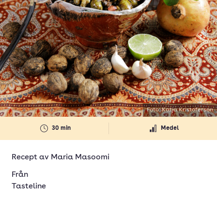
Foto: Katja Kristoferson
30 min
Medel
Recept av
Maria Masoomi
Från
Tasteline