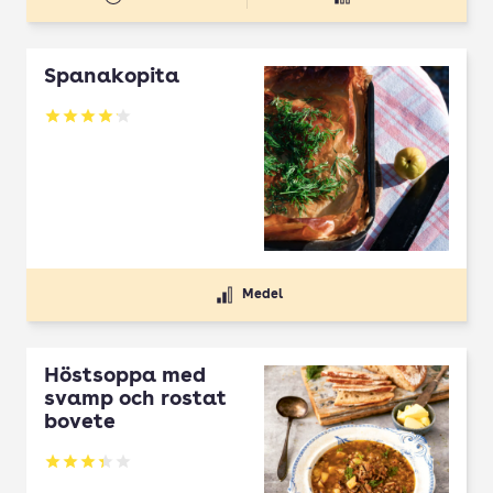
Spanakopita
Betyg: 4.1 av 5
Medel
Höstsoppa med
svamp och rostat
bovete
Betyg: 3.33 av 5