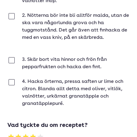
valnötter ihop.
2. Nötterna bör inte bli alltför malda, utan de
Klar
ska vara någorlunda grova och ha
tuggmotstånd. Det går även att finhacka de
med en vass kniv, på en skärbreda.
3. Skär bort vita hinnor och frön från
Klar
pepparfrukten och hacka den fint.
4. Hacka örterna, pressa saften ur lime och
Klar
citron. Blanda allt detta med oliver, vitlök,
valnötter, urkärnat granatäpple och
granatäpplepuré.
Vad tyckte du om receptet?