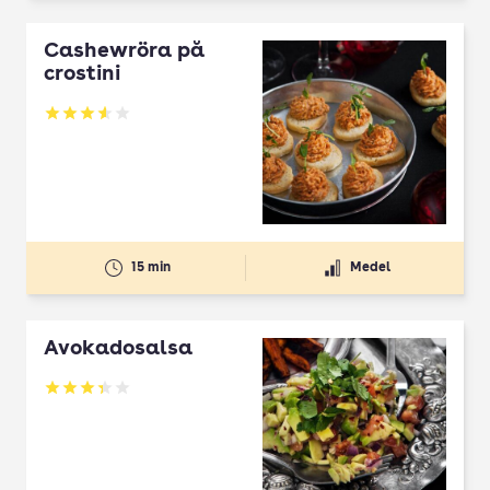
Cashewröra på
crostini
Betyg: 3.61 av 5
15 min
Medel
Avokadosalsa
Betyg: 3.32 av 5