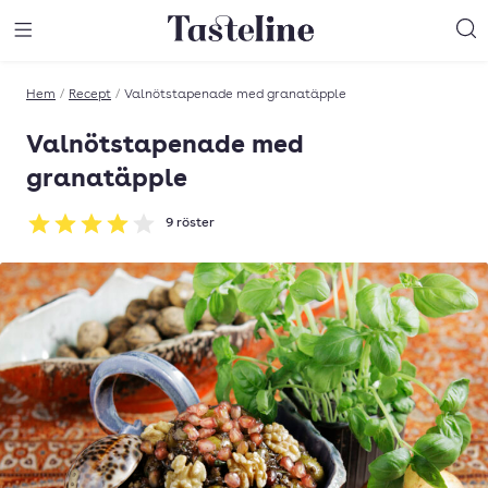
Till Tastelines startsida
äng meny
Öppna meny
Sö
Hem
/
Recept
/
Valnötstapenade med granatäpple
Valnötstapenade med
granatäpple
9
röster
Betyg: 4 av 5