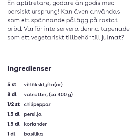
En aptitretare, godare än godis med
persiskt ursprung! Kan även användas
som ett spännande pålägg på rostat
bröd. Varför inte servera denna tapenade
som ett vegetariskt tillbehör till julmat?
Ingredienser
5
st
vitlöksklyfta(or)
8
dl
valnötter
, (ca 400 g)
1/2
st
chilipeppar
1.5
dl
persilja
1.5
dl
koriander
1
dl
basilika