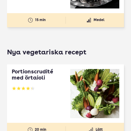
15 min
Medel
Nya vegetariska recept
Portionscrudité
med örtaioli
Betyg: 4.27 av 5
20 min
Lätt